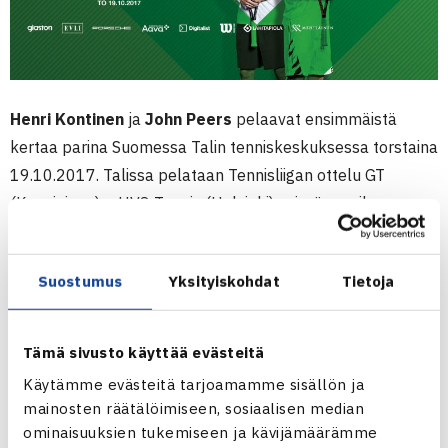
Henri Kontinen
ja
John Peers
pelaavat ensimmäistä
kertaa parina Suomessa Talin tenniskeskuksessa torstaina
19.10.2017. Talissa pelataan Tennisliigan ottelu GT
(Kauniainen) – HVS-Tennis (Helsinki), missä maailman
tämän hetken parhaat nelinpelaajat edustavat HVS-
Tennistä. Nelinpelin lisäksi ottelussa pelataan
Suostumus
Yksityiskohdat
Tietoja
kolme kaksinpeliä.
HVS:n riveissä pelaa Suomen tulevaisuuden toivoja,
Tämä sivusto käyttää evästeitä
erityisesti poikien US Openissa loistanut
Emil Ruusuvuori
.
Käytämme evästeitä tarjoamamme sisällön ja
GT:n joukkoja johdattaa viime aikoina vahvassa vireessä
mainosten räätälöimiseen, sosiaalisen median
ollut Viron
Jurgen Zopp
(paras ATP-ranking 71).
ominaisuuksien tukemiseen ja kävijämäärämme