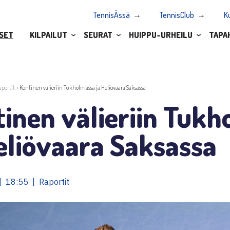
TennisÄssä
TennisClub
K
SET
KILPAILUT
SEURAT
HUIPPU-URHEILU
TAPA
aportit
>
Kontinen välieriin Tukholmassa ja Heliövaara Saksassa
inen välieriin Tuk
eliövaara Saksassa
 18:55 | Raportit