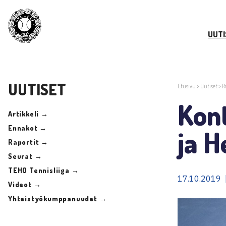
UUTI
UUTISET
Etusivu
>
Uutiset
>
R
Kont
Artikkeli →
Ennakot →
ja H
Raportit →
Seurat →
TEHO Tennisliiga →
17.10.2019 |
Videot →
Yhteistyökumppanuudet →