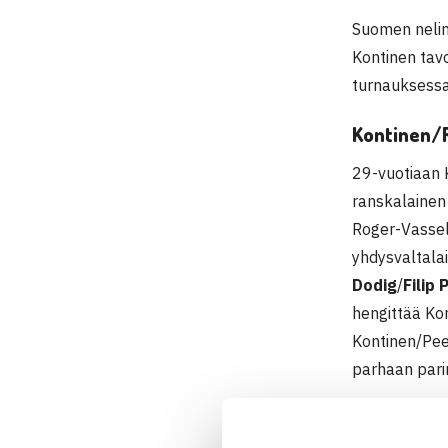
Suomen neli
Kontinen tav
turnauksessa
Kontinen/R
29-vuotiaan K
ranskalainen
Roger-Vassel
yhdysvaltala
Dodig
/
Filip
hengittää Kon
Kontinen/Pee
parhaan pari
Välierässä as