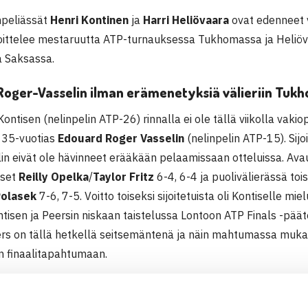
npeliässät
Henri Kontinen
ja
Harri Heliövaara
ovat edenneet v
oittelee mestaruutta ATP-turnauksessa Tukhomassa ja Heliöv
 Saksassa.
oger-Vasselin ilman erämenetyksiä välieriin Tuk
ontisen (nelinpelin ATP-26) rinnalla ei ole tällä viikolla vakio
 35-vuotias
Edouard Roger Vasselin
(nelinpelin ATP-15). Sij
in eivät ole hävinneet erääkään pelaamissaan otteluissa. Ava
iset
Reilly Opelka
/
Taylor Fritz
6-4, 6-4 ja puolivälierässä tois
 Polasek
7-6, 7-5. Voitto toiseksi sijoitetuista oli Kontiselle miel
tisen ja Peersin niskaan taistelussa Lontoon ATP Finals -pää
rs on tällä hetkellä seitsemäntenä ja näin mahtumassa mu
n finaalitapahtumaan.
ettuu vastaan neljänneksi sijoitettu pari
Wesley Koolhof
/
Fab