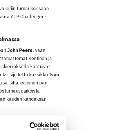
älieriin turnauksissaan.
aara ATP Challenger -
holmassa
pari
John Peers,
vaan
oittamattomat Kontinen ja
uskierroksella kaatuivat
eksi sijoitettu kaksikko
Ivan
uisa, sillä kyseinen pari
tösturnauspaikoista.
kaan kauden kahdeksan
rice Martin
.