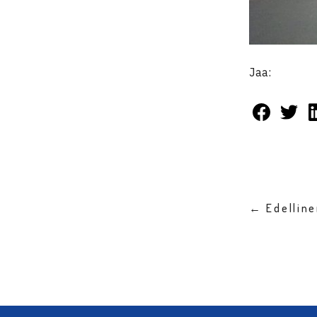
Jaa:
← Edellin