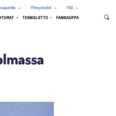
uvapankki
Yhteystiedot
FAQ
HTUMAT
TENNISLIITTO
FANIKAUPPA
holmassa