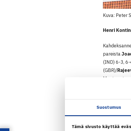
Kuva: Peter 
Henri Konti
Kahdeksanneks
pareista
Joa
(IND) 6-3, 6-
(GBR)/
Rajee
Masters-turn
Tälläkin kert
3, 3-6, 6-7.
Suostumus
KAAVIOT
Tämä sivusto käyttää eväs