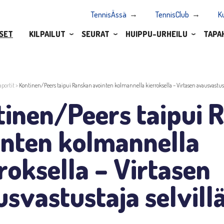
TennisÄssä
TennisClub
K
SET
KILPAILUT
SEURAT
HUIPPU-URHEILU
TAPA
aportit
>
Kontinen/Peers taipui Ranskan avointen kolmannella kierroksella – Virtasen avausvastusta
tinen/Peers taipui 
inten kolmannella
roksella – Virtasen
svastustaja selvill