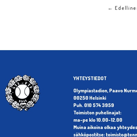
← Edellin
YHTEYSTIEDOT
Olympiastadion, Paavo Nurmen
00250 Helsinki
Puh. 010 574 3959
Toimiston puhelinajat:
ma-pe klo 10.00-12.00
Muina aikoina olkaa yhteyde
sähköpostitse: toimisto@tenni