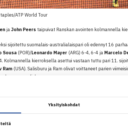
Staples/ATP World Tour
nen
ja
John Peers
taipuivat Ranskan avointen kolmannella kie
i sijoitettu suomalais-australialaispari oli edennyt 16 parha
o Sousa
(POR)/
Leonardo Mayer
(ARG) 6-4, 6-4 ja
Marcelo D
4. Kolmannella kierroksella asettui vastaan tuttu pari 11. sijo
v Ram
(USA). Salisburu ja Ram olivat voittaneet parien viim
auksessa maaliskuussa.
aa duon Kontinen/Peers oli taipuminen brittiläisen ja yhdysval
Yksityiskohdat
teitä