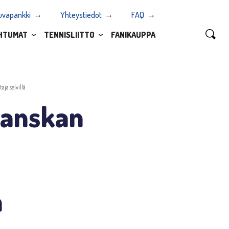
uvapankki
Yhteystiedot
FAQ
HTUMAT
TENNISLIITTO
FANIKAUPPA
ja selvillä
Ranskan
ä