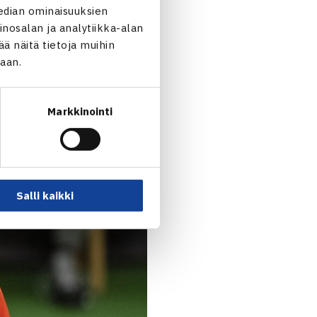
edian ominaisuuksien
nosalan ja analytiikka-alan
n
otteluihin. Virtanen on
 näitä tietoja muihin
uskierroksella espanjalaisen
jaan.
Markkinointi
Salli kaikki