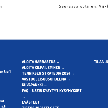
en
Seuraava uutinen: Vii
ALOITA HARRASTUS →
TILAA U
ALOITA KILPAILEMINEN →
 tie 1,
TENNIKSEN STRATEGIA 2024 →
VASTUULLISUUSOHJELMA →
KUVAPANKKI →
FAQ – USEIN KYSYTYT KYSYMYKSET
→
ssä
EVÄSTEET →
s.fi
TIETOSUOJASELOSTE →