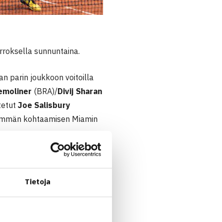
rroksella sunnuntaina.
an parin joukkoon voitoilla
emoliner
(BRA)/
Divij Sharan
itetut
Joe Salisbury
eisimmän kohtaamisen Miamin
talaisen edessä eräluvuin 6-
Tietoja