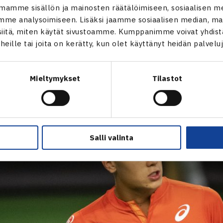
avoittelee menestystä poikien sarjassa
mamme sisällön ja mainosten räätälöimiseen, sosiaalisen m
me analysoimiseen. Lisäksi jaamme sosiaalisen median, mai
in katseet kiinnittyvät seuraavaksi 17-vuotiaan
Otto Virtase
itä, miten käytät sivustoamme. Kumppanimme voivat yhdistää
inpelissä yhdeksänneksi sijoitettuna. Suomalainen kohtaa ava
t heille tai joita on kerätty, kun olet käyttänyt heidän palvelu
 Ruizin
.
Mieltymykset
Tilastot
Salli valinta