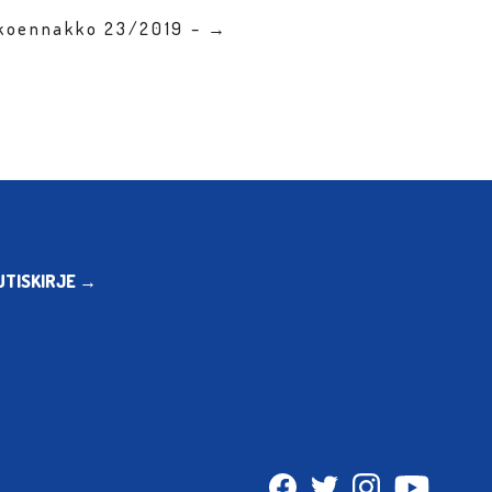
kkoennakko 23/2019 – →
UTISKIRJE →