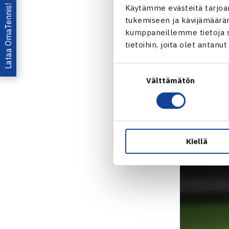
Virtanen t
Lataa OmaTennis!
Käytämme evästeitä tarjoa
tukemiseen ja kävijämääräm
Suomalaisitta
kumppaneillemme tietoja si
poikien kaks
tietoihin, joita olet antanu
Pablo Llamas
Suostumuksen
KAAVIOT
Välttämätön
valinta
Kiellä