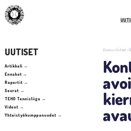
UUTI
UUTISET
Etusivu
>
Uutiset
>
R
Kon
Artikkeli →
Ennakot →
avo
Raportit →
Seurat →
kier
TEHO Tennisliiga →
Videot →
avau
Yhteistyökumppanuudet →