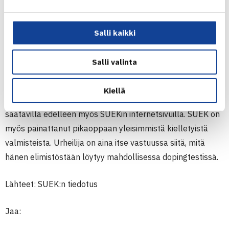
SUEKiin. Suomessa ja ulkomailla saattaa olla
samannimisiä lääkevalmisteita, jotka sisältävät eri
lääkeaineita. KAMU-lääkehausta ei siksi tule tarkistaa
Salli kaikki
ulkomailta hankittujen lääkkeiden sallittavuutta. KAMU-
mobiilisovelluksessa on myös linkkejä eri maiden
Salli valinta
lääkehakuihin.
Kiellä
Luettelo kielletyistä aineista ja menetelmistä urheilusta on
saatavilla edelleen myös SUEKin internetsivuilla. SUEK on
myös painattanut pikaoppaan yleisimmistä kielletyistä
valmisteista. Urheilija on aina itse vastuussa siitä, mitä
hänen elimistöstään löytyy mahdollisessa dopingtestissä.
Lähteet: SUEK:n tiedotus
Jaa: