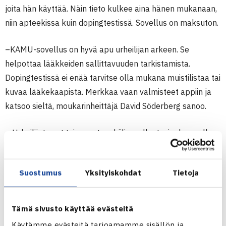
joita hän käyttää. Näin tieto kulkee aina hänen mukanaan,
niin apteekissa kuin dopingtestissä. Sovellus on maksuton.
–KAMU-sovellus on hyvä apu urheilijan arkeen. Se
helpottaa lääkkeiden sallittavuuden tarkistamista.
Dopingtestissä ei enää tarvitse olla mukana muistilistaa tai
kuvaa lääkekaapista. Merkkaa vaan valmisteet appiin ja
katsoo sieltä, moukarinheittäjä David Söderberg sanoo.
– Urheilijat ovat toivoneet mobiilisovellusta, jonka avulla
he pystyvät helposti tarkistamaan, mitkä aineet ja
menetelmät ovat kiellettyjä. Kehitimme KAMU-
Suostumus
Yksityiskohdat
Tietoja
sovelluksen yhdessä Lääketietokeskuksen kanssa, sanoo
SUEKin lääketieteellinen asiantuntija Pekka Rauhala.
Tämä sivusto käyttää evästeitä
– KAMU-palvelun tietopaketti on helposti myös
Käytämme evästeitä tarjoamamme sisällön ja