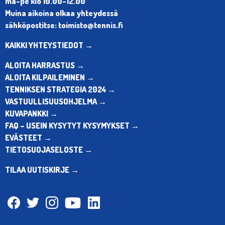
ma-pe klo 10.00-12.00
Muina aikoina olkaa yhteydessä
sähköpostitse: toimisto@tennis.fi
KAIKKI YHTEYSTIEDOT →
ALOITA HARRASTUS →
ALOITA KILPAILEMINEN →
TENNIKSEN STRATEGIA 2024 →
VASTUULLISUUSOHJELMA →
KUVAPANKKI →
FAQ – USEIN KYSYTYT KYSYMYKSET →
EVÄSTEET →
TIETOSUOJASELOSTE →
TILAA UUTISKIRJE →