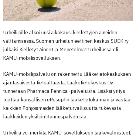
Urheilijoille alkoi uusi aikakausi kiellettyjen aineiden
välttämisessä. Suomen urheilun eettinen keskus SUEK ry
julkaisi Kielletyt Aineet ja Menetelmät Urheilussa eli
KAMU-mobiilisovelluksen.
KAMU-mobiilipalvelu on rakennettu Lääketietokeskuksen
ajantasaisesta tietoaltaasta. Lääketietokeskus Oy
tunnetaan Pharmaca Fennica -palveluista. Lisäksi yritys
tuottaa kansallisen eReseptin lääketietokannan ja vastaa
kaikkien Pohjoismaiden lääketurvallisuutta tukevasta
lääkkeiden yksilöintitunnuspalvelusta.
Urheilija voi merkitä KAMU-sovellukseen lääkevalmisteet,