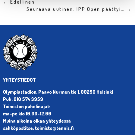
← Edellinen
Seuraava uutinen: IPP Open päättyi… →
YHTEYSTIEDOT
Olympiastadion, Paavo Nurmen tie 1, 00250 Helsinki
Puh. 010 574 3959
Toimiston puhelinajat:
ma-pe klo 10.00-12.00
Muina aikoina olkaa yhteydessä
sähköpostitse: toimisto@tennis.fi