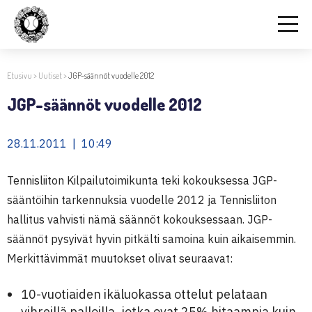
Etusivu
>
Uutiset
>
JGP-säännöt vuodelle 2012
JGP-säännöt vuodelle 2012
28.11.2011 | 10:49
Tennisliiton Kilpailutoimikunta teki kokouksessa JGP-
sääntöihin tarkennuksia vuodelle 2012 ja Tennisliiton
hallitus vahvisti nämä säännöt kokouksessaan. JGP-
säännöt pysyivät hyvin pitkälti samoina kuin aikaisemmin.
Merkittävimmät muutokset olivat seuraavat:
10-vuotiaiden ikäluokassa ottelut pelataan
vihreillä palloilla, jotka ovat 25% hitaampia kuin