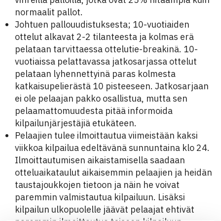
normaalit pallot.
Johtuen pallouudistuksesta; 10-vuotiaiden
ottelut alkavat 2-2 tilanteesta ja kolmas erä
pelataan tarvittaessa ottelutie-breakinä. 10-
vuotiaissa pelattavassa jatkosarjassa ottelut
pelataan lyhennettyinä paras kolmesta
katkaisupelierästä 10 pisteeseen. Jatkosarjaan
ei ole pelaajan pakko osallistua, mutta sen
pelaamattomuudesta pitää informoida
kilpailunjärjestäjiä etukäteen.
Pelaajien tulee ilmoittautua viimeistään kaksi
viikkoa kilpailua edeltävänä sunnuntaina klo 24.
Ilmoittautumisen aikaistamisella saadaan
otteluaikataulut aikaisemmin pelaajien ja heidän
taustajoukkojen tietoon ja näin he voivat
paremmin valmistautua kilpailuun. Lisäksi
kilpailun ulkopuolelle jäävät pelaajat ehtivät