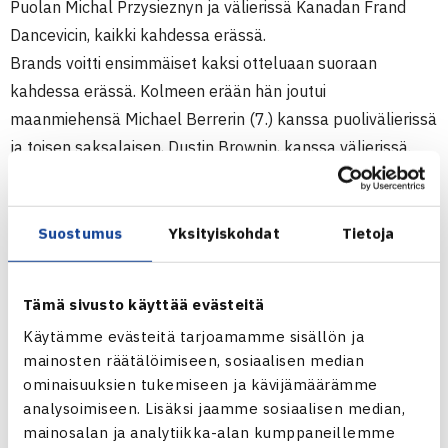
Puolan Michal Przysieznyn ja välierissä Kanadan Frand
Dancevicin, kaikki kahdessa erässä.
Brands voitti ensimmäiset kaksi otteluaan suoraan
kahdessa erässä. Kolmeen erään hän joutui
maanmiehensä Michael Berrerin (7.) kanssa puolivälierissä
ja toisen saksalaisen, Dustin Brownin, kanssa välierissä.
Finaalin 196-senttinen Brands vei kahdessa tie-breakiin
päättyneessä erässä 76(2) 76(5). Tämä oli Brandsin viides
ATP Challenger -turnauksen voitto.
Suostumus
Yksityiskohdat
Tietoja
Nelinpelin sijoittamattomasta voittajaparista toinen, Martin
Emmrich, on hänkin Saksasta. Ruotsalaisparinsa Andreas
Tämä sivusto käyttää evästeitä
Siljeströmin kanssa pari eteni erääkään menettämättä
Käytämme evästeitä tarjoamamme sisällön ja
turnausvoittoon, loppuottelussa kukistuivat ykkössijoitetut
mainosten räätälöimiseen, sosiaalisen median
USA:n James Cerretani ja Slovakian Michal Mertinak.
ominaisuuksien tukemiseen ja kävijämäärämme
Micke Kontinen
ja
Timo Nieminen
etenivät hienosti
analysoimiseen. Lisäksi jaamme sosiaalisen median,
välieriin.
mainosalan ja analytiikka-alan kumppaneillemme