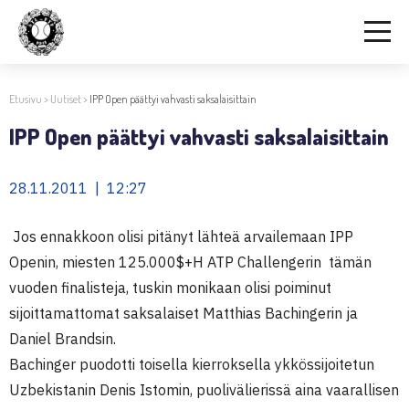
Etusivu
>
Uutiset
>
IPP Open päättyi vahvasti saksalaisittain
IPP Open päättyi vahvasti saksalaisittain
28.11.2011 | 12:27
Jos ennakkoon olisi pitänyt lähteä arvailemaan IPP
Openin, miesten 125.000$+H ATP Challengerin tämän
vuoden finalisteja, tuskin monikaan olisi poiminut
sijoittamattomat saksalaiset Matthias Bachingerin ja
Daniel Brandsin.
Bachinger puodotti toisella kierroksella ykkössijoitetun
Uzbekistanin Denis Istomin, puolivälierissä aina vaarallisen