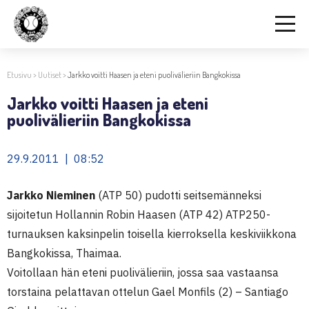
Etusivu
>
Uutiset
>
Jarkko voitti Haasen ja eteni puolivälieriin Bangkokissa
Jarkko voitti Haasen ja eteni
puolivälieriin Bangkokissa
29.9.2011 | 08:52
Jarkko Nieminen
(ATP 50) pudotti seitsemänneksi
sijoitetun Hollannin Robin Haasen (ATP 42) ATP250-
turnauksen kaksinpelin toisella kierroksella keskiviikkona
Bangkokissa, Thaimaa.
Voitollaan hän eteni puolivälieriin, jossa saa vastaansa
torstaina pelattavan ottelun Gael Monfils (2) – Santiago