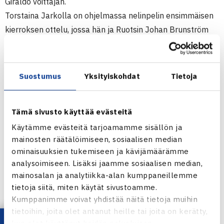
Giraldo voittajan.
Torstaina Jarkolla on ohjelmassa nelinpelin ensimmäisen
kierroksen ottelu, jossa hän ja Ruotsin Johan Brunström
kohtaavat kakkossijoitetut israelilaiset Jonathan Erlichin ja
Andy Ramin.(RN)
Suostumus
Yksityiskohdat
Tietoja
587.000$ ATP250-turnaus
24.9.-2.10.2011 Bangkok, Thaimaa
Tämä sivusto käyttää evästeitä
Kaksinpeli
2.kierrosta: Jarkko Nieminen – Robin Haase Hollanti (7.)
Käytämme evästeitä tarjoamamme sisällön ja
mainosten räätälöimiseen, sosiaalisen median
76(5) 76(4)
ominaisuuksien tukemiseen ja kävijämäärämme
analysoimiseen. Lisäksi jaamme sosiaalisen median,
Bangkokin ATP250-turnaus verkossa
mainosalan ja analytiikka-alan kumppaneillemme
tietoja siitä, miten käytät sivustoamme.
Kumppanimme voivat yhdistää näitä tietoja muihin
tietoihin, joita olet antanut heille tai joita on kerätty,
Jarkko Nieminen
kun olet käyttänyt heidän palvelujaan.