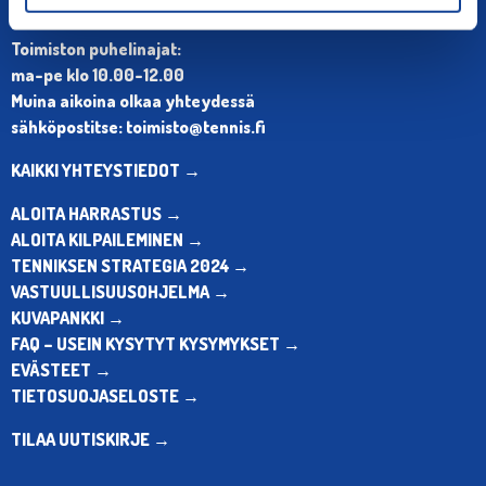
Puh. 010 574 3959
Toimiston puhelinajat:
ma-pe klo 10.00-12.00
Muina aikoina olkaa yhteydessä
sähköpostitse: toimisto@tennis.fi
KAIKKI YHTEYSTIEDOT →
ALOITA HARRASTUS →
ALOITA KILPAILEMINEN →
TENNIKSEN STRATEGIA 2024 →
VASTUULLISUUSOHJELMA →
KUVAPANKKI →
FAQ – USEIN KYSYTYT KYSYMYKSET →
EVÄSTEET →
TIETOSUOJASELOSTE →
TILAA UUTISKIRJE →