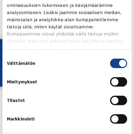
Lazdins Latvia (8.) – Patrik Niklas-Salminen 64 61
ominaisuuksien tukemiseen ja kävijämäärämme
Tytöt 16v
analysoimiseen. Lisäksi jaamme sosiaalisen median,
Kaksinpeli
mainosalan ja analytiikka-alan kumppaneillemme
2.kierrosta: Tanja Tuomi – Erika Hendsel Viro (2.) 63 76(2)
tietoja siitä, miten käytät sivustoamme.
Kumppanimme voivat yhdistää näitä tietoja muihin
tietoihin, joita olet antanut heille tai joita on kerätty,
Riian TE16 Junior Tour verkossa
Lataa OmaTennis!
kun olet käyttänyt heidän palvelujaan.
Suostumuksen
Välttämätön
valinta
Mieltymykset
Tanja Tuomi
Kuva: Katriina Saarinen
Tilastot
Jaa:
Markkinointi