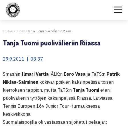
Etusivu
>
Uutiset
>
Tanja Tuomi puolivälieriin Riiassa
Tanja Tuomi puolivälieriin Riiassa
29.9.2011 | 08:37
Smashin
Ilmari Vartia
, ÅLK:n
Eero Vasa
ja TaTS:n
Patrik
Niklas-Salminen
kokivat poikien kaksinpelissä toisen
kierroksen tappion, mutta TaTS:n
Tanja Tuomi
eteni
puolivälieriin tyttöjen kaksinpelissä Riiassa, Latviassa
Tennis Europen 16v Junior Tour -turnauksessa
keskiviikkona.
Suomalaispojilla oli vastassaan sijoitetut pelaajat: