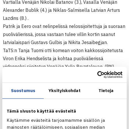
Vartialla Venäjän Nikolai Batanov (3.), Vasalla Venäjän
Alexander Bublik (4.) ja Niklas-Salmisella Latvian Arturs
Lazdins (8.) .
Patrik ja Eero ovat nelinpelissä nelossijoitettuja ja suoraan
puolivälierissä, jossa vastaan tulee villin kortin saanut
latvialaispari Gustavs Gulbis ja Nikita Jesaibegjan.
TaTS:n Tanja Tuomi otti komean voiton kakkossijoitetusta
Viron Erika Hendselista ja kohtaa puolivälierissä
viidenneksi sijoitetun Venäjän Yulia Bryzgalovan. (RN)
Juniorien TE16-kilpailu
26.9.-1.10.2011 Riika, Latvia
Suostumus
Yksityiskohdat
Tietoja
Pojat 16v
Kaksinpeli
Tämä sivusto käyttää evästeitä
2.kierrosta: Nikolai Batanov Venäjä (3.) – Ilmari Vartia 60
Käytämme evästeitä tarjoamamme sisällön ja
60, Alexander Bublik Venäjä (4.) – Eero Vasa 62 75, Arturs
mainosten räätälöimiseen, sosiaalisen median