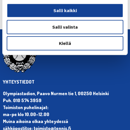
← Edellinen
Salli kaikki
Seuraava uutinen: Jarkko voitti Haasen… →
Salli valinta
Kiellä
YHTEYSTIEDOT
Olympiastadion, Paavo Nurmen tie 1, 00250 Helsinki
Puh. 010 574 3959
Toimiston puhelinajat:
ma-pe klo 10.00-12.00
Muina aikoina olkaa yhteydessä
sähköpostitse: toimisto@tennis.fi