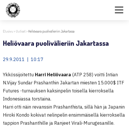
Etusivu
>
Uutiset
>
Heliövaara puolivälieriin Jakartassa
Heliövaara puolivälieriin Jakartassa
29.9.2011 | 10:17
Ykkössijoitettu
Harri Heliövaara
(ATP 258) voitti Intian
N.Vijay Sundar Prashanthin Jakartan miesten 15.000$ ITF
Futures -turnauksen kaksinpelin toisella kierroksella
Indonesiassa torstaina.
Harri otti näin revanssin Prashanthista, sillä hän ja Japanin
Hiroki Kondo kokivat nelinpelin ensimmäisellä kierroksella
tappion Prashanthille ja Ranjeet Virali-Murugesanille.