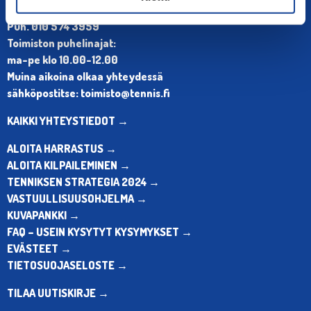
Olympiastadion, Paavo Nurmen tie 1, 00250 Helsinki
Puh. 010 574 3959
Toimiston puhelinajat:
ma-pe klo 10.00-12.00
Muina aikoina olkaa yhteydessä
sähköpostitse: toimisto@tennis.fi
KAIKKI YHTEYSTIEDOT →
ALOITA HARRASTUS →
ALOITA KILPAILEMINEN →
TENNIKSEN STRATEGIA 2024 →
VASTUULLISUUSOHJELMA →
KUVAPANKKI →
FAQ – USEIN KYSYTYT KYSYMYKSET →
EVÄSTEET →
TIETOSUOJASELOSTE →
TILAA UUTISKIRJE →