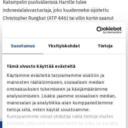
Kaksinpelin puolivälierissä Harrille tulee
indonesialaisvastustaja, joko kuudenneksi sijoitettu
Christopher Rungkat (ATP 446) tai villin kortin saanut
Elbert Sie (ATP 1132). (RN)
Miesten 15.000$ ITF Futures -turnaus
Suostumus
Yksityiskohdat
Tietoja
26.9.-2.10.2011 Jakarta, Indonesia
Kaksinpeli
2.kierrosta: Harri Heliövaara (1.) – N.Vijay Sundar
Tämä sivusto käyttää evästeitä
Prashanth Intia 76(2) 36 62
Käytämme evästeitä tarjoamamme sisällön ja
mainosten räätälöimiseen, sosiaalisen median
Jakartan ITF Futures -turnaus verkossa
ominaisuuksien tukemiseen ja kävijämäärämme
Harri Heliövaaran verkkosivut
analysoimiseen. Lisäksi jaamme sosiaalisen median,
mainosalan ja analytiikka-alan kumppaneillemme
tietoja siitä, miten käytät sivustoamme.
Kumppanimme voivat yhdistää näitä tietoja muihin
Harri Heliövaara
tietoihin, joita olet antanut heille tai joita on kerätty,