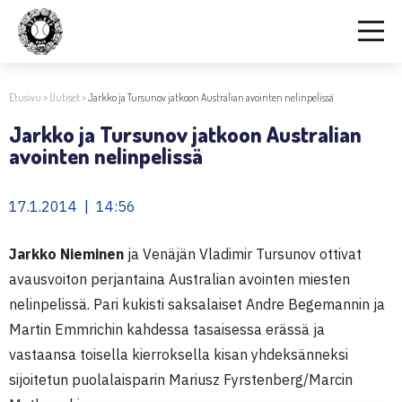
Etusivu
>
Uutiset
>
Jarkko ja Tursunov jatkoon Australian avointen nelinpelissä
Jarkko ja Tursunov jatkoon Australian
avointen nelinpelissä
17.1.2014 | 14:56
Jarkko Nieminen
ja Venäjän Vladimir Tursunov ottivat
avausvoiton perjantaina Australian avointen miesten
nelinpelissä. Pari kukisti saksalaiset Andre Begemannin ja
Martin Emmrichin kahdessa tasaisessa erässä ja
vastaansa toisella kierroksella kisan yhdeksänneksi
sijoitetun puolalaisparin Mariusz Fyrstenberg/Marcin