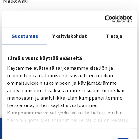
Matkowski.
Australian avoimet 2014
13.-26.1.2014 Melbourne
Miesten nelinpeli
Suostumus
Yksityiskohdat
Tietoja
1.kierrosta: Jarkko Nieminen/Dmitry Tursunov Venäjä –
Mariusz Fyrstenberg/Marcin Matkowski Saksa 76(3) 64
Tämä sivusto käyttää evästeitä
Australian avointen verkkosivut
Käytämme evästeitä tarjoamamme sisällön ja
mainosten räätälöimiseen, sosiaalisen median
ominaisuuksien tukemiseen ja kävijämäärämme
analysoimiseen. Lisäksi jaamme sosiaalisen median,
mainosalan ja analytiikka-alan kumppaneillemme
tietoja siitä, miten käytät sivustoamme.
Kumppanimme voivat yhdistää näitä tietoja muihin
Jarkko Nieminen
tietoihin, joita olet antanut heille tai joita on kerätty,
kun olet käyttänyt heidän palvelujaan.
Jaa:
Suostumuksen