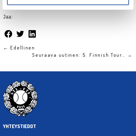
kilpailumääräyksistä
.
Jaa:
← Edellinen
Seuraava uutinen: 5. Finnish Tour… →
YHTEYSTIEDOT