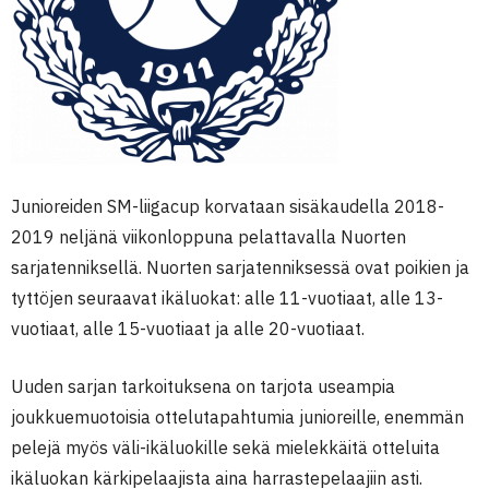
Junioreiden SM-liigacup korvataan sisäkaudella 2018-
2019 neljänä viikonloppuna pelattavalla Nuorten
sarjatenniksellä. Nuorten sarjatenniksessä ovat poikien ja
tyttöjen seuraavat ikäluokat: alle 11-vuotiaat, alle 13-
vuotiaat, alle 15-vuotiaat ja alle 20-vuotiaat.
Uuden sarjan tarkoituksena on tarjota useampia
joukkuemuotoisia ottelutapahtumia junioreille, enemmän
pelejä myös väli-ikäluokille sekä mielekkäitä otteluita
ikäluokan kärkipelaajista aina harrastepelaajiin asti.