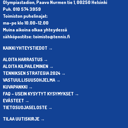
Olympiastadion, Paavo Nurmen tie 1, 00250 Helsinki
Puh. 010 574 3959
Toimiston puhelinajat:
ma-pe klo 10.00-12.00
Muina aikoina olkaa yhteydessä
sähköpostitse: toimisto@tennis.fi
KAIKKI YHTEYSTIEDOT →
ALOITA HARRASTUS →
ALOITA KILPAILEMINEN →
TENNIKSEN STRATEGIA 2024 →
VASTUULLISUUSOHJELMA →
KUVAPANKKI →
FAQ – USEIN KYSYTYT KYSYMYKSET →
EVÄSTEET →
TIETOSUOJASELOSTE →
TILAA UUTISKIRJE →