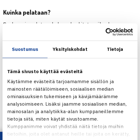
Kuinka pelataan?
Runkosarja pelataan kolmen keskitetyn viikonlopun
aikana ja kausi huipentuu lopputurnaukseen.
10.-11.11.2018, 12.-13.1.2019, 6.-7.4.2019 ja
Suostumus
Yksityiskohdat
Tietoja
4.-5.5.2019
Kunkin ikäluokan sarja voidaan jakaa seuraaviin
Tämä sivusto käyttää evästeitä
sarjatasoihin: Liiga, I-divisioona, II-divisioona. Yksittäisessä
Käytämme evästeitä tarjoamamme sisällön ja
sarjaottelussa pelataan kaksi kaksinpeliä ja yksi nelinpeli.
mainosten räätälöimiseen, sosiaalisen median
ominaisuuksien tukemiseen ja kävijämäärämme
Pistelaskut menevät seuraavasti:
analysoimiseen. Lisäksi jaamme sosiaalisen median,
mainosalan ja analytiikka-alan kumppaneillemme
15- ja 20-vuotiaiden liigataso: Ottelu
tietoja siitä, miten käytät sivustoamme.
ratkaistaan kahdella voitetulla erällä,
Kumppanimme voivat yhdistää näitä tietoja muihin
tilanteessa 6-6 pelataan tie- break. Kaksin- ja
tietoihin, joita olet antanut heille tai joita on kerätty,
nelinpelissä mahdollinen kolmas erä pelataan