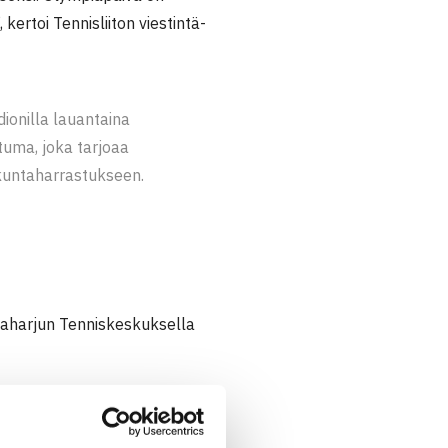
ertoi Tennisliiton viestintä-
onilla lauantaina
tuma, joka tarjoaa
iikuntaharrastukseen.
kkaharjun Tenniskeskuksella
äivää liikunnallisissa