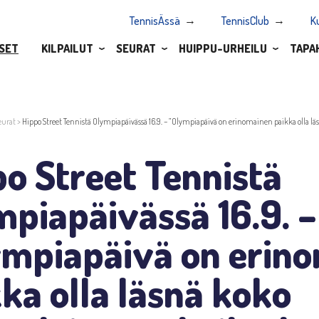
TennisÄssä
TennisClub
K
SET
KILPAILUT
SEURAT
HUIPPU-URHEILU
TAPA
eurat
>
Hippo Street Tennistä Olympiapäivässä 16.9. – ”Olympiapäivä on erinomainen paikka olla l
o Street Tennistä
piapäivässä 16.9. –
ympiapäivä on erin
ka olla läsnä koko