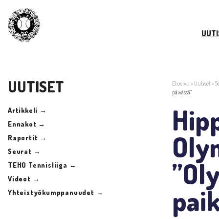
UUTI
UUTISET
Etusivu
>
Uutiset
>
S
päivässä”
Hipp
Artikkeli →
Ennakot →
Olym
Raportit →
Seurat →
”Ol
TEHO Tennisliiga →
Videot →
paik
Yhteistyökumppanuudet →