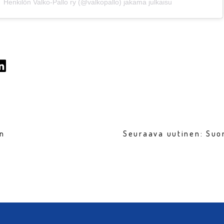
Henkilön Valko-Pallo ry (@valkopallo) jakama julkaisu
en
Seuraava uutinen: Suo