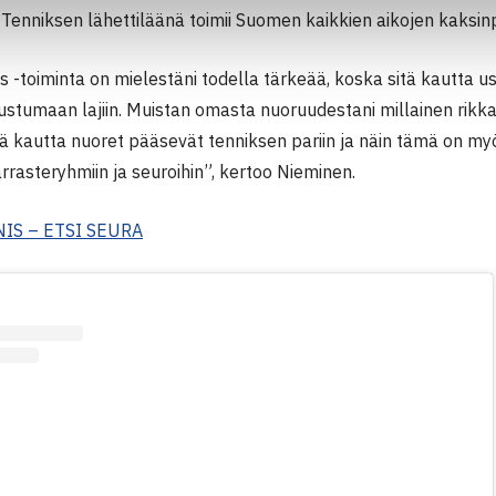
 Tenniksen lähettiläänä toimii Suomen kaikkien aikojen kaksi
s -toiminta on mielestäni todella tärkeää, koska sitä kautta 
stumaan lajiin. Muistan omasta nuoruudestani millainen rikkaus 
ätä kautta nuoret pääsevät tenniksen pariin ja näin tämä on myö
harrasteryhmiin ja seuroihin”, kertoo Nieminen.
IS – ETSI SEURA