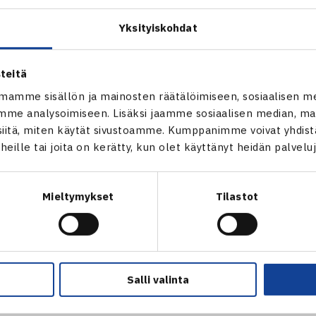
n keskuudessa oli tenniksen lisäksi suosittu temppurata. Oli 
Yksityiskohdat
ja tutustumassa tennikseen. Ohjaajien avustuksella pallo alko
stuivat pelaamaan sekä haastamaan toisiaan. Paikalla oli nyky
teitä
ivottavasti myös tulevia”, sanoi Hippo Street Tenniksen toimin
mamme sisällön ja mainosten räätälöimiseen, sosiaalisen m
ordinaattori
Liisa Tuomaala
.
me analysoimiseen. Lisäksi jaamme sosiaalisen median, mai
itä, miten käytät sivustoamme. Kumppanimme voivat yhdistää
t heille tai joita on kerätty, kun olet käyttänyt heidän palvelu
Hippo Street Tennis -tapahtumat
Mieltymykset
Tilastot
 Olympiapäivä, Olympiastadion, Helsinki
 klo 12-15 Espoon Verkkopalloseura, Martinkallio 4, Espoo
 klo 11.15-12.15 School Action Day, Leppävaaran urheilupuis
Salli valinta
 HIPPO STREET TENNIKSEEN