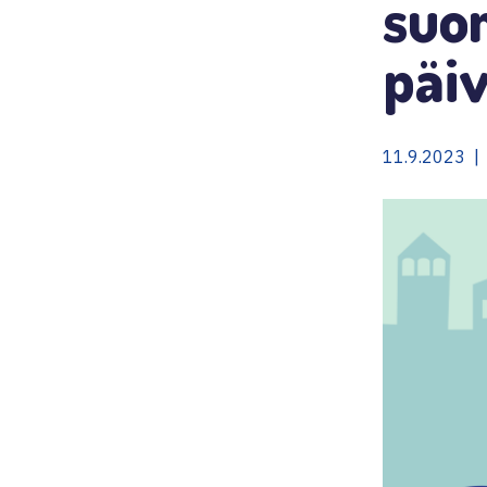
suo
päi
11.9.2023 |