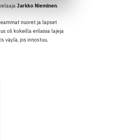
npelaaja
Jarkko Nieminen
.
useammat nuoret ja lapset
oli kokeilla erilaisia lajeja
s väylä, jos innostuu,