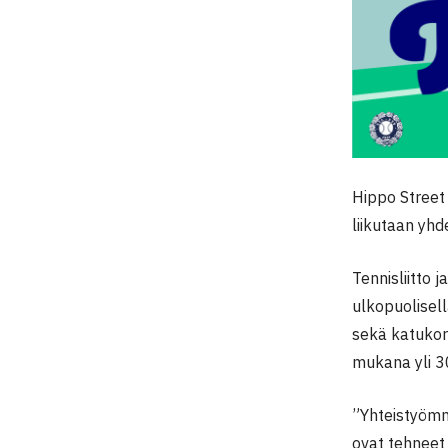
Hippo Street 
liikutaan yhd
Tennisliitto 
ulkopuolisel
sekä katukori
mukana yli 30
”Yhteistyömm
ovat tehneet 