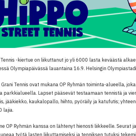
Tennis -kiertue on liikuttanut jo yli 6000 lasta keväästä alka
essä Olympiapäivässä lauantaina 16.9. Helsingin Olympiastadio
ja Grani Tennis ovat mukana OP Ryhmän toiminta-alueella, joka
la parkkialueella. Lapset pääsevät testaamaan tennistä ja vie
s, jääkiekko, kaukalopallo, hiihto, pyöräily ja katufutis; yht
 lajia.
e OP Ryhmän kanssa on lähtenyt hienosti liikkeelle. Seurat ja
upeaa työtä lasten liikuttamiseksi ja tenniksen tutuksi tekem