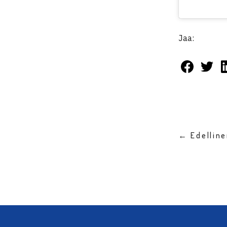
Jaa:
← Edellin