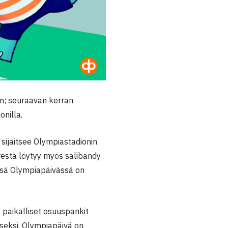
en; seuraavan kerran
nilla.
 sijaitsee Olympiastadionin
restä löytyy myös salibandy
eensä Olympiapäivässä on
 paikalliset osuuspankit
iseksi. Olympiapäivä on