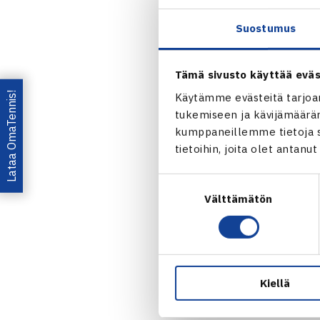
”Osallistujie
Suostumus
liikkumassa 
aikuiset inno
Tämä sivusto käyttää eväs
jäseniä ja to
Lataa OmaTennis!
Käytämme evästeitä tarjoa
tapahtumako
tukemiseen ja kävijämääräm
kumppaneillemme tietoja si
tietoihin, joita olet antanu
Tulevat 
Suostumuksen
Välttämätön
valinta
16.9.2023
16.9.2023
28.9.2023
Kiellä
TUTUSTU