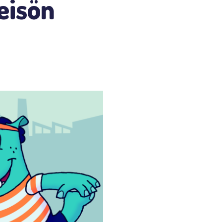
eisön