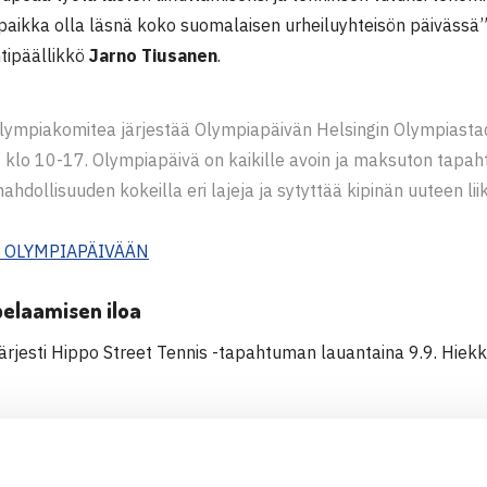
aikka olla läsnä koko suomalaisen urheiluyhteisön päivässä”, k
ntipäällikkö
Jarno Tiusanen
.
ympiakomitea järjestää Olympiapäivän Helsingin Olympiastadi
klo 10-17. Olympiapäivä on kaikille avoin ja maksuton tapah
mahdollisuuden kokeilla eri lajeja ja sytyttää kipinän uuteen l
 OLYMPIAPÄIVÄÄN
pelaamisen iloa
järjesti Hippo Street Tennis -tapahtuman lauantaina 9.9. Hie
kava määrä perheitä, jotka pääsivät viettämään lauantai-iltap