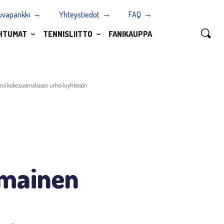
uvapankki
Yhteystiedot
FAQ
HTUMAT
TENNISLIITTO
FANIKAUPPA
äsnä koko suomalaisen urheiluyhteisön
omainen