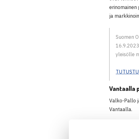
erinomainen p
ja markkinoi
Suomen Ol
16.9.2023 
yleisölle 
TUTUSTU
Vantaalla 
Valko-Pallo 
Vantaalla.
Mukana oli mu
merkeissä.