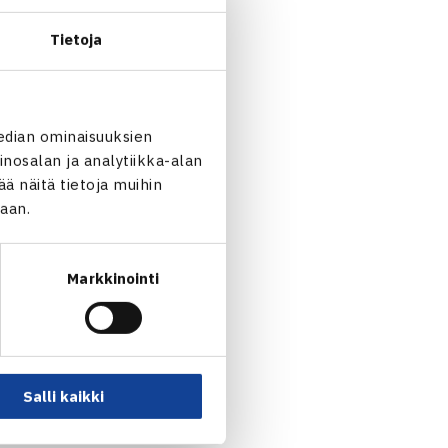
kiva nähdä perheitä yhdessä
Tietoja
i elämään verkolla ja myös
isiä ja vanhoja Valko-Pallon
nasta vastaava seura- ja
edian ominaisuuksien
nosalan ja analytiikka-alan
 näitä tietoja muihin
jaan.
Markkinointi
to, Espoo
Salli kaikki