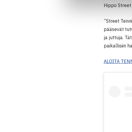
Hippo Street
”Street Tenni
pääsevät tutu
ja juttuja. T
paikallisiin 
ALOITA TENN