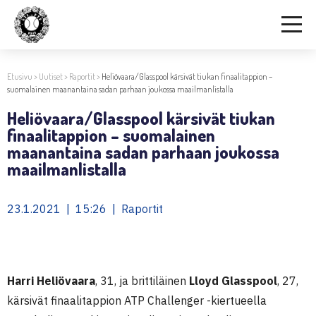
Etusivu
>
Uutiset
>
Raportit
>
Heliövaara/Glasspool kärsivät tiukan finaalitappion –
suomalainen maanantaina sadan parhaan joukossa maailmanlistalla
Heliövaara/Glasspool kärsivät tiukan
finaalitappion – suomalainen
maanantaina sadan parhaan joukossa
maailmanlistalla
23.1.2021 | 15:26 | Raportit
Harri Heliövaara
, 31, ja brittiläinen
Lloyd Glasspool
, 27,
kärsivät finaalitappion ATP Challenger -kiertueella