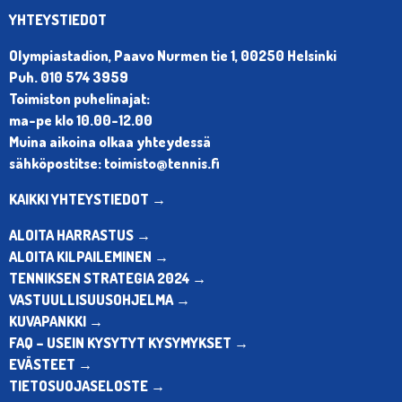
YHTEYSTIEDOT
Olympiastadion, Paavo Nurmen tie 1, 00250 Helsinki
Puh. 010 574 3959
Toimiston puhelinajat:
ma-pe klo 10.00-12.00
Muina aikoina olkaa yhteydessä
sähköpostitse: toimisto@tennis.fi
KAIKKI YHTEYSTIEDOT →
ALOITA HARRASTUS →
ALOITA KILPAILEMINEN →
TENNIKSEN STRATEGIA 2024 →
VASTUULLISUUSOHJELMA →
KUVAPANKKI →
FAQ – USEIN KYSYTYT KYSYMYKSET →
EVÄSTEET →
TIETOSUOJASELOSTE →