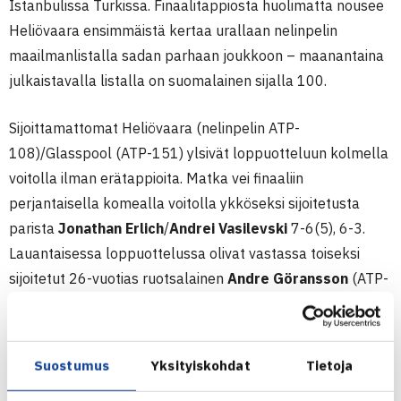
Istanbulissa Turkissa. Finaalitappiosta huolimatta nousee
Heliövaara ensimmäistä kertaa urallaan nelinpelin
maailmanlistalla sadan parhaan joukkoon – maanantaina
julkaistavalla listalla on suomalainen sijalla 100.
Sijoittamattomat Heliövaara (nelinpelin ATP-
108)/Glasspool (ATP-151) ylsivät loppuotteluun kolmella
voitolla ilman erätappioita. Matka vei finaaliin
perjantaisella komealla voitolla ykköseksi sijoitetusta
parista
Jonathan Erlich
/
Andrei Vasilevski
7-6(5), 6-3.
Lauantaisessa loppuottelussa olivat vastassa toiseksi
sijoitetut 26-vuotias ruotsalainen
Andre Göransson
(ATP-
91) ja 29-vuotias hollantilainen
David Pel
(ATP-86).
Ottelusta muodostui todellinen jännitysnäytelmä, jonka
Suostumus
Yksityiskohdat
Tietoja
ratkaisu nähtiin vasta ottelu-tie-breikissä. Lopulta toiseksi