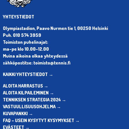
YHTEYSTIEDOT
Olympiastadion, Paavo Nurmen tie 1, 00250 Helsinki
Puh. 010 574 3959
Toimiston puhelinajat:
ma-pe klo 10.00-12.00
Muina aikoina olkaa yhteydessä
sähköpostitse: toimisto@tennis.fi
KAIKKI YHTEYSTIEDOT →
ALOITA HARRASTUS →
ALOITA KILPAILEMINEN →
TENNIKSEN STRATEGIA 2024 →
VASTUULLISUUSOHJELMA →
KUVAPANKKI →
FAQ – USEIN KYSYTYT KYSYMYKSET →
EVÄSTEET →