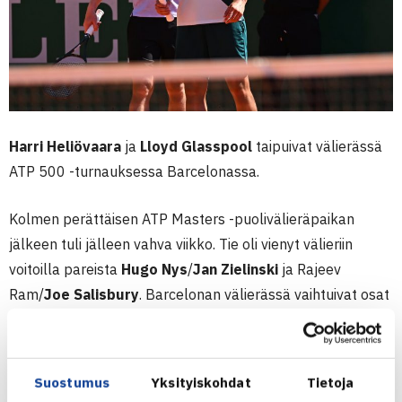
Harri Heliövaara
ja
Lloyd Glasspool
taipuivat välierässä
ATP 500 -turnauksessa Barcelonassa.
Kolmen perättäisen ATP Masters -puolivälieräpaikan
jälkeen tuli jälleen vahva viikko. Tie oli vienyt välieriin
voitoilla pareista
Hugo Nys
/
Jan Zielinski
ja Rajeev
Ram/
Joe Salisbury
. Barcelonan välierässä vaihtuivat osat
tutun argentiinalaisparin
Maximo Gonzalez
/
Andres
Molteni
kanssa; viime viikolla juhli suomalais-brittipari
Monte Carlossa ja nyt Gonzalez/Molteni erin 7-5, 4-6, 10-
Suostumus
Yksityiskohdat
Tietoja
7.