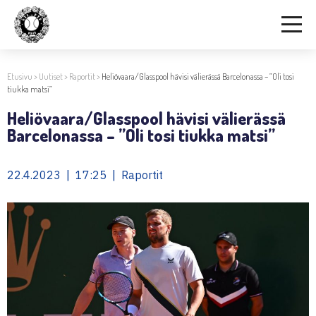
Etusivu
>
Uutiset
>
Raportit
>
Heliövaara/Glasspool hävisi välierässä Barcelonassa – ”Oli tosi
tiukka matsi”
Heliövaara/Glasspool hävisi välierässä
Barcelonassa – ”Oli tosi tiukka matsi”
22.4.2023 | 17:25 | Raportit