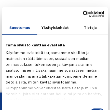
Sarjaan voivat osallistua joukkueet, joiden pelaajat ovat
Suostumus
Yksityiskohdat
Tietoja
jonkin seuran jäseniä. Joukkue voi kuitenkin muodostua
useamman eri seuran pelaajista. Suositeltava joukkueen
koko kolmesta viiteen pelaajaa, enemmänkin käy.
Tämä sivusto käyttää evästeitä
Käytämme evästeitä tarjoamamme sisällön ja
mainosten räätälöimiseen, sosiaalisen median
ominaisuuksien tukemiseen ja kävijämäärämme
Sarjaan ilmoittautuminen
analysoimiseen. Lisäksi jaamme sosiaalisen median,
mainosalan ja analytiikka-alan kumppaneillemme
Sarjaan ilmoittaudutaan viimeistään 19.4.2015.
tietoja siitä, miten käytät sivustoamme.
Kumppanimme voivat yhdistää näitä tietoja muihin
Ilmoittautumiset tehdään sähköpostilla
tietoihin, joita olet antanut heille tai joita on kerätty,
osoitteeseen
veera.nurmi@tennis.fi
Ilmoittautumisessa
kun olet käyttänyt heidän palvelujaan.
tulee lukea joukkueen nimi, kotipaikkakunta ja alue,
Suostumuksen
pelaajien nimet ja mahdolliset ilmoittautumishetken tasot