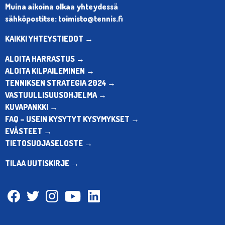
Muina aikoina olkaa yhteydessä
sähköpostitse: toimisto@tennis.fi
KAIKKI YHTEYSTIEDOT →
ALOITA HARRASTUS →
ALOITA KILPAILEMINEN →
TENNIKSEN STRATEGIA 2024 →
VASTUULLISUUSOHJELMA →
KUVAPANKKI →
FAQ – USEIN KYSYTYT KYSYMYKSET →
EVÄSTEET →
TIETOSUOJASELOSTE →
TILAA UUTISKIRJE →