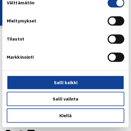
Lataa OmaTennis!
Välttämätön
valinta
sekä yhteyshenkilön (kapteenin) nimi, osoite, sähköposti ja
puhelinnumero.
Mieltymykset
Tilastot
Kauden sarjamaksu on 90 euroa/joukkue (sisältää
kilpailulisenssin kyseenomaiseen sarjaan).
Markkinointi
Salli kaikki
Lisätietoa ja
säännöt:
https://www.tennis.fi/kilpailut/tennisliiga+ja+sarja
Salli valinta
tennis/harrasteliiga+ulkopelikaudella/
Kiellä
Jaa: