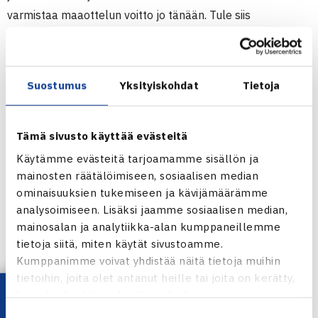
varmistaa maaottelun voitto jo tänään. Tule siis
kannustamaan Suomi voitoon!
Lippuja on varattu myytäväksi Barona Areenan
Suostumus
Yksityiskohdat
Tietoja
lippuluukulle, joten mukaan mahtuu vaikka ei olisi vielä
hankkinutkaan lippua. Lippuja voi myös ostaa ennakkoon
lippu.fi palvelusta.
Tämä sivusto käyttää evästeitä
Käytämme evästeitä tarjoamamme sisällön ja
Nelinpelin jälkeen pelataan näytösottelun, jossa Radio
mainosten räätälöimiseen, sosiaalisen median
Suomi Popin juontajat Jaajo&Perälä haastavat
ominaisuuksien tukemiseen ja kävijämäärämme
naispelaajan. Tule selvittämään, kuka Jaajolla&Perälällä
analysoimiseen. Lisäksi jaamme sosiaalisen median,
mainosalan ja analytiikka-alan kumppaneillemme
on vastassa ja kuinka ottelussa käy.
tietoja siitä, miten käytät sivustoamme.
Kumppanimme voivat yhdistää näitä tietoja muihin
tietoihin, joita olet antanut heille tai joita on kerätty,
kun olet käyttänyt heidän palvelujaan.
Jaa:
Suostumuksen