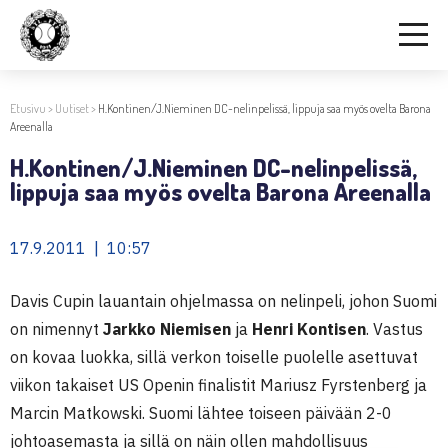
Etusivu
>
Uutiset
>
H.Kontinen/J.Nieminen DC-nelinpelissä, lippuja saa myös ovelta Barona
Areenalla
H.Kontinen/J.Nieminen DC-nelinpelissä,
lippuja saa myös ovelta Barona Areenalla
17.9.2011 | 10:57
Davis Cupin lauantain ohjelmassa on nelinpeli, johon Suomi
on nimennyt
Jarkko Niemisen
ja
Henri Kontisen
. Vastus
on kovaa luokka, sillä verkon toiselle puolelle asettuvat
viikon takaiset US Openin finalistit Mariusz Fyrstenberg ja
Marcin Matkowski. Suomi lähtee toiseen päivään 2-0
johtoasemasta ja sillä on näin ollen mahdollisuus