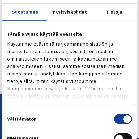
Lauantaina klo 14 alkaen pelataan Suomi-Puola -ottelun
nelinpeli, jossa Jarkko Nieminen ja Harri Heliövaara
Suostumus
Yksityiskohdat
Tietoja
kohtaavat US Openin miesten nelinpelin finaalissa viime
viikonloppuna olleet Mariusz Fyrstenbergin ja Marcin
Tämä sivusto käyttää evästeitä
Matkowskin.
Käytämme evästeitä tarjoamamme sisällön ja
.
mainosten räätälöimiseen, sosiaalisen median
ominaisuuksien tukemiseen ja kävijämäärämme
Jarkko Nieminen (vas.) ja Grzegorz Panfil
analysoimiseen. Lisäksi jaamme sosiaalisen median,
mainosalan ja analytiikka-alan kumppaneillemme
Jaa:
tietoja siitä, miten käytät sivustoamme.
Kumppanimme voivat yhdistää näitä tietoja muihin
tietoihin, joita olet antanut heille tai joita on kerätty,
Lataa OmaTennis!
kun olet käyttänyt heidän palvelujaan.
← Edellinen
Suostumuksen
Seuraava uutinen: H.Kontinen/J.Nieminen DC-
Välttämätön
valinta
nelinpelissä, lippuja… →
Mieltymykset