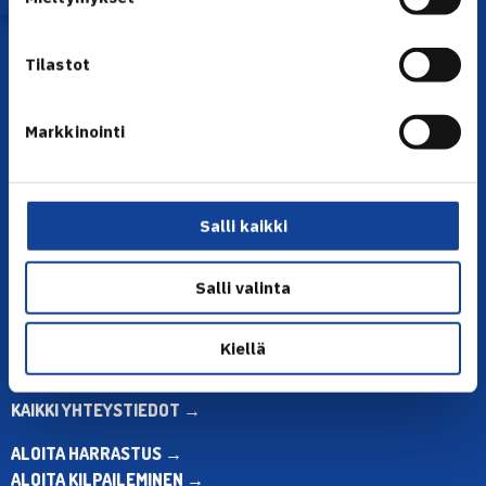
Tilastot
Markkinointi
YHTEYSTIEDOT
Salli kaikki
Olympiastadion, Paavo Nurmen tie 1, 00250 Helsinki
Puh. 010 574 3959
Salli valinta
Toimiston puhelinajat:
ma-pe klo 10.00-12.00
Muina aikoina olkaa yhteydessä
Kiellä
sähköpostitse: toimisto@tennis.fi
KAIKKI YHTEYSTIEDOT →
ALOITA HARRASTUS →
ALOITA KILPAILEMINEN →