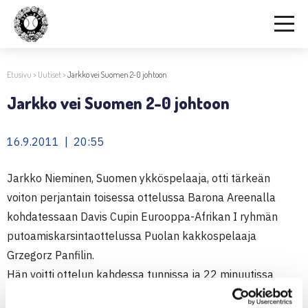
Etusivu
>
Uutiset
>
Jarkko vei Suomen 2-0 johtoon
Jarkko vei Suomen 2-0 johtoon
16.9.2011 | 20:55
Jarkko Nieminen, Suomen ykköspelaaja, otti tärkeän
voiton perjantain toisessa ottelussa Barona Areenalla
kohdatessaan Davis Cupin Eurooppa-Afrikan I ryhmän
putoamiskarsintaottelussa Puolan kakkospelaaja
Grzegorz Panfilin.
Hän voitti ottelun kahdessa tunnissa ja 22 minuutissa
luvuin 6-4, 6-4, 6-4.