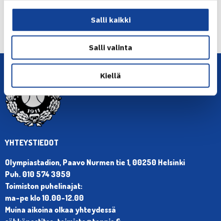
← Edellinen
Salli kaikki
Seuraava uutinen: Talin Tenniskeskus täyttyy…
→
Salli valinta
Kiellä
YHTEYSTIEDOT
Olympiastadion, Paavo Nurmen tie 1, 00250 Helsinki
Puh. 010 574 3959
Toimiston puhelinajat:
ma-pe klo 10.00-12.00
Muina aikoina olkaa yhteydessä