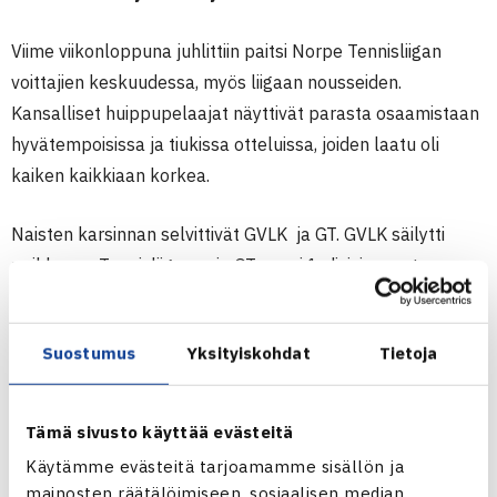
Viime viikonloppuna juhlittiin paitsi Norpe Tennisliigan
voittajien keskuudessa, myös liigaan nousseiden.
Kansalliset huippupelaajat näyttivät parasta osaamistaan
hyvätempoisissa ja tiukissa otteluissa, joiden laatu oli
kaiken kaikkiaan korkea.
Naisten karsinnan selvittivät GVLK ja GT. GVLK säilytti
paikkansa Tennisliigassa ja GT nousi 1-divisioonasta.
Kaudella 2015-2016 1-divisioonassa pelaavat EVS ja STS.
Suostumus
Yksityiskohdat
Tietoja
Miesten puolella 1-divisioonan voittaneet joukkueet Sata
ja Break Point olivat voitokkaita myös nousukarsinnoissa
Tennisliigaan. Joukkueet ansaitsivat paikat Tennisliigaan
Tämä sivusto käyttää evästeitä
vahvoilla otteillaan ja kovilla joukkuekokoonpanoilla. 1-
Käytämme evästeitä tarjoamamme sisällön ja
divisioonassa kaudella 2015-2016 pelaavat KarTe ja V-P.
mainosten räätälöimiseen, sosiaalisen median