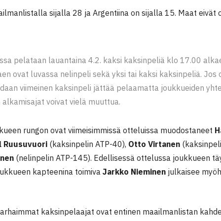
lmanlistalla sijalla 28 ja Argentiina on sijalla 15. Maat eivä
ssa pelataan lauantaina 4.2. kaksi kaksinpeliä klo 17.00 alkae
en ovat luvassa nelinpeli sekä yksi tai kaksi kaksinpeliä. Jos 
oidaan viimeinen kaksinpeli jättää pelaamatta joukkueiden yhte
 alkamisajat voivat vielä muuttua.
ueen rungon ovat viimeisimmissä otteluissa muodostaneet
H
l Ruusuvuori
(kaksinpelin ATP-40),
Otto Virtanen
(kaksinpel
inen
(nelinpelin ATP-145). Edellisessä ottelussa joukkueen t
ukkueen kapteenina toimiva
Jarkko Nieminen
julkaisee myö
parhaimmat kaksinpelaajat ovat entinen maailmanlistan kah