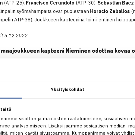
n
(ATP-25),
Francisco Cerundolo
(ATP-30),
Sebastian Baez
linpelin syömähampaita ovat puolestaan
Horacio Zeballos
(n
npelin ATP-38). Joukkueen kapteenina toimii entinen huippu
git 5.12.2022
-maajoukkueen kapteeni Nieminen odottaa kovaa o
 kapteeni Jarkko Nieminen odottaa tulevasta kotiottelusta t
ntiinaa vastaan.
Yksityiskohdat
 joukkue on todella kova ja he ovat historiassakin menestyneet
tta pelaajamateriaalista, huolimatta siitä, ketä tahansa heidä
teitä
 Argentiina omaa hyvän nelinpeliparin niin kuin huippumailla o
juutta korostaa, että peräti seitsemän argentiinalaista kaksi
mamme sisällön ja mainosten räätälöimiseen, sosiaalisen m
me analysoimiseen. Lisäksi jaamme sosiaalisen median, mai
osta. Diego Schwartzmanin tuntee varmasti moni suomalainen
itä, miten käytät sivustoamme. Kumppanimme voivat yhdistää
 on muitakin nuoria noussut maailman huipulle ja useampikin h