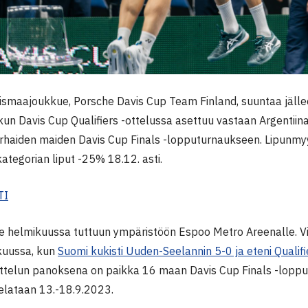
ismaajoukkue, Porsche Davis Cup Team Finland, suuntaa jäll
kun Davis Cup Qualifiers -ottelussa asettuu vastaan Argentiina
haiden maiden Davis Cup Finals -lopputurnaukseen. Lipunmyy
kategorian liput -25% 18.12. asti.
TI
e helmikuussa tuttuun ympäristöön Espoo Metro Areenalle. Vii
skuussa, kun
Suomi kukisti Uuden-Seelannin 5-0 ja eteni Qualifi
ottelun panoksena on paikka 16 maan Davis Cup Finals -lopp
elataan 13.-18.9.2023.