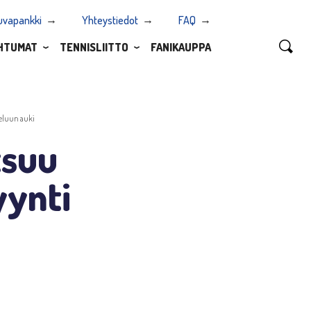
uvapankki
Yhteystiedot
FAQ
HTUMAT
TENNISLIITTO
FANIKAUPPA
teluun auki
tsuu
yynti