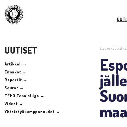
UUTI
UUTISET
Etusivu
>
Uutiset
>
E
Esp
Artikkeli →
Ennakot →
jäll
Raportit →
Seurat →
Suo
TEHO Tennisliiga →
Videot →
maa
Yhteistyökumppanuudet →