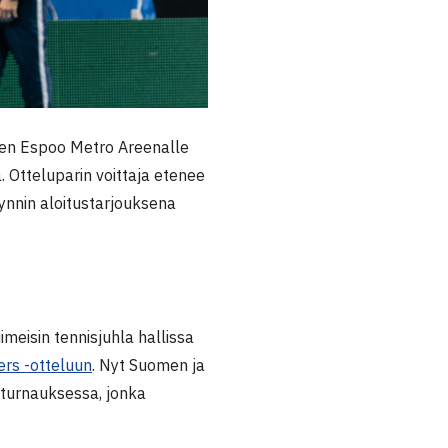
een Espoo Metro Areenalle
. Otteluparin voittaja etenee
nnin aloitustarjouksena
meisin tennisjuhla hallissa
ers -otteluun
. Nyt Suomen ja
uturnauksessa, jonka