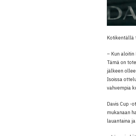
Kotikentällä
– Kun aloitin
Tämä on tote
jälkeen ollee
Isoissa otte
vahvempia ku
Davis Cup -ot
mukanaan haa
lauantaina ja