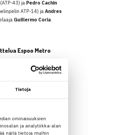
(ATP-43) ja
Pedro Cachin
elinpelin ATP-14) ja
Andres
pelaaja
Guillermo Coria
.
ttelua Espoo Metro
asokasta laajan materiaalin
Tietoja
 erinomaisesti. Heiltä löytyy
n kapteeni valitsee
n tapana olla. Lisäksi
npelaajaa löytyy rankingin
edian ominaisuuksien
nosalan ja analytiikka-alan
 tenniksen seuraaja, mutta
 näitä tietoja muihin
eistä voitti ensimmäisen