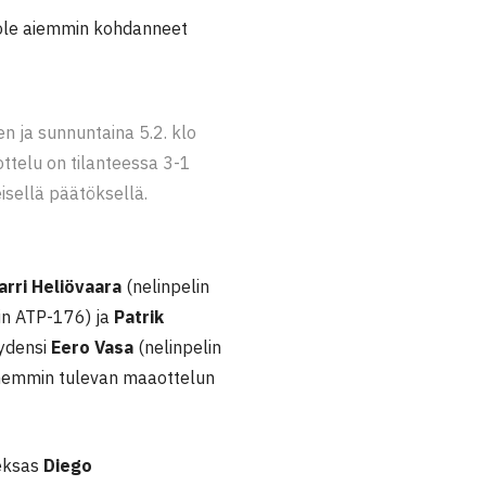
t ole aiemmin kohdanneet
n ja sunnuntaina 5.2. klo
ottelu on tilanteessa 3-1
isellä päätöksellä.
arri Heliövaara
(nelinpelin
in ATP-176) ja
Patrik
äydensi
Eero Vasa
(nelinpelin
hemmin tulevan maaottelun
deksas
Diego