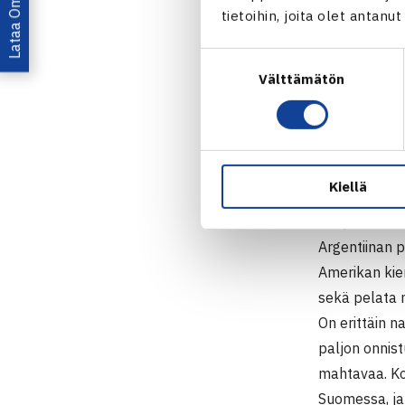
tietoihin, joita olet antanu
ATP-tittelin
ainoastaan h
Suostumuksen
Välttämätön
valinta
Nieminen oli
tarkoitti sit
massakentäll
Kiellä
– Arvonta kot
Kotijoukkueen
Argentiinan p
Amerikan kie
sekä pelata 
On erittäin n
paljon onnist
mahtavaa. Ko
Suomessa, ja