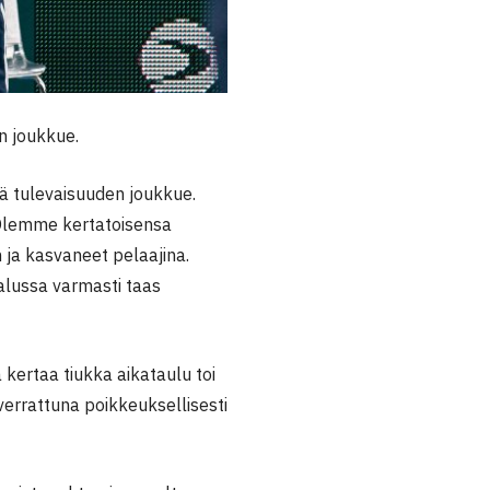
n joukkue.
lä tulevaisuuden joukkue.
 Olemme kertatoisensa
 ja kasvaneet pelaajina.
lussa varmasti taas
 kertaa tiukka aikataulu toi
errattuna poikkeuksellisesti