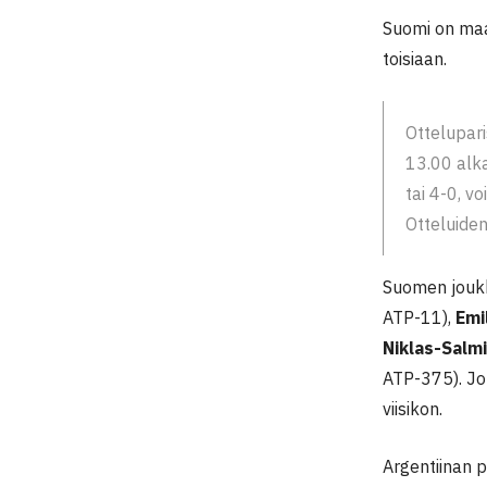
Suomi on maai
toisiaan.
Ottelupari
13.00 alka
tai 4-0, v
Otteluiden
Suomen joukk
ATP-11),
Emi
Niklas-Salm
ATP-375). Jo
viisikon.
Argentiinan 