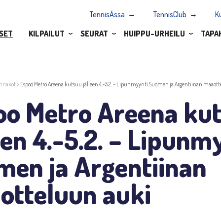
TennisÄssä
TennisClub
K
SET
KILPAILUT
SEURAT
HUIPPU-URHEILU
TAPA
nnakot
>
Espoo Metro Areena kutsuu jälleen 4.-5.2. – Lipunmyynti Suomen ja Argentiinan maaot
oo Metro Areena ku
een 4.-5.2. – Lipunm
men ja Argentiinan
otteluun auki