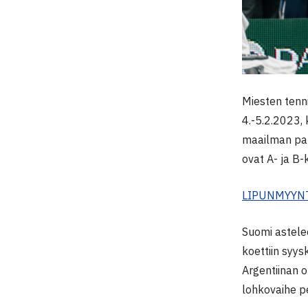
Miesten tenn
4.-5.2.2023, 
maailman par
ovat A- ja B-
LIPUNMYYN
Suomi astele
koettiin syy
Argentiinan 
lohkovaihe p