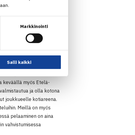
jaan.
n semmoisella tasolla, että
eeni Nieminen.
Markkinointi
 hyväksi. Arvonnan tulos
isesti pelattu
Salli kaikki
 saada kamppailu kotiin.
 ollut hyvin todennäköistä.
kaa keväällä myös Etelä-
valmistautua ja olla kotona
ut joukkueelle kotiareena.
teluihin. Meillä on myös
edessä pelaaminen on aina
in vahvistumisessa