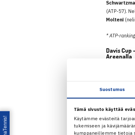
Schwartzma
(ATP-57). Ne
Molteni
(neli
* ATP-rankin
Davis Cup 
Areenalla
Maajoukkueen
omaavaa Arge
Suostumus
– Argentiinan
paljon laajuu
Tämä sivusto käyttää eväs
joukkueeseen.
joukkueen laa
Lataa OmaTennis!
Käytämme evästeitä tarjoa
tukemiseen ja kävijämääräm
top 100 jouk
kumppaneillemme tietoja si
Argentiinalla