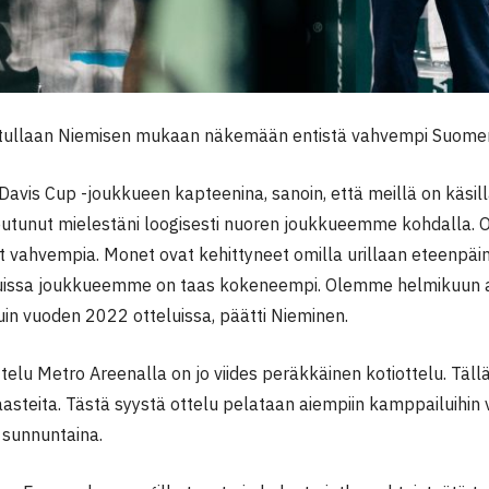
 tullaan Niemisen mukaan näkemään entistä vahvempi Suome
 Davis Cup -joukkueen kapteenina, sanoin, että meillä on käsil
utunut mielestäni loogisesti nuoren joukkueemme kohdalla.
t vahvempia. Monet ovat kehittyneet omilla urillaan eteenpäin
luissa joukkueemme on taas kokeneempi. Olemme helmikuun a
in vuoden 2022 otteluissa, päätti Nieminen.
telu Metro Areenalla on jo viides peräkkäinen kotiottelu. Tällä
steita. Tästä syystä ottelu pelataan aiempiin kamppailuihin v
 sunnuntaina.