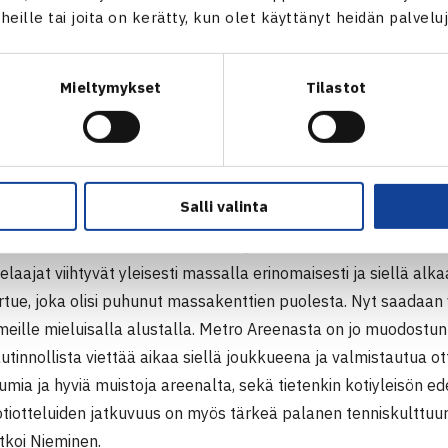
t heille tai joita on kerätty, kun olet käyttänyt heidän palvelu
 tällä kaudella. Kova joukkue saapuu Suomeen, mutta nyt ollaa
uippumaita on enää jäljellä, sanoi Davis Cup -joukkueen kapt
Mieltymykset
Tilastot
 myös tyytyväinen arvalla ratkenneeseen kotiotteluun Suomen
ä, että Suomen joukkue vältti vierasottelun, joka olisi todennäkö
ä.
Salli valinta
ijoukkueesta oli erittäin merkityksellinen ja mahtava arpa oli
a saadaan valita itse alusta eikä jouduta massalle, mikä olisi
elaajat viihtyvät yleisesti massalla erinomaisesti ja siellä al
rtue, joka olisi puhunut massakenttien puolesta. Nyt saadaan 
meille mieluisalla alustalla. Metro Areenasta on jo muodostun
autinnollista viettää aikaa siellä joukkueena ja valmistautua ot
umia ja hyviä muistoja areenalta, sekä tietenkin kotiyleisön 
tiotteluiden jatkuvuus on myös tärkeä palanen tenniskulttuur
tkoi Nieminen.