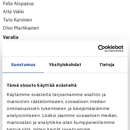
Felix Alopaeus
Atte Viikki
Tatu Karvinen
Otso Martikainen
Varalla
Leo Stenlund
Oscar Paavolainen
Eemeli Liukko
Suostumus
Yksityiskohdat
Tietoja
T12
Emma Kuusisto
Tämä sivusto käyttää evästeitä
Rinja Kautto
Käytämme evästeitä tarjoamamme sisällön ja
Serena Hatakka
mainosten räätälöimiseen, sosiaalisen median
Aamu Harjunen
ominaisuuksien tukemiseen ja kävijämäärämme
Sofia Holopainen
analysoimiseen. Lisäksi jaamme sosiaalisen median,
Chloe Ghemtio
mainosalan ja analytiikka-alan kumppaneillemme
Varalla
tietoja siitä, miten käytät sivustoamme.