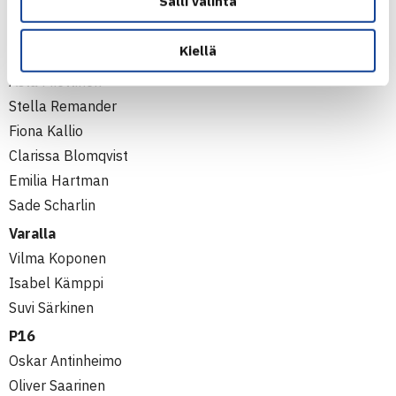
Salli valinta
Daniel Kotka
Axel Eriksson
Kiellä
T14
Asta Miettinen
Stella Remander
Fiona Kallio
Clarissa Blomqvist
Emilia Hartman
Sade Scharlin
Varalla
Vilma Koponen
Isabel Kämppi
Suvi Särkinen
P16
Oskar Antinheimo
Oliver Saarinen