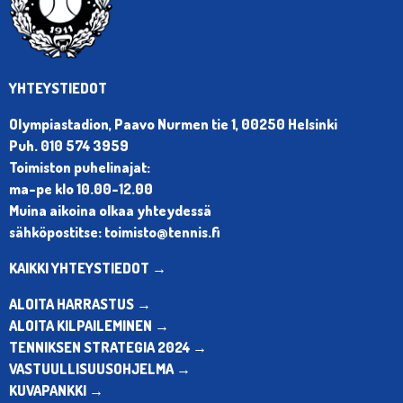
YHTEYSTIEDOT
Olympiastadion, Paavo Nurmen tie 1, 00250 Helsinki
Puh. 010 574 3959
Toimiston puhelinajat:
ma-pe klo 10.00-12.00
Muina aikoina olkaa yhteydessä
sähköpostitse: toimisto@tennis.fi
KAIKKI YHTEYSTIEDOT →
ALOITA HARRASTUS →
ALOITA KILPAILEMINEN →
TENNIKSEN STRATEGIA 2024 →
VASTUULLISUUSOHJELMA →
KUVAPANKKI →