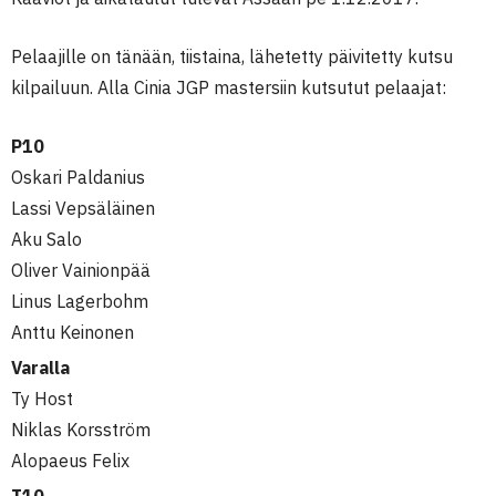
Pelaajille on tänään, tiistaina, lähetetty päivitetty kutsu
kilpailuun. Alla Cinia JGP mastersiin kutsutut pelaajat:
P10
Oskari Paldanius
Lassi Vepsäläinen
Aku Salo
Oliver Vainionpää
Linus Lagerbohm
Anttu Keinonen
Varalla
Ty Host
Niklas Korsström
Alopaeus Felix
T10