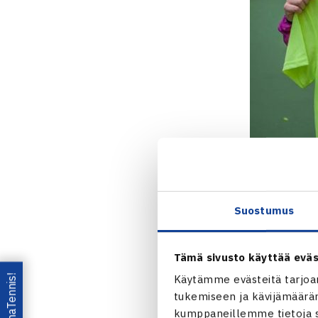
Suostumus
Tämä sivusto käyttää eväs
Lataa OmaTennis!
Käytämme evästeitä tarjoa
tukemiseen ja kävijämääräm
Kouvolassa 16
kumppaneillemme tietoja si
sai Jyväskylä