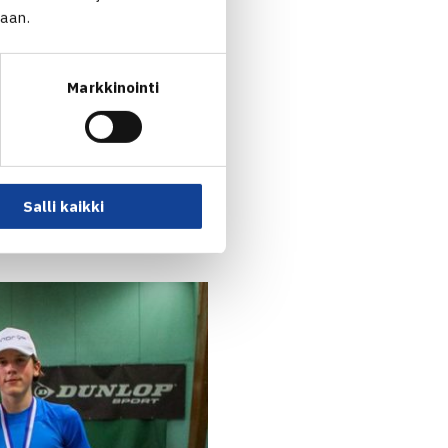
jaan.
Markkinointi
n finaalissa voiton vei
sijoitetun
Valtteri Laitisen
Salli kaikki
 muodostivat Laitinen ja
a
Valtteri Solatie
.