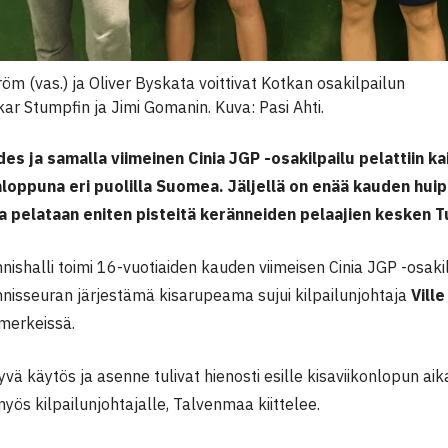
öm (vas.) ja Oliver Byskata voittivat Kotkan osakilpailun
kar Stumpfin ja Jimi Gomanin. Kuva: Pasi Ahti.
s ja samalla viimeinen Cinia JGP -osakilpailu pelattiin ka
nloppuna eri puolilla Suomea. Jäljellä on enää kauden hui
a pelataan eniten pisteitä keränneiden pelaajien kesken 
ishalli toimi 16-vuotiaiden kauden viimeisen Cinia JGP -osak
nisseuran järjestämä kisarupeama sujui kilpailunjohtaja
Vill
 merkeissä.
yvä käytös ja asenne tulivat hienosti esille kisaviikonlopun ai
yös kilpailunjohtajalle, Talvenmaa kiittelee.