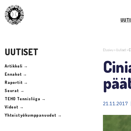
UUTI
UUTISET
Etusivu
>
Uutiset
>
C
Cini
Artikkeli →
Ennakot →
päät
Raportit →
Seurat →
TEHO Tennisliiga →
21.11.2017 
Videot →
Yhteistyökumppanuudet →