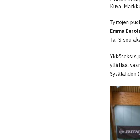
Kuva: Markku
Tyttöjen puol
Emma Eerol
TaTS-seurak
Ykköseksi sij
yllättää, vaa
Syvälahden (