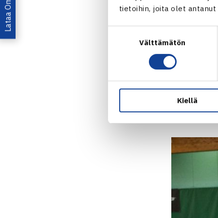
tietoihin, joita olet antanu
Kuva: Markku
Ennakkosuo
Suostumuksen
Välttämätön
valinta
Kärkisijoitet
kakkoseksi s
(OVS).
Kiellä
Nelinpelissä 
Niila-Tapio 