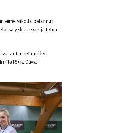
n viime viikolla pelannut
telussa ykköseksi sijoitetun
lissä antaneet muiden
in
(TaTS) ja Olivia