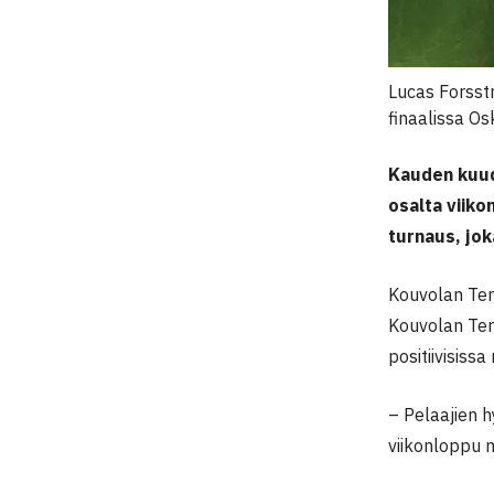
Lucas Forsstr
finaalissa Os
Kauden kuude
osalta viiko
turnaus, jok
Kouvolan Tenn
Kouvolan Ten
positiivisissa
– Pelaajien h
viikonloppu m