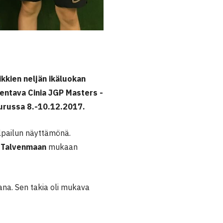
ikkien neljän ikäluokan
pentava Cinia JGP Masters -
Turussa 8.-10.12.2017.
ilpailun näyttämönä.
e Talvenmaan
mukaan
kana. Sen takia oli mukava