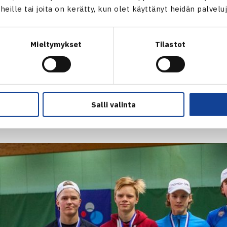
t heille tai joita on kerätty, kun olet käyttänyt heidän palvelu
 Heinonen.
sikit vahvoja sekä tytöissä että pojissa
Mieltymykset
Tilastot
ut pelaajat pitivät hyvin pintansa Kouvolassa. Poikien kaksinpeli
ijoitettu HVS-Tenniksen
Oskar Antinheimo
, joka kukisti ykkös
Salli valinta
osakilpailuvoiton nappasi ykkössijoitettu OVS-kaksikko, jonka
Magga
. Loppuottelussa kaatuivat HVS-Tenniksen Antinheimo j