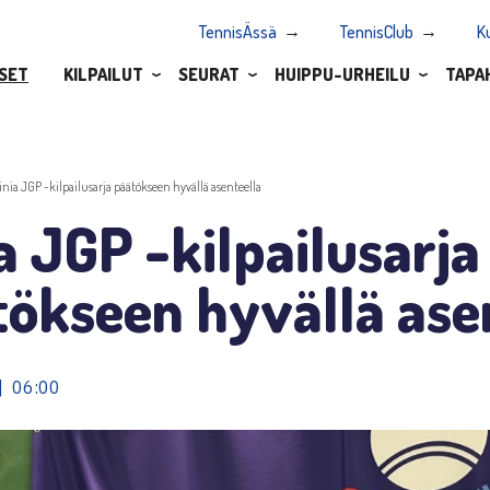
TennisÄssä
TennisClub
K
SET
KILPAILUT
SEURAT
HUIPPU-URHEILU
TAPA
inia JGP -kilpailusarja päätökseen hyvällä asenteella
a JGP -kilpailusarja
ökseen hyvällä ase
| 06:00