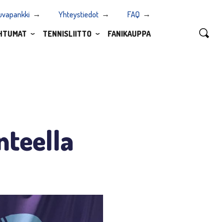
uvapankki
Yhteystiedot
FAQ
HTUMAT
TENNISLIITTO
FANIKAUPPA
nteella