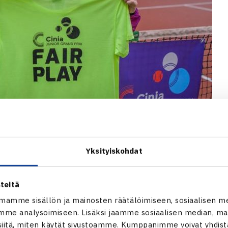
Yksityiskohdat
teitä
mamme sisällön ja mainosten räätälöimiseen, sosiaalisen m
me analysoimiseen. Lisäksi jaamme sosiaalisen median, mai
-vuotiaiden Cinia Fair Play -palkinnon
itä, miten käytät sivustoamme. Kumppanimme voivat yhdistää
n Tennisseuran Olivia Syvälahti.