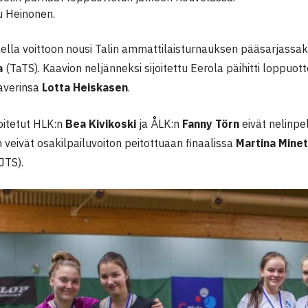
 Heinonen.
ella voittoon nousi Talin ammattilaisturnauksen pääsarjassaki
a
(TaTS). Kaavion neljänneksi sijoitettu Eerola päihitti loppuot
averinsa
Lotta Heiskasen
.
oitetut HLK:n
Bea Kivikoski
ja ÅLK:n
Fanny Törn
eivät nelinpe
n veivät osakilpailuvoiton peitottuaan finaalissa
Martina Minet
JTS).