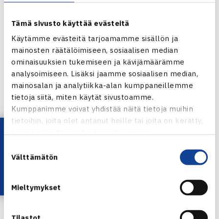
Tämä sivusto käyttää evästeitä
Käytämme evästeitä tarjoamamme sisällön ja
mainosten räätälöimiseen, sosiaalisen median
Taneli Tenhunen
ominaisuuksien tukemiseen ja kävijämäärämme
analysoimiseen. Lisäksi jaamme sosiaalisen median,
Tokion paralympialaisiin tähtäävällä
Taneli Tenhusella
,
mainosalan ja analytiikka-alan kumppaneillemme
34, ei vielä ole tiedossa milloin pyörätuolitenniskiertueen
tietoja siitä, miten käytät sivustoamme.
turnaukset jatkuvat. Kansainvälinen Tennisliitto ITF on
Kumppanimme voivat yhdistää näitä tietoja muihin
ilmoittanut ettei turnauksia järjestetä ennen 31.8., mutta
tietoihin, joita olet antanut heille tai joita on kerätty,
Lataa OmaTennis!
paluusta ei vielä ole tiedotettu mitään. Tenhunen kertoo
kun olet käyttänyt heidän palvelujaan.
viettäneensä kesän treenikentillä ja palo kisaamaan on
Suostumuksen
Välttämätön
valinta
kova.
Oona Orpana
Mieltymykset
Suomen naisten ykköspelaaja
Oona Orpana
, 19, kertoi
kesäkuun alussa siirtäneensä ammattilaisottelut tauolle
Tilastot