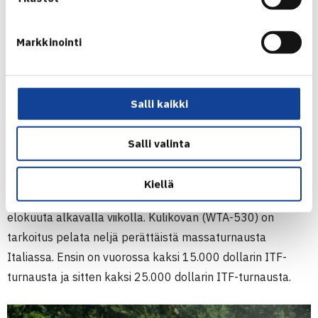
(
lue lisää
). Tulevana syksynä Orpana (WTA-503) nähdään
kotimaisessa TEHO Sport Tennisliigassa Smash-Kotkan
Markkinointi
riveissä, mutta ammattilaisottelut ovat edelleen tauolla.
Orpana kertoo suorittavansa viimeistä vuottaan lukiossa ja
tulevan lukuvuoden aikana ei ohjelmassa ole
Salli kaikki
ammattilaisotteluita.
Salli valinta
Anastasia Kulikova
Kesällä Suomen kansallisia turnauksia hallinnut
Anastasia
Kiellä
Kulikova
, 20, avaa kansainväliset ottelunsa 24. päivä
elokuuta alkavalla viikolla. Kulikovan (WTA-530) on
tarkoitus pelata neljä perättäistä massaturnausta
Italiassa. Ensin on vuorossa kaksi 15.000 dollarin ITF-
turnausta ja sitten kaksi 25.000 dollarin ITF-turnausta.