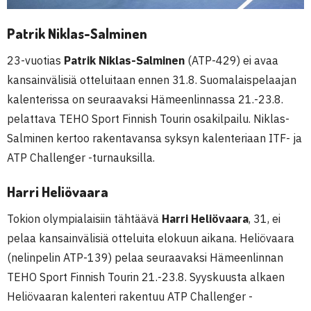
Patrik Niklas-Salminen
23-vuotias
Patrik Niklas-Salminen
(ATP-429) ei avaa
kansainvälisiä otteluitaan ennen 31.8. Suomalaispelaajan
kalenterissa on seuraavaksi Hämeenlinnassa 21.-23.8.
pelattava TEHO Sport Finnish Tourin osakilpailu. Niklas-
Salminen kertoo rakentavansa syksyn kalenteriaan ITF- ja
ATP Challenger -turnauksilla.
Harri Heliövaara
Tokion olympialaisiin tähtäävä
Harri Heliövaara
, 31, ei
pelaa kansainvälisiä otteluita elokuun aikana. Heliövaara
(nelinpelin ATP-139) pelaa seuraavaksi Hämeenlinnan
TEHO Sport Finnish Tourin 21.-23.8. Syyskuusta alkaen
Heliövaaran kalenteri rakentuu ATP Challenger -