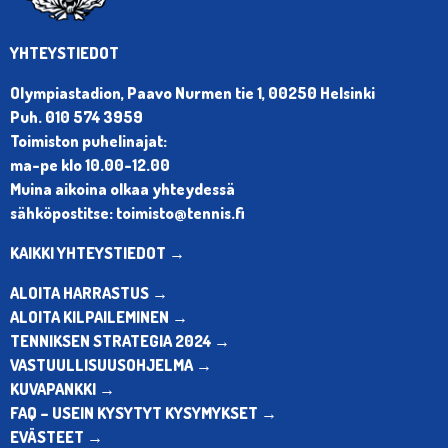
YHTEYSTIEDOT
Olympiastadion, Paavo Nurmen tie 1, 00250 Helsinki
Puh. 010 574 3959
Toimiston puhelinajat:
ma-pe klo 10.00-12.00
Muina aikoina olkaa yhteydessä
sähköpostitse: toimisto@tennis.fi
KAIKKI YHTEYSTIEDOT →
ALOITA HARRASTUS →
ALOITA KILPAILEMINEN →
TENNIKSEN STRATEGIA 2024 →
VASTUULLISUUSOHJELMA →
KUVAPANKKI →
FAQ – USEIN KYSYTYT KYSYMYKSET →
EVÄSTEET →