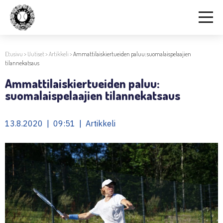
Etusivu
>
Uutiset
>
Artikkeli
>
Ammattilaiskiertueiden paluu: suomalaispelaajien
tilannekatsaus
Ammattilaiskiertueiden paluu:
suomalaispelaajien tilannekatsaus
13.8.2020 | 09:51 | Artikkeli