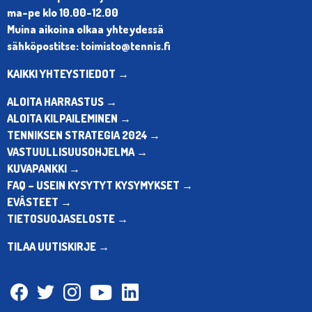
ma-pe klo 10.00-12.00
Muina aikoina olkaa yhteydessä
sähköpostitse: toimisto@tennis.fi
KAIKKI YHTEYSTIEDOT →
ALOITA HARRASTUS →
ALOITA KILPAILEMINEN →
TENNIKSEN STRATEGIA 2024 →
VASTUULLISUUSOHJELMA →
KUVAPANKKI →
FAQ – USEIN KYSYTYT KYSYMYKSET →
EVÄSTEET →
TIETOSUOJASELOSTE →
TILAA UUTISKIRJE →