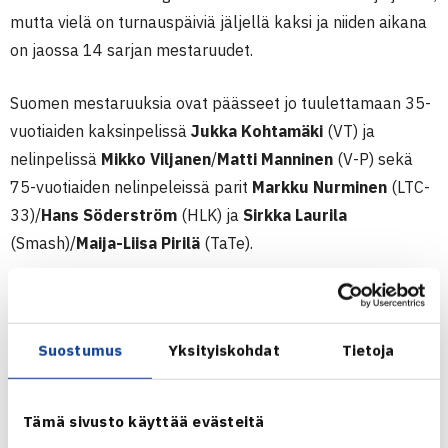
mutta vielä on turnauspäiviä jäljellä kaksi ja niiden aikana
on jaossa 14 sarjan mestaruudet.
Suomen mestaruuksia ovat päässeet jo tuulettamaan 35-
vuotiaiden kaksinpelissä
Jukka Kohtamäki
(VT) ja
nelinpelissä
Mikko Viljanen
/
Matti Manninen
(V-P) sekä
75-vuotiaiden nelinpeleissä parit
Markku Nurminen
(LTC-
33)/
Hans Söderström
(HLK) ja
Sirkka Laurila
(Smash)/
Maija-Liisa Pirilä
(TaTe).
Väli-ikäluokkien SM-kilpailuiden lisäksi pelataan
samanaikaisesti tasaikäluokkien kansallista kilpailua,
Suostumus
Yksityiskohdat
Tietoja
Midnight Sun by Freja 2020. Perjantaina ottelut alkavat
klo 9.00.
Tämä sivusto käyttää evästeitä
KAAVIOT & TULOKSET