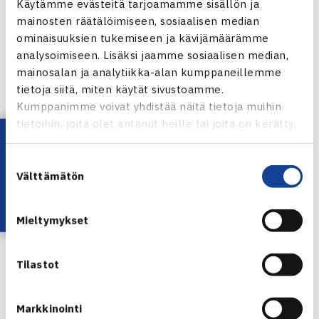
Käytämme evästeitä tarjoamamme sisällön ja
OTTELUOHJELMA
mainosten räätälöimiseen, sosiaalisen median
ominaisuuksien tukemiseen ja kävijämäärämme
Turnauksen kuvatunnelmia voit katsoa kilpailun Facebook-
analysoimiseen. Lisäksi jaamme sosiaalisen median,
sivuilta.
mainosalan ja analytiikka-alan kumppaneillemme
tietoja siitä, miten käytät sivustoamme.
Kumppanimme voivat yhdistää näitä tietoja muihin
tietoihin, joita olet antanut heille tai joita on kerätty,
Lataa OmaTennis!
kun olet käyttänyt heidän palvelujaan.
Suostumuksen
Välttämätön
valinta
Mieltymykset
Tilastot
Markkinointi