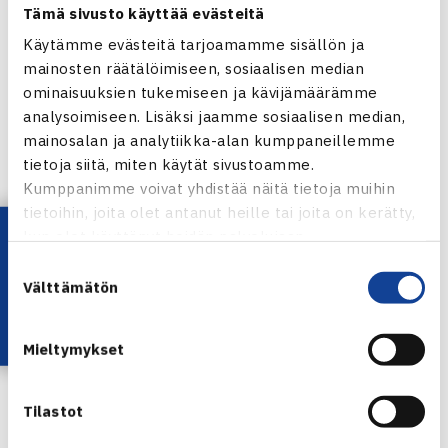
Tämä sivusto käyttää evästeitä
Edellinen TEHO Sport Finnish Tour -osakilpailu pelattiin
Käytämme evästeitä tarjoamamme sisällön ja
syyskuun alussa Jyväskylässä. Turnausvoittoja juhlivat
mainosten räätälöimiseen, sosiaalisen median
Iiro Vasa
ja
Maileen Nuudi
, joille molemmille voitot olivat
ominaisuuksien tukemiseen ja kävijämäärämme
ensimmäiset TEHO Sport Finnish Tourilla. Lue lisää
analysoimiseen. Lisäksi jaamme sosiaalisen median,
mainosalan ja analytiikka-alan kumppaneillemme
Jyväskylän turnauksesta
täältä
.
tietoja siitä, miten käytät sivustoamme.
Kumppanimme voivat yhdistää näitä tietoja muihin
tietoihin, joita olet antanut heille tai joita on kerätty,
Lataa OmaTennis!
kun olet käyttänyt heidän palvelujaan.
Suostumuksen
Välttämätön
valinta
Mieltymykset
Tilastot