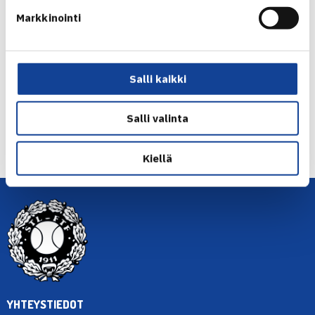
Markkinointi
Jaa:
Salli kaikki
← Edellinen
Salli valinta
Seuraava uutinen: Matikainen turnausvoittoon
suomalaisfinaalissa… →
Kiellä
YHTEYSTIEDOT