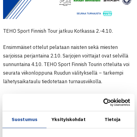
TEHO Sport Finnish Tour jatkuu Kotkassa 2.-4.10.
Ensimmäiset ottelut pelataan naisten sekä miesten
sarjoissa perjantaina 2.10. Sarjojen voittajat ovat selvillä
sunnuntaina 4.10. TEHO Sport Finnish Tourin otteluita voi
seurata viikonloppuna Ruudun välityksellä – tarkempi
lähetysaikataulu tiedotetaan turnausviikolla.
Ilmoittautuminen turnaukseen on auki 27.9. asti. Katso
tarkemmat tiedot turnauksesta ja ilmoittaudu mukaan alla
olevasta linkistä.
Suostumus
Yksityiskohdat
Tietoja
TEHO Sport Finnish Tour | 2.-4.10. | SMASH-KOTKA, KOTKA