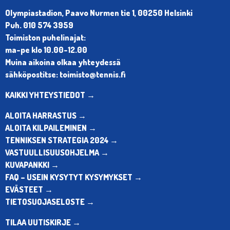
Olympiastadion, Paavo Nurmen tie 1, 00250 Helsinki
Puh. 010 574 3959
Toimiston puhelinajat:
ma-pe klo 10.00-12.00
Muina aikoina olkaa yhteydessä
sähköpostitse: toimisto@tennis.fi
KAIKKI YHTEYSTIEDOT →
ALOITA HARRASTUS →
ALOITA KILPAILEMINEN →
TENNIKSEN STRATEGIA 2024 →
VASTUULLISUUSOHJELMA →
KUVAPANKKI →
FAQ – USEIN KYSYTYT KYSYMYKSET →
EVÄSTEET →
TIETOSUOJASELOSTE →
TILAA UUTISKIRJE →