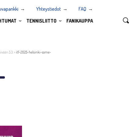
uvapankki
Yhteystiedot
FAQ
HTUMAT
TENNISLIITTO
FANIKAUPPA
ivään 5.3.
>
itf-2025-helsinki-some-
-