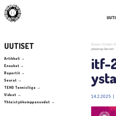
UUTI
UUTISET
Etusivu
>
Uutiset
>
E
ystavanap-banneri
itf
Artikkeli →
Ennakot →
yst
Raportit →
Seurat →
TEHO Tennisliiga →
Videot →
14.2.2025 |
Yhteistyökumppanuudet →