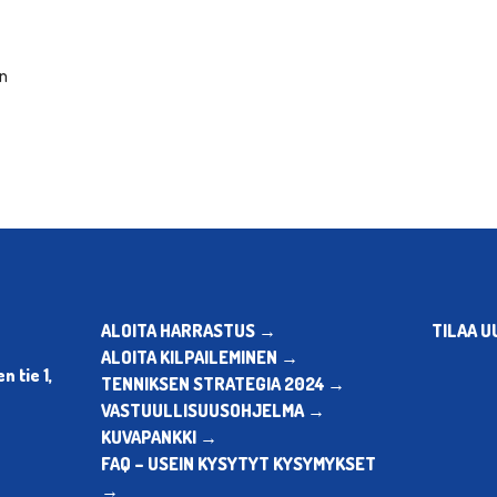
en
ALOITA HARRASTUS →
TILAA U
ALOITA KILPAILEMINEN →
 tie 1,
TENNIKSEN STRATEGIA 2024 →
VASTUULLISUUSOHJELMA →
KUVAPANKKI →
FAQ – USEIN KYSYTYT KYSYMYKSET
→