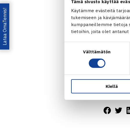
Tämä sivusto käyttää eväs
Lataa OmaTennis!
Käytämme evästeitä tarjoa
tukemiseen ja kävijämääräm
kumppaneillemme tietoja si
tietoihin, joita olet antanu
Suostumuksen
Välttämätön
valinta
Kiellä
Jaa: