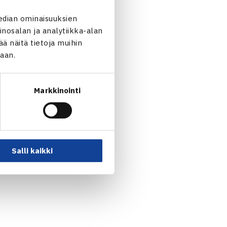
edian ominaisuuksien
nosalan ja analytiikka-alan
 näitä tietoja muihin
jaan.
Markkinointi
Salli kaikki