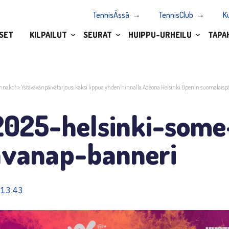
TennisÄssä
TennisClub
K
SET
KILPAILUT
SEURAT
HUIPPU-URHEILU
TAPA
nnakot
>
Ystävävänpäivätarjous: kaksi lippua yhden hinnalla Adeona Helsinki Openin suomalaispä
-2025-helsinki-some
avanap-banneri
 13:43