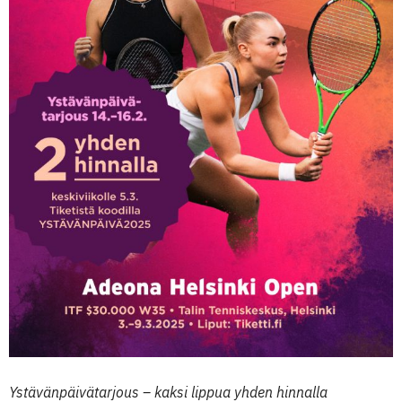
Ystävänpäivätarjous – kaksi lippua yhden hinnalla