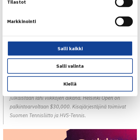
Tilastot
odottaa tulevaa kisaa innolla.
Markkinointi
”Odotan viime vuoden tapaan kovatasoista turnausta.
Taas on hyvä mahdollisuus päästä haastamaan kovia
pelaajia kotikentillä ja taistelemaan jokaisesta matsista.”
Salli kaikki
YSTÄVÄNPÄIVÄTARJOUS
Salli valinta
ADEONA HELSINKI OPEN TAPAHTUMASIVUSTO
Kiellä
Turnauksen villit kortit pääsarjaan ja karsintoihin
julkaistaan lähi viikkojen aikana. Helsinki Open on
palkintoarvoltaan $30,000. Kisajärjestäjinä toimivat
Suomen Tennisliitto ja HVS-Tennis.