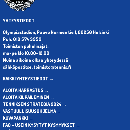
YHTEYSTIEDOT
Olympiastadion, Paavo Nurmen tie 1, 00250 Helsinki
Puh. 010 574 3959
Toimiston puhelinajat:
ma-pe klo 10.00-12.00
Muina aikoina olkaa yhteydessä
sähköpostitse: toimisto@tennis.fi
KAIKKI YHTEYSTIEDOT →
ALOITA HARRASTUS →
ALOITA KILPAILEMINEN →
TENNIKSEN STRATEGIA 2024 →
VASTUULLISUUSOHJELMA →
KUVAPANKKI →
FAQ – USEIN KYSYTYT KYSYMYKSET →