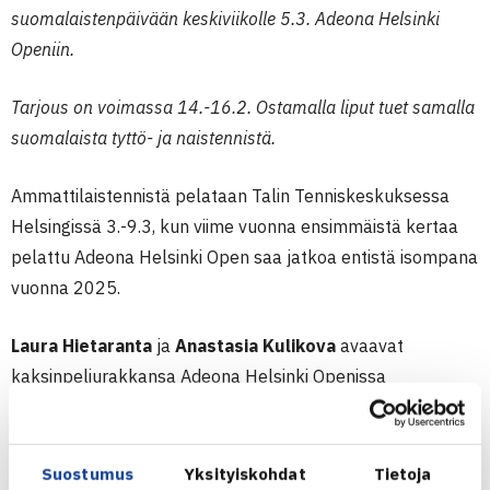
suomalaistenpäivään keskiviikolle 5.3. Adeona Helsinki
Openiin.
Tarjous on voimassa 14.-16.2. Ostamalla liput tuet samalla
suomalaista tyttö- ja naistennistä.
Ammattilaistennistä pelataan Talin Tenniskeskuksessa
Helsingissä 3.-9.3, kun viime vuonna ensimmäistä kertaa
pelattu Adeona Helsinki Open saa jatkoa entistä isompana
vuonna 2025.
Laura Hietaranta
ja
Anastasia Kulikova
avaavat
kaksinpeliurakkansa Adeona Helsinki Openissa
keskiviikkoiltana 5.3. klo 17.30 alkaen. Nyt on mahdollista
ostaa kaksi lippua yhden hinnalla suomalaisten
avauspäivään.
Suostumus
Yksityiskohdat
Tietoja