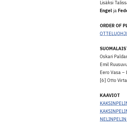
Lisäksi Tali
Engel
ja
Fed
ORDER OF P
OTTELUOHJ
SUOMALAIST
Oskari Paldan
Emil Ruusuvu
Eero Vasa – L
[6] Otto Virt
KAAVIOT
KAKSINPELI
KAKSINPELI
NELINPELIN