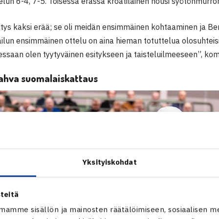
ottelun 6-4, 7-5. Toisessa erässä kroatilainen nousi syötönmurron
tys kaksi erää; se oli meidän ensimmäinen kohtaaminen ja Ben
pailun ensimmäinen ottelu on aina hieman totuttelua olosuhteis
ssaan olen tyytyväinen esitykseen ja taisteluilmeeseen”, komm
vahva suomalaiskattaus
Yksityiskohdat
teitä
mamme sisällön ja mainosten räätälöimiseen, sosiaalisen m