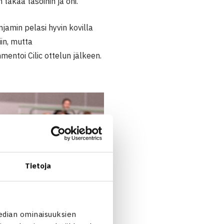
 takaa tasoihin ja ohi.
jamin pelasi hyvin kovilla
iin, mutta
entoi Cilic ottelun jälkeen.
Tietoja
edian ominaisuuksien