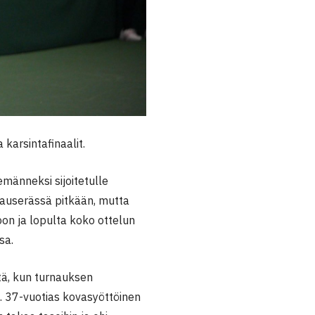
karsintafinaalit.
emänneksi sijoitetulle
avauserässä pitkään, mutta
oon ja lopulta koko ottelun
sa.
tä, kun turnauksen
. 37-vuotias kovasyöttöinen