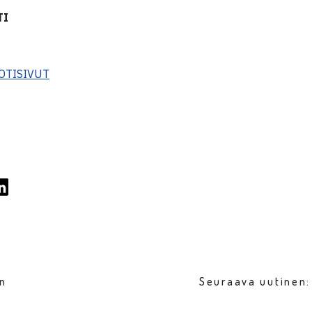
TI
OTISIVUT
en
Seuraava uutinen: