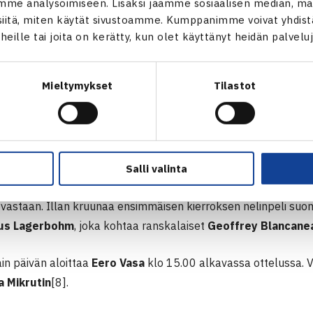
me analysoimiseen. Lisäksi jaamme sosiaalisen median, mai
itä, miten käytät sivustoamme. Kumppanimme voivat yhdistää
t heille tai joita on kerätty, kun olet käyttänyt heidän palvelu
Mieltymykset
Tilastot
sarjan ottelut käynnistyvät täydellä teholla. Suomalaisyleisö
Salli valinta
huipuista, kun
Emil Ruusuvuori
pelaa iltasessiossa klo 17.30 
a
vastaan. Illan kruunaa ensimmäisen kierroksen nelinpeli su
nus Lagerbohm
, joka kohtaa ranskalaiset
Geoffrey Blancane
in päivän aloittaa
Eero
Vasa
klo 15.00 alkavassa ottelussa. 
a Mikrutin
[8].