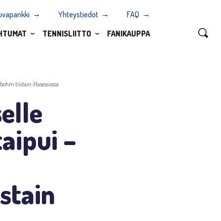
uvapankki
Yhteystiedot
FAQ
HTUMAT
TENNISLIITTO
FANIKAUPPA
bohm tiistain iltasessiossa
selle
taipui –
stain