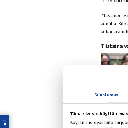
Cilic voitti 
”Tasainen esi
kentillä. Kil
kokonaisuude
Tiistaina 
Suostumus
Tämä sivusto käyttää eväs
Käytämme evästeitä tarjoa