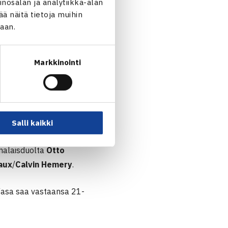
nosalan ja analytiikka-alan
 näitä tietoja muihin
jaan.
Markkinointi
 pääsee nauttimaan
Salli kaikki
alkaen itävaltalaista
Lukas
omalaisduolta
Otto
aux
/
Calvin Hemery
.
Vasa saa vastaansa 21-