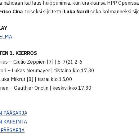
ssa nähdään kattaus huippunimiä, kun urakkansa HPP Openiss
erico Cina
, toiseksi sijoitettu
Luka Nardi
sekä kolmanneksi sij
LAY
ELMA
EN 1. KIERROS
ius – Giulio Zeppieri [7] | 6-7(2), 2-6
ori – Lukas Neumayer | tiistaina klo 17.30
uka Mikrut [8] | tiistai klo 15.00
anen – Gauthier Onclin | keskiviikko 17.30
N PÄÄSARJA
N KARSINTA
 PÄÄSARJA