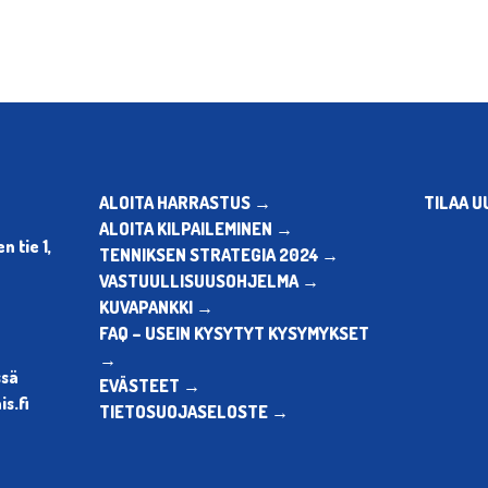
ALOITA HARRASTUS →
TILAA U
ALOITA KILPAILEMINEN →
 tie 1,
TENNIKSEN STRATEGIA 2024 →
VASTUULLISUUSOHJELMA →
KUVAPANKKI →
FAQ – USEIN KYSYTYT KYSYMYKSET
→
ssä
EVÄSTEET →
s.fi
TIETOSUOJASELOSTE →