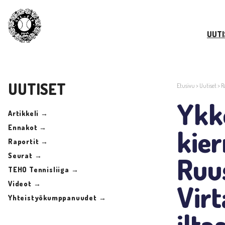
UUTI
UUTISET
Etusivu
>
Uutiset
>
R
Ykkö
Artikkeli →
Ennakot →
kier
Raportit →
Seurat →
Ruu
TEHO Tennisliiga →
Videot →
Vir
Yhteistyökumppanuudet →
ilta