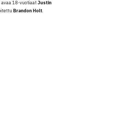
a avaa 18-vuotiaat
Justin
oitettu
Brandon Holt
.