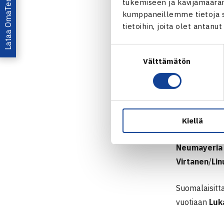
Lataa OmaTennis!
tukemiseen ja kävijämääräm
kumppaneillemme tietoja si
tietoihin, joita olet antanu
Suostumuksen
Välttämätön
valinta
Tiistaina pää
Kiellä
kotimaisista 
Neumayeri
Virtanen
/
Li
Suomalaisitta
vuotiaan
Luk