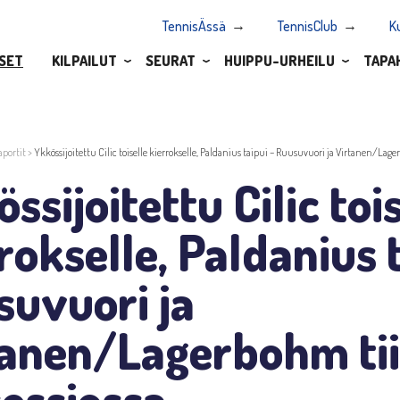
TennisÄssä
TennisClub
K
SET
KILPAILUT
SEURAT
HUIPPU-URHEILU
TAPA
aportit
>
Ykkössijoitettu Cilic toiselle kierrokselle, Paldanius taipui – Ruusuvuori ja Virtanen/Lager
ssijoitettu Cilic toi
rokselle, Paldanius 
suvuori ja
tanen/Lagerbohm tii
sessiossa