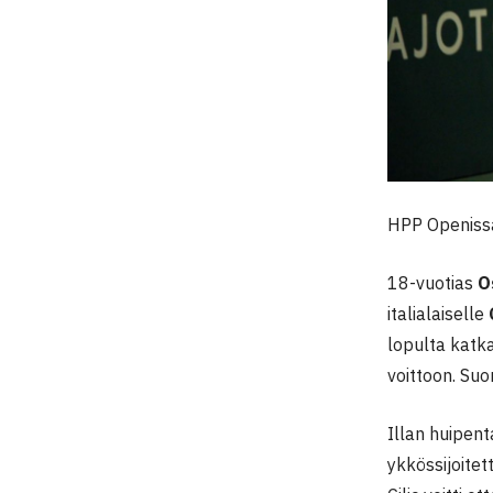
HPP Openissa
18-vuotias
O
italialaiselle
lopulta katka
voittoon. Su
Illan huipen
ykkössijoitet