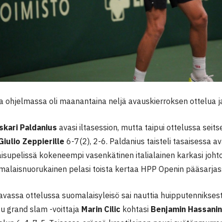
 ohjelmassa oli maanantaina neljä avauskierroksen ottelua ja 
skari Paldanius
avasi iltasession, mutta taipui ottelussa seits
Giulio Zeppierille
6-7(2), 2-6. Paldanius taisteli tasaisessa 
isupelissä kokeneempi vasenkätinen italialainen karkasi joht
omalaisnuorukainen pelasi toista kertaa HPP Openin pääsarjas
tavassa ottelussa suomalaisyleisö sai nauttia huipputennikses
tu grand slam -voittaja
Marin Cilic
kohtasi
Benjamin Hassanin