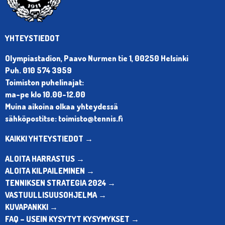
YHTEYSTIEDOT
Olympiastadion, Paavo Nurmen tie 1, 00250 Helsinki
Puh. 010 574 3959
Toimiston puhelinajat:
ma-pe klo 10.00-12.00
Muina aikoina olkaa yhteydessä
sähköpostitse: toimisto@tennis.fi
KAIKKI YHTEYSTIEDOT →
ALOITA HARRASTUS →
ALOITA KILPAILEMINEN →
TENNIKSEN STRATEGIA 2024 →
VASTUULLISUUSOHJELMA →
KUVAPANKKI →
FAQ – USEIN KYSYTYT KYSYMYKSET →