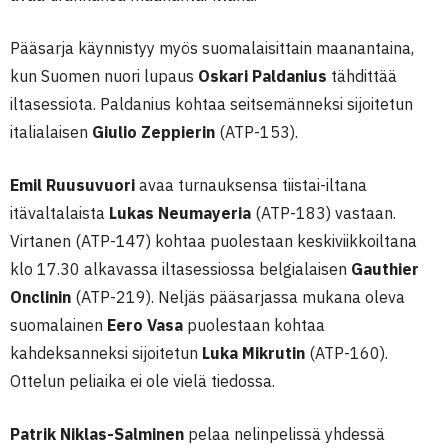
Pääsarja käynnistyy myös suomalaisittain maanantaina,
kun Suomen nuori lupaus
Oskari Paldanius
tähdittää
iltasessiota. Paldanius kohtaa seitsemänneksi sijoitetun
italialaisen
Giulio Zeppierin
(ATP-153).
Emil Ruusuvuori
avaa turnauksensa tiistai-iltana
itävaltalaista
Lukas Neumayeria
(ATP-183) vastaan.
Virtanen (ATP-147) kohtaa puolestaan keskiviikkoiltana
klo 17.30 alkavassa iltasessiossa belgialaisen
Gauthier
Onclinin
(ATP-219). Neljäs pääsarjassa mukana oleva
suomalainen
Eero
Vasa
puolestaan kohtaa
kahdeksanneksi sijoitetun
Luka Mikrutin
(ATP-160).
Ottelun peliaika ei ole vielä tiedossa.
Patrik Niklas-Salminen
pelaa nelinpelissä yhdessä