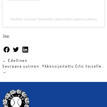
Henkilön Suomen Tennisliitto (@tennisfin) jakama julkaisu
Jaa:
← Edellinen
Seuraava uutinen: Ykkössijoitettu Cilic toiselle…
→