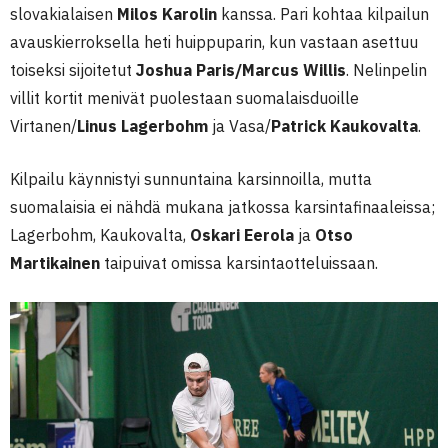
slovakialaisen
Milos Karolin
kanssa. Pari kohtaa kilpailun
avauskierroksella heti huippuparin, kun vastaan asettuu
toiseksi sijoitetut
Joshua Paris/Marcus Willis
. Nelinpelin
villit kortit menivät puolestaan suomalaisduoille
Virtanen/
Linus Lagerbohm
ja Vasa/
Patrick
Kaukovalta
.
Kilpailu käynnistyi sunnuntaina karsinnoilla, mutta
suomalaisia ei nähdä mukana jatkossa karsintafinaaleissa;
Lagerbohm, Kaukovalta,
Oskari Eerola
ja
Otso
Martikainen
taipuivat omissa karsintaotteluissaan.