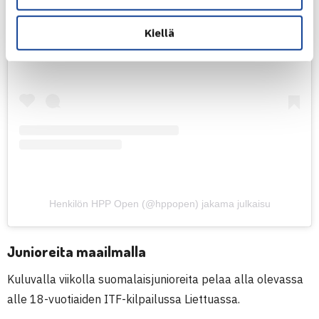
Näytä tämä julkaisu Instagramissa
Kiellä
Henkilön HPP Open (@hppopen) jakama julkaisu
Junioreita maailmalla
Kuluvalla viikolla suomalaisjunioreita pelaa alla olevassa
alle 18-vuotiaiden ITF-kilpailussa Liettuassa.