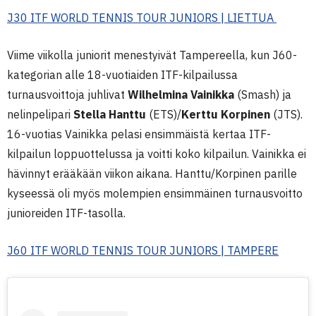
J30 ITF WORLD TENNIS TOUR JUNIORS | LIETTUA
Viime viikolla juniorit menestyivät Tampereella, kun J60-
kategorian alle 18-vuotiaiden ITF-kilpailussa
turnausvoittoja juhlivat
Wilhelmina Vainikka
(Smash) ja
nelinpelipari
Stella Hanttu
(ETS)/
Kerttu Korpinen
(JTS).
16-vuotias Vainikka pelasi ensimmäistä kertaa ITF-
kilpailun loppuottelussa ja voitti koko kilpailun. Vainikka ei
hävinnyt erääkään viikon aikana. Hanttu/Korpinen parille
kyseessä oli myös molempien ensimmäinen turnausvoitto
junioreiden ITF-tasolla.
J60 ITF WORLD TENNIS TOUR JUNIORS | TAMPERE