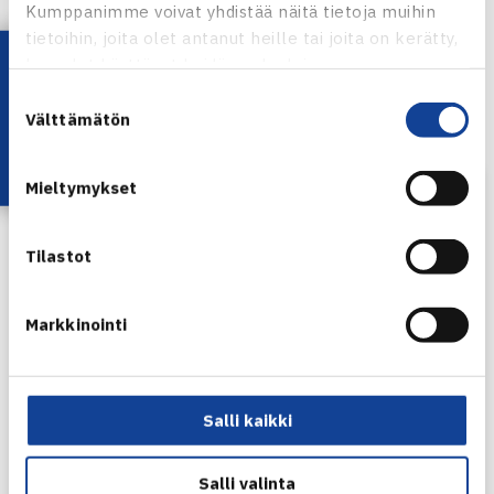
Kumppanimme voivat yhdistää näitä tietoja muihin
ORDER OF PLAY
tietoihin, joita olet antanut heille tai joita on kerätty,
Lataa OmaTennis!
kun olet käyttänyt heidän palvelujaan.
OTTELUOHJELMA
Suostumuksen
Välttämätön
valinta
HPP OPEN KOTISIVUT
Mieltymykset
Tilastot
Markkinointi
Salli kaikki
Salli valinta