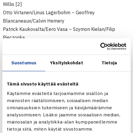
Willis [2]
Otto Virtanen/Linus Lagerbohm – Geoffrey
Blancaneaux/Calvin Hemery
Patrick Kaukovalta/Eero Vasa – Szymon Kielan/Filip
Pieczonka
SUOMALAISTEN KARSINNAN 1. KIERROS
Linus Lagerbohm – [2] Remy Bertola 3-6, 3-6
Suostumus
Yksityiskohdat
Tietoja
Patrick Kaukovalta – [7] Marko Topo 3-6, 2-6
Oskari Eerola – [5] Geoffrey Blancaneaux 1-6, 3-6
Tämä sivusto käyttää evästeitä
Otso Martikainen – [8] Edas Butvilas 2-6, 6-3, 3-6
Käytämme evästeitä tarjoamamme sisällön ja
mainosten räätälöimiseen, sosiaalisen median
KAAVIOT
ominaisuuksien tukemiseen ja kävijämäärämme
KAKSINPELIN PÄÄSARJA
analysoimiseen. Lisäksi jaamme sosiaalisen median,
KAKSINPELIN KARSINTA
mainosalan ja analytiikka-alan kumppaneillemme
NELINPELIN PÄÄSARJA
tietoja siitä, miten käytät sivustoamme.