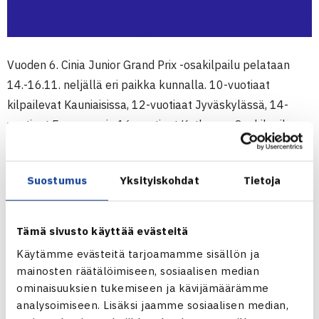
Vuoden 6. Cinia Junior Grand Prix -osakilpailu pelataan
14.-16.11. neljällä eri paikka kunnalla. 10-vuotiaat
kilpailevat Kauniaisissa, 12-vuotiaat Jyväskylässä, 14-
vuotiaat Espoossa ja 16-vuotiaat Kotkassa. Osakilpailu on
vuoden viimeinen ennen kauden päättävää Cinia JGP
Masters -kilpailua.
Suostumus
Yksityiskohdat
Tietoja
Ilmoittautuminen Grani Tenniksen järjestämään 10-
vuotiaiden kilpailuun päättyy lauantaina 31.10., kun taas
Tämä sivusto käyttää evästeitä
muissa ikäluokissa ilmoittautuminen on auki 1.11. asti. Alta
Käytämme evästeitä tarjoamamme sisällön ja
löydät suorat linkit kilpailuihin.
mainosten räätälöimiseen, sosiaalisen median
ominaisuuksien tukemiseen ja kävijämäärämme
6. CINIA JGP, 10-VUOTIAAT | 14.-16.11 | GT, KAUNIAINEN
analysoimiseen. Lisäksi jaamme sosiaalisen median,