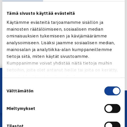
Tämä sivusto käyttää evästeitä
Käytämme evästeitä tarjoamamme sisällön ja
mainosten räätälöimiseen, sosiaalisen median
ominaisuuksien tukemiseen ja kävijämäärämme
Jaa:
analysoimiseen. Lisäksi jaamme sosiaalisen median,
mainosalan ja analytiikka-alan kumppaneillemme
tietoja siitä, miten käytät sivustoamme.
Kumppanimme voivat yhdistää näitä tietoja muihin
← Edellinen
tietoihin, joita olet antanut heille tai joita on kerätty,
Lataa OmaTennis!
kun olet käyttänyt heidän palvelujaan.
Suostumuksen
Välttämätön
valinta
Mieltymykset
Tilastot