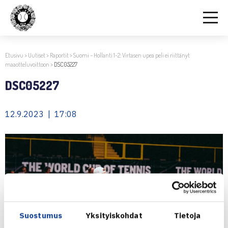
Etusivu
>
Uutiset
>
Raportit
>
Suomi – Hollanti 1-2: Virtasen upea peli ei riittänyt
maaotteluvoittoon
>
DSC05227
DSC05227
12.9.2023 | 17:08
Suostumus
Yksityiskohdat
Tietoja