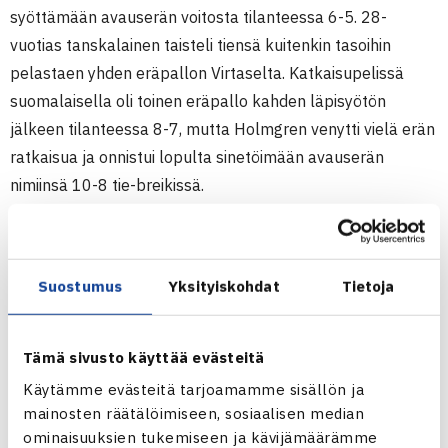
syöttämään avauserän voitosta tilanteessa 6-5. 28-
vuotias tanskalainen taisteli tiensä kuitenkin tasoihin
pelastaen yhden eräpallon Virtaselta. Katkaisupelissä
suomalaisella oli toinen eräpallo kahden läpisyötön
jälkeen tilanteessa 8-7, mutta Holmgren venytti vielä erän
ratkaisua ja onnistui lopulta sinetöimään avauserän
nimiinsä 10-8 tie-breikissä.
Toisessa erässä Holmgren otti ottelun hallintaansa ja
ratkaisi kamppailun suoraan kahdessa erässä. 84
Suostumus
Yksityiskohdat
Tietoja
minuuttia kestänyt ottelu päättyi Virtasen verkkoon
suuntautuneeseen rystylyöntiin.
Tämä sivusto käyttää evästeitä
24-vuotias Virtanen oli karsintojen 16. sijoitettu pelaaja.
Käytämme evästeitä tarjoamamme sisällön ja
Pääsarjapaikka Ranskan avointen massakentillä olisi
mainosten räätälöimiseen, sosiaalisen median
vaatinut kolme otteluvoittoa. Virtanen jäi viime vuoden
ominaisuuksien tukemiseen ja kävijämäärämme