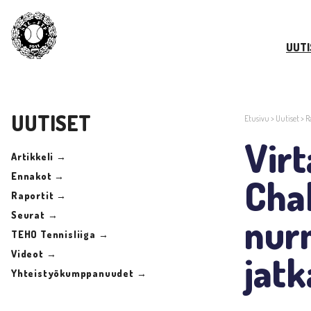
UUTI
UUTISET
Etusivu
>
Uutiset
>
R
Vir
Artikkeli →
Ennakot →
Chal
Raportit →
Seurat →
nurm
TEHO Tennisliiga →
Videot →
jatk
Yhteistyökumppanuudet →