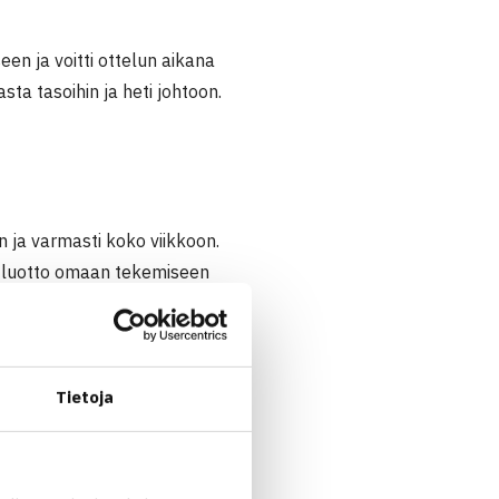
en ja voitti ottelun aikana
ta tasoihin ja heti johtoon.
n ja varmasti koko viikkoon.
ova luotto omaan tekemiseen
ana pelaajana suomalaisen
Tietoja
ussa. Sen jälkeen sain
ssä. Ei tullut kuitenkaan