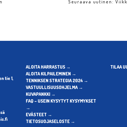
en
Seuraava uutinen: Vii
ALOITA HARRASTUS →
TILAA U
ALOITA KILPAILEMINEN →
 tie 1,
TENNIKSEN STRATEGIA 2024 →
VASTUULLISUUSOHJELMA →
KUVAPANKKI →
FAQ – USEIN KYSYTYT KYSYMYKSET
→
ssä
EVÄSTEET →
s.fi
TIETOSUOJASELOSTE →