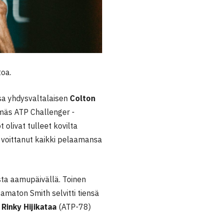
toa.
sa yhdysvaltalaisen
Colton
emäs ATP Challenger -
 olivat tulleet kovilta
n voittanut kaikki pelaamansa
asta aamupäivällä. Toinen
tamaton Smith selvitti tiensä
u
Rinky Hijikataa
(ATP-78)