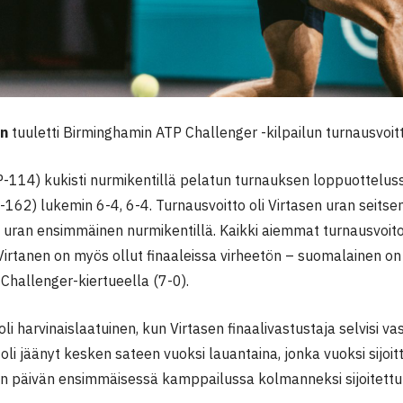
en
tuuletti Birminghamin ATP Challenger -kilpailun turnausvoit
P-114) kukisti nurmikentillä pelatun turnauksen loppuottelus
162) lukemin 6-4, 6-4. Turnausvoitto oli Virtasen uran seits
a uran ensimmäinen nurmikentillä. Kaikki aiemmat turnausvoitot
 Virtanen on myös ollut finaaleissa virheetön – suomalainen o
Challenger-kiertueella (7-0).
li harvinaislaatuinen, kun Virtasen finaalivastustaja selvisi v
 oli jäänyt kesken sateen vuoksi lauantaina, jonka vuoksi sijoit
n päivän ensimmäisessä kamppailussa kolmanneksi sijoitett