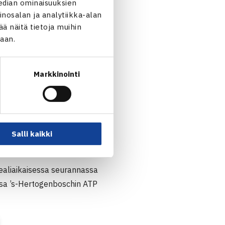
edian ominaisuuksien
viikon hyvin.”
nosalan ja analytiikka-alan
 näitä tietoja muihin
eella. Ennen Birminghamin
jaan.
Markkinointi
n ole oikein löytynyt
la onnistuu ja tästä on hyvä
us tourilla. Viikko kerrallaan
Salli kaikki
Realiaikaisessa seurannassa
issa ’s-Hertogenboschin ATP