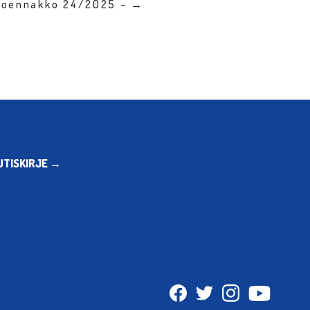
kkoennakko 24/2025 – →
UTISKIRJE →