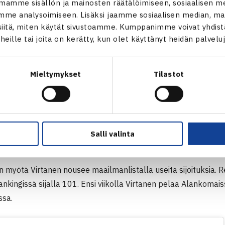
mamme sisällön ja mainosten räätälöimiseen, sosiaalisen m
eitä pelissä ja huomasi, että vastustaja on pelannut myös koko 
me analysoimiseen. Lisäksi jaamme sosiaalisen median, mai
itä, miten käytät sivustoamme. Kumppanimme voivat yhdistää
kausi on ollut vaikeampi, kun menestystä ei ole tullut kiertu
t heille tai joita on kerätty, kun olet käyttänyt heidän palvelu
Virtanen ollut yltänyt puolivälieriin kertaakaan tällä kaudella.
Mieltymykset
Tilastot
voitto on iso itselleni. On ollut joitakin hyviä viikkoja, mutta e
On tietenkin kiva, että heti ensimmäisellä viikolla nurmikaudel
an nurmikaudella matsi kerrallaan ja heti ensi viikolla täysi fok
imbledoniin täysi rähinä päälle.”
Salli valinta
NGER 125 | ISO-BRITANNIA
n myötä Virtanen nousee maailmanlistalla useita sijoituksia. 
ankingissä sijalla 101. Ensi viikolla Virtanen pelaa Alankoma
ssa.