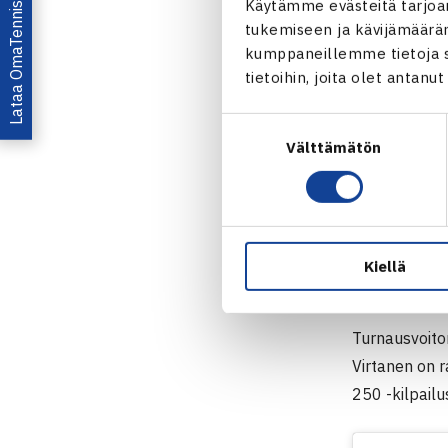
Lataa OmaTennis!
Käytämme evästeitä tarjoa
ilmaisia pist
tukemiseen ja kävijämääräm
kumppaneillemme tietoja si
Virtasen alku
tietoihin, joita olet antanu
kilpailua, ei 
Suostumuksen
Välttämätön
”Tämä turnaus
valinta
tasaisuutta. 
jatkaa. Oteta
mennään ja W
Kiellä
ATP CHALLE
Turnausvoito
Virtanen on r
250 -kilpailu