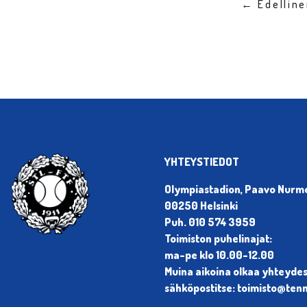
← Edellin
YHTEYSTIEDOT
Olympiastadion, Paavo Nurmen
00250 Helsinki
Puh. 010 574 3959
Toimiston puhelinajat:
ma-pe klo 10.00-12.00
Muina aikoina olkaa yhteyde
sähköpostitse: toimisto@tenni