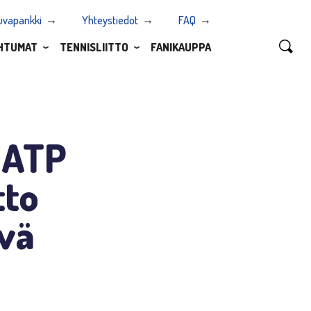
uvapankki
Yhteystiedot
FAQ
HTUMAT
TENNISLIITTO
FANIKAUPPA
 ATP
tto
yvä