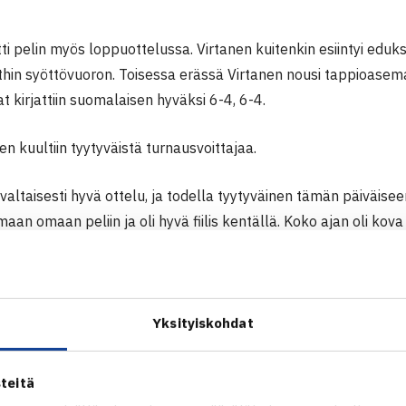
i pelin myös loppuottelussa. Virtanen kuitenkin esiintyi edukse
hin syöttövuoron. Toisessa erässä Virtanen nousi tappioasemas
kirjattiin suomalaisen hyväksi 6-4, 6-4.
en kuultiin tyytyväistä turnausvoittajaa.
valtaisesti hyvä ottelu, ja todella tyytyväinen tämän päiväisee
maan omaan peliin ja oli hyvä fiilis kentällä. Koko ajan oli k
armasti avain menestykseen.”
ui myös yhdysvaltalaista vastustajaa, joka oli sijoittamattom
yt loppuotteluun.
Yksityiskohdat
yvä peli, vaikka yksi lipsahdus tuli vastustajalle tokan erän al
teitä
on ja onnistuin laittamaan vastustajan tiukille omissa syötöi