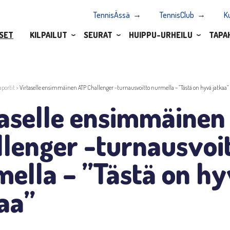
TennisÄssä
TennisClub
K
SET
KILPAILUT
SEURAT
HUIPPU-URHEILU
TAPA
aportit
>
Virtaselle ensimmäinen ATP Challenger -turnausvoitto nurmella – ”Tästä on hyvä jatkaa”
taselle ensimmäinen
lenger -turnausvoi
ella – ”Tästä on h
aa”