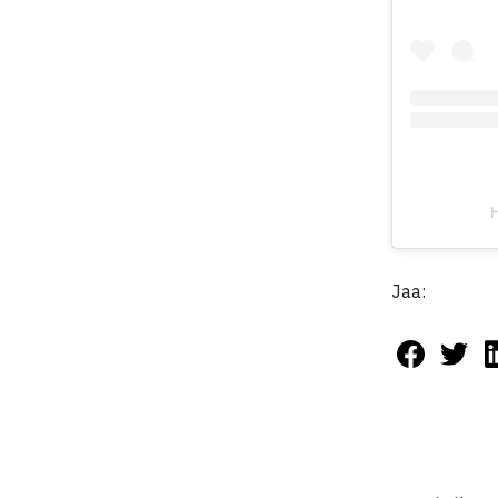
H
Jaa: