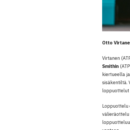
Otto Virtan
Virtanen (AT
Smithin
(ATP-
kiertueella j
sisäkentiltä.
loppuottelut 
Loppuottelu o
välieräottelu
loppuotteluu