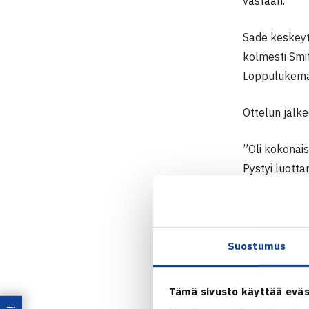
vastaan.
Sade keskeytt
kolmesti Smit
Loppulukemat 
Ottelun jälke
”Oli kokonais
Pystyi luotta
niin se oli v
Virtanen keh
tapaan edenn
Suostumus
”Tänään oli h
Tämä sivusto käyttää eväs
muutaman murr