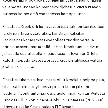
kokeneempi Krook, joka oli nujertanut lauantain omassa
välieräottelussaan kolmanneksi sijoitetun
Viivi Virtasen
tiukassa kolme erää vaatineessa kamppailussa.
Finaalissa Krook otti heti avauserässä tahtipuikon itselleen
ja iski näyttäviä palautuksia kenttään. Kaksikon
keskinäiset kohtaamiset ovat olleet vuosien varrella
erittäin tasaisia, mutta tällä kertaa Krook tuntui olevan
jokaisella osa-alueella kilpasiskoaan etevämpi. Ottelu
käteltiin lopulta toisessa erässä Krookin juhliessa voittoa
eräluvuin 6-3, 6-4.
Finaali ei lukemista huolimatta ollut Krookille helppo pala,
sillä sisätiloihin siirryttäessä pienen tauon jälkeen,
jouduttiin lyöntituntumaa etsiä uudemman kerran. Voitosta
Krook sai villin kortin heinä-elokuun vaihteessa (28.7.-3.8)
järjestettävään Savitaipaleen ITF-kisaan.