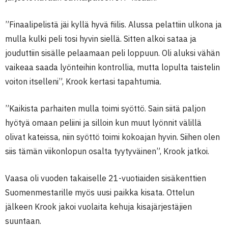
”Finaalipelistä jäi kyllä hyvä fiilis. Alussa pelattiin ulkona ja
mulla kulki peli tosi hyvin siellä. Sitten alkoi sataa ja
jouduttiin sisälle pelaamaan peli loppuun. Oli aluksi vähän
vaikeaa saada lyönteihin kontrollia, mutta lopulta taistelin
voiton itselleni”, Krook kertasi tapahtumia.
”Kaikista parhaiten mulla toimi syöttö. Sain siitä paljon
hyötyä omaan peliini ja silloin kun muut lyönnit välillä
olivat kateissa, niin syöttö toimi kokoajan hyvin. Siihen olen
siis tämän viikonlopun osalta tyytyväinen”, Krook jatkoi.
Vaasa oli vuoden takaiselle 21-vuotiaiden sisäkenttien
Suomenmestarille myös uusi paikka kisata. Ottelun
jälkeen Krook jakoi vuolaita kehuja kisajärjestäjien
suuntaan.