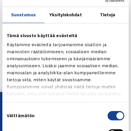
Suostumus
Yksityiskohdat
Tietoja
Tämä sivusto käyttää evästeitä
Käytämme evästeitä tarjoamamme sisällön ja
Khloe Kärkkäinen antoi finaalissa
mainosten räätälöimiseen, sosiaalisen median
kunniakkaan vastuksen
ominaisuuksien tukemiseen ja kävijämäärämme
analysoimiseen. Lisäksi jaamme sosiaalisen median,
Löfmanin ote piti loppuun asti
mainosalan ja analytiikka-alan kumppaneillemme
tietoja siitä, miten käytät sivustoamme.
Miesten finaaliin lähdettiin niin ikään mielenkiintoisista
Kumppanimme voivat yhdistää näitä tietoja muihin
asetelmista. Ensiesiintymisensä kuluvalla FT-kaudella
tietoihin, joita olet antanut heille tai joita on kerätty,
tehnyt Löfman ehti murjoa lauantaina vastustajia sivuun
Lataa OmaTennis!
kun olet käyttänyt heidän palvelujaan.
päättäväisellä pelaamisellaan ja ansaitsi lopulta
Suostumuksen
pääsynsä finaaliin. Helsinkiläisen sitkeyden sai tuta muiden
Välttämätön
valinta
muassa niin kakkossijoitettu
Oskari Eerola
(LVS) kuin
myös välierissä neljänneksi sijoitettu
Otso Martikainen