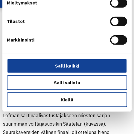
Mieltymykset
(HVS-Tennis).
Tilastot
Markkinointi
Salli kaikki
Salli valinta
Kiellä
Löfman sai finaalivastustajakseen miesten sarjan
suurimman voittajasuosikin Säätelän (kuvassa).
Seurakavereiden välinen finaali oli otteluna hieno