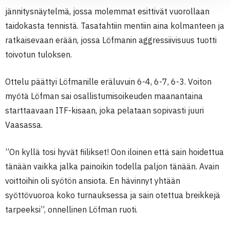
jännitysnäytelmä, jossa molemmat esittivät vuorollaan
taidokasta tennistä. Tasatahtiin mentiin aina kolmanteen ja
ratkaisevaan erään, jossa Löfmanin aggressiivisuus tuotti
toivotun tuloksen.
Ottelu päättyi Löfmanille eräluvuin 6-4, 6-7, 6-3. Voiton
myötä Löfman sai osallistumisoikeuden maanantaina
starttaavaan ITF-kisaan, joka pelataan sopivasti juuri
Vaasassa.
”On kyllä tosi hyvät fiilikset! Oon iloinen että sain hoidettua
tänään vaikka jalka painoikin todella paljon tänään. Avain
voittoihin oli syötön ansiota. En hävinnyt yhtään
syöttövuoroa koko turnauksessa ja sain otettua breikkejä
tarpeeksi”, onnellinen Löfman ruoti.