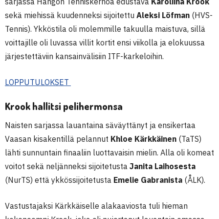
sarjassa Hangon Tenniskerhoa edustava
Karoliina Krook
sekä miehissä kuudenneksi sijoitettu
Aleksi Löfman
(HVS-
Tennis). Ykköstila oli molemmille takuulla maistuva, sillä
voittajille oli luvassa villit kortit ensi viikolla ja elokuussa
järjestettäviin kansainvälisiin ITF-karkeloihin.
LOPPUTULOKSET
Krook hallitsi pelihermonsa
Naisten sarjassa lauantaina säväyttänyt ja ensikertaa
Vaasan kisakentillä pelannut
Khloe Kärkkäinen
(TaTS)
lähti sunnuntain finaaliin luottavaisin mielin. Alla oli komeat
voitot sekä neljänneksi sijoitetusta
Janita Laihosesta
(NurTS) että ykkössijoitetusta
Emelie Gabranista
(ÅLK).
Vastustajaksi Kärkkäiselle alakaaviosta tuli hieman