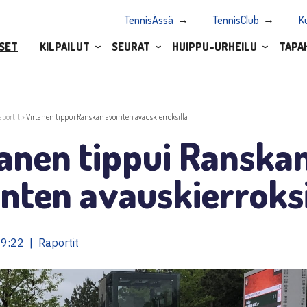
TennisÄssä
TennisClub
K
SET
KILPAILUT
SEURAT
HUIPPU-URHEILU
TAPA
aportit
>
Virtanen tippui Ranskan avointen avauskierroksilla
tanen tippui Ranska
nten avauskierroksi
9:22 | Raportit