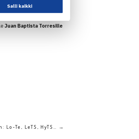
Salli kaikki
 ja britti
Harry Wendelken
lle
Juan Baptista Torresille
n: Lo-Te, LeTS, HyTS… →