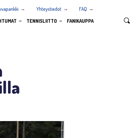
uvapankki
Yhteystiedot
FAQ
HTUMAT
TENNISLIITTO
FANIKAUPPA
n
lla