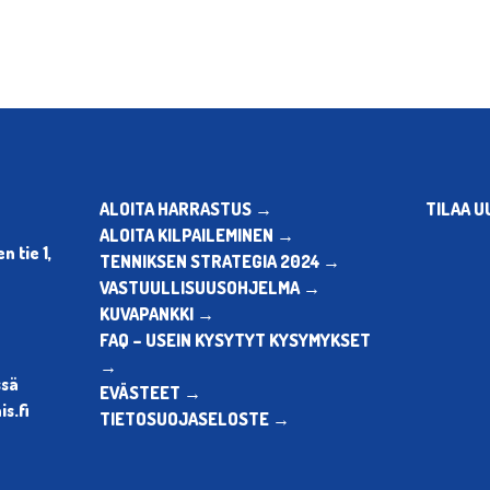
ALOITA HARRASTUS →
TILAA U
ALOITA KILPAILEMINEN →
 tie 1,
TENNIKSEN STRATEGIA 2024 →
VASTUULLISUUSOHJELMA →
KUVAPANKKI →
FAQ – USEIN KYSYTYT KYSYMYKSET
→
ssä
EVÄSTEET →
s.fi
TIETOSUOJASELOSTE →