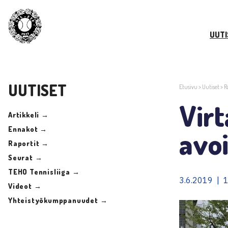
UUTI
UUTISET
Etusivu
>
Uutiset
>
R
Vir
Artikkeli →
Ennakot →
avoi
Raportit →
Seurat →
TEHO Tennisliiga →
3.6.2019 | 1
Videot →
Yhteistyökumppanuudet →