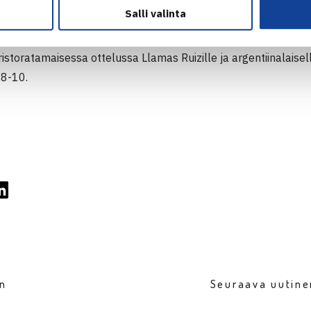
Salli valinta
li myös päättämässä suomalaisen nelinpeliturnausta. Virtanen
ristoratamaisessa ottelussa Llamas Ruizille ja argentiinalaise
 8-10.
en
Seuraava uutine