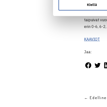
3-6.
Kiellä
Llamas Ruiz o
taipuivat vuo
erin 0-6, 6-2,
KAAVIOT
Jaa:
← Edellin