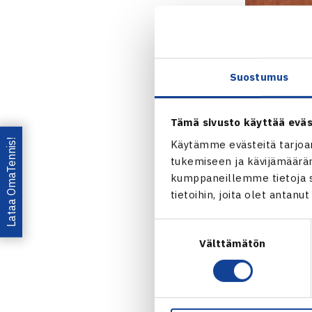
Otto Virtan
Suostumus
maanantaina
Yhdeksänneksi
Tämä sivusto käyttää eväs
Llamas Ruizi
Lataa OmaTennis!
Käytämme evästeitä tarjoa
arvostetun Or
tukemiseen ja kävijämääräm
kumppaneillemme tietoja si
sarjan.
tietoihin, joita olet antanu
Virtanen aloi
Suostumuksen
erä tulikin k
Välttämätön
valinta
Virtanen sort
Kolmanteen er
varmuus ja va