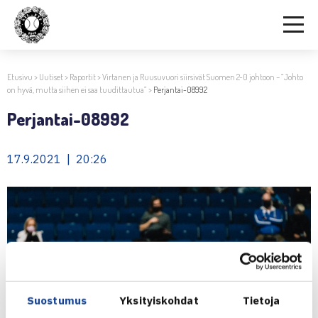
Etusivu
>
Uutiset
>
Raportit
>
Virtanen ja Ruusuvuori siirsivät Suomen 2-0 johtoon – ”Johto
on hyvä, mutta siihen ei saa tuudittautua”
>
Perjantai-08992
Perjantai-08992
17.9.2021 | 20:26
Suostumus
Yksityiskohdat
Tietoja