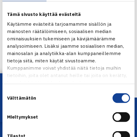
Tämä sivusto käyttää evästeitä
Käytämme evästeitä tarjoamamme sisällön ja
mainosten räätälöimiseen, sosiaalisen median
ominaisuuksien tukemiseen ja kävijämäärämme
Jaa:
analysoimiseen. Lisäksi jaamme sosiaalisen median,
mainosalan ja analytiikka-alan kumppaneillemme
tietoja siitä, miten käytät sivustoamme.
Kumppanimme voivat yhdistää näitä tietoja muihin
← Edellinen
tietoihin, joita olet antanut heille tai joita on kerätty,
Lataa OmaTennis!
kun olet käyttänyt heidän palvelujaan.
Suostumuksen
Välttämätön
valinta
Mieltymykset
Tilastot