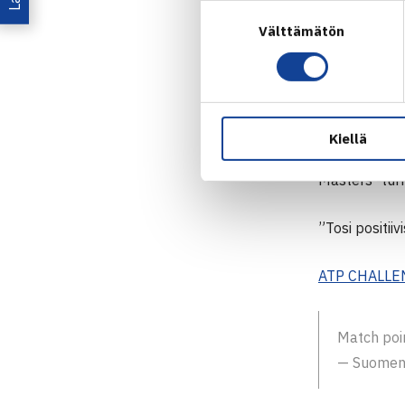
se, että tänä
Suostumuksen
Välttämätön
valinta
Haastajatason
asemansa maa
osuneet erino
Kiellä
Seuraavaksi 
Masters -tur
”Tosi positii
ATP CHALLEN
Match poi
— Suomen T