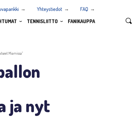
uvapankki
Yhteystiedot
FAQ
HTUMAT
TENNISLIITTO
FANIKAUPPA
katseet Miamissa”
pallon
a ja nyt