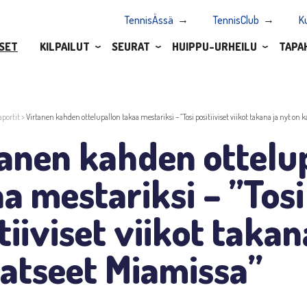
TennisÄssä
TennisClub
K
SET
KILPAILUT
SEURAT
HUIPPU-URHEILU
TAPA
aportit
>
Virtanen kahden ottelupallon takaa mestariksi – ”Tosi positiiviset viikot takana ja nyt on 
tanen kahden ottelu
a mestariksi – ”Tosi
tiiviset viikot takan
atseet Miamissa”