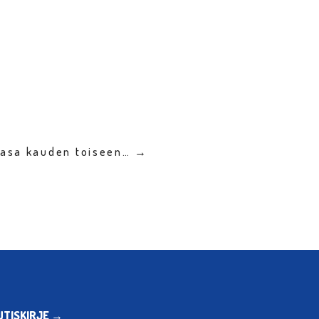
Vasa kauden toiseen… →
UTISKIRJE →