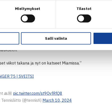
än voitin vaikeuksien jälkeen on iso juttu”, kommentoi Virtanen
Mieltymykset
Tilastot
 kisavoitto on Virtasen uran viides. Puolustettuaan kisavoitto
ilmanlistalla, kun hänen livesijoituksensa on 127. Viimeiset
maisesti Virtasella, sillä tuloksena on kaksi turnausvoittoa ja
Salli valinta
Virtanen hakee paikkaa isommista ympyröistä, kun hän matk
naukseen.
viset viikot takana ja nyt on katseet Miamissa.”
GER 75 | SVEITSI
nt 🙏🏼
pic.twitter.com/st9OyfRfQ8
ennisliitto (@tennisfi)
March 10, 2024