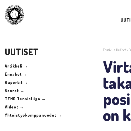
UUTI
UUTISET
Etusivu
>
Uutiset
>
R
Vir
Artikkeli →
Ennakot →
taka
Raportit →
Seurat →
posi
TEHO Tennisliiga →
Videot →
on k
Yhteistyökumppanuudet →