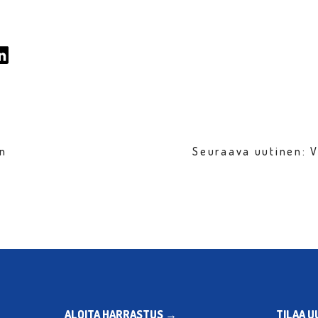
en
Seuraava uutinen: 
ALOITA HARRASTUS →
TILAA U