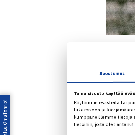
Otto Virtan
Virtanen (AT
suomalainen o
Suostumus
saaneet Virta
7(4), 6-4, 7-
Tämä sivusto käyttää eväs
Lataa OmaTennis!
Käytämme evästeitä tarjoa
”Finaali oli 
tukemiseen ja kävijämääräm
terävimmillää
kumppaneillemme tietoja si
pitää tehdä ja
tietoihin, joita olet antanu
kämmeneltä. V