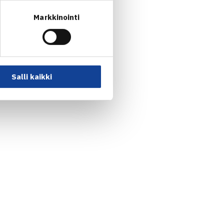
.
Markkinointi
nsa säilyttää Virtanen
 kolme turnausta ovat
 välieräpaikka.
Salli kaikki
ustaa Miamiin karsimaan ATP