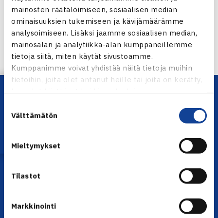
mainosten räätälöimiseen, sosiaalisen median
ominaisuuksien tukemiseen ja kävijämäärämme
analysoimiseen. Lisäksi jaamme sosiaalisen median,
← Edellinen
mainosalan ja analytiikka-alan kumppaneillemme
tietoja siitä, miten käytät sivustoamme.
Kumppanimme voivat yhdistää näitä tietoja muihin
tietoihin, joita olet antanut heille tai joita on kerätty,
Lataa OmaTennis!
kun olet käyttänyt heidän palvelujaan.
Suostumuksen
Välttämätön
valinta
Mieltymykset
YHTEYSTIEDOT
Tilastot
Olympiastadion, Paavo Nurmen tie 1, 00250 Helsinki
Puh. 010 574 3959
Toimiston puhelinajat:
Markkinointi
ma-pe klo 10.00-12.00