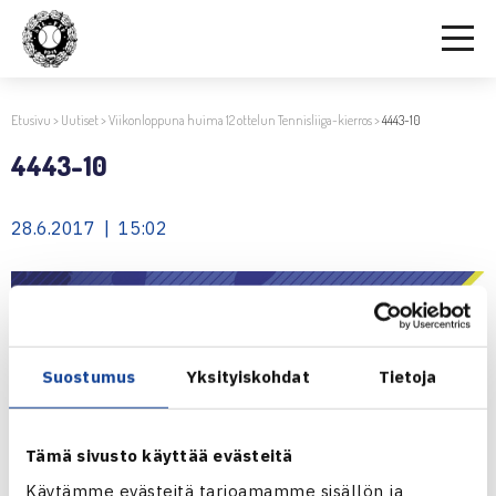
Etusivu
>
Uutiset
>
Viikonloppuna huima 12 ottelun Tennisliiga-kierros
>
4443-10
4443-10
28.6.2017 | 15:02
Suostumus
Yksityiskohdat
Tietoja
Tämä sivusto käyttää evästeitä
Jaa:
Käytämme evästeitä tarjoamamme sisällön ja