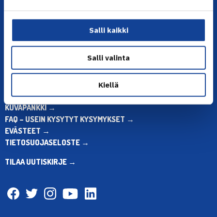
Muina aikoina olkaa yhteydessä
sähköpostitse: toimisto@tennis.fi
Salli kaikki
KAIKKI YHTEYSTIEDOT →
Salli valinta
ALOITA HARRASTUS →
ALOITA KILPAILEMINEN →
TENNIKSEN STRATEGIA 2024 →
Kiellä
VASTUULLISUUSOHJELMA →
KUVAPANKKI →
FAQ – USEIN KYSYTYT KYSYMYKSET →
EVÄSTEET →
TIETOSUOJASELOSTE →
TILAA UUTISKIRJE →