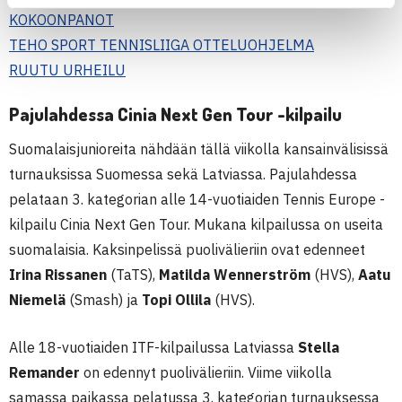
KOKOONPANOT
TEHO SPORT TENNISLIIGA OTTELUOHJELMA
RUUTU URHEILU
Pajulahdessa Cinia Next Gen Tour -kilpailu
Suomalaisjunioreita nähdään tällä viikolla kansainvälisissä
turnauksissa Suomessa sekä Latviassa. Pajulahdessa
pelataan 3. kategorian alle 14-vuotiaiden Tennis Europe -
kilpailu Cinia Next Gen Tour. Mukana kilpailussa on useita
suomalaisia. Kaksinpelissä puolivälieriin ovat edenneet
Irina Rissanen
(TaTS),
Matilda Wennerström
(HVS),
Aatu
Niemelä
(Smash) ja
Topi Ollila
(HVS).
Alle 18-vuotiaiden ITF-kilpailussa Latviassa
Stella
Remander
on edennyt puolivälieriin. Viime viikolla
samassa paikassa pelatussa 3. kategorian turnauksessa