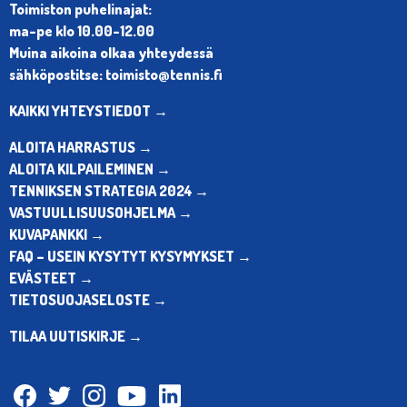
Toimiston puhelinajat:
ma-pe klo 10.00-12.00
Muina aikoina olkaa yhteydessä
sähköpostitse: toimisto@tennis.fi
KAIKKI YHTEYSTIEDOT →
ALOITA HARRASTUS →
ALOITA KILPAILEMINEN →
TENNIKSEN STRATEGIA 2024 →
VASTUULLISUUSOHJELMA →
KUVAPANKKI →
FAQ – USEIN KYSYTYT KYSYMYKSET →
EVÄSTEET →
TIETOSUOJASELOSTE →
TILAA UUTISKIRJE →