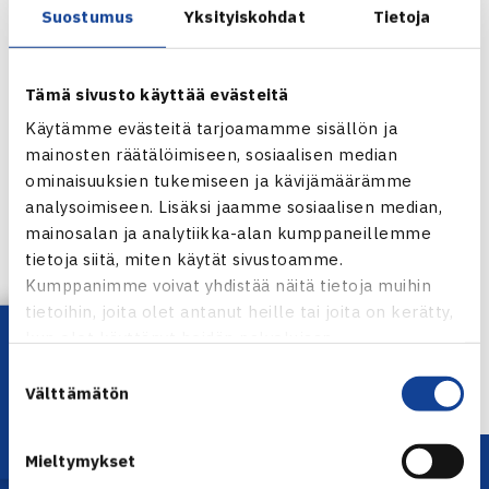
Suostumus
Yksityiskohdat
Tietoja
Tämä sivusto käyttää evästeitä
Käytämme evästeitä tarjoamamme sisällön ja
mainosten räätälöimiseen, sosiaalisen median
ominaisuuksien tukemiseen ja kävijämäärämme
analysoimiseen. Lisäksi jaamme sosiaalisen median,
mainosalan ja analytiikka-alan kumppaneillemme
Jaa:
tietoja siitä, miten käytät sivustoamme.
Kumppanimme voivat yhdistää näitä tietoja muihin
tietoihin, joita olet antanut heille tai joita on kerätty,
Lataa OmaTennis!
kun olet käyttänyt heidän palvelujaan.
← Edellinen
Suostumuksen
Välttämätön
valinta
Mieltymykset