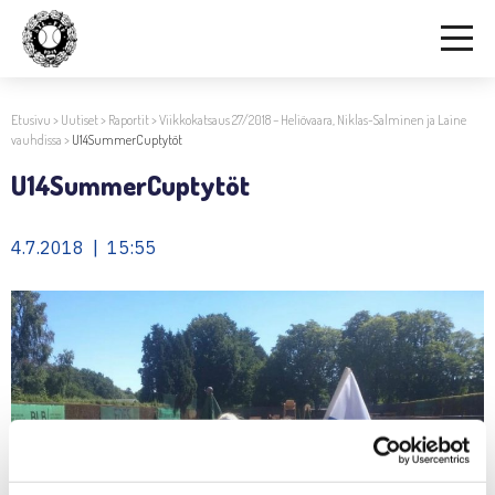
Etusivu
>
Uutiset
>
Raportit
>
Viikkokatsaus 27/2018 – Heliövaara, Niklas-Salminen ja Laine
vauhdissa
>
U14SummerCuptytöt
U14SummerCuptytöt
4.7.2018 | 15:55