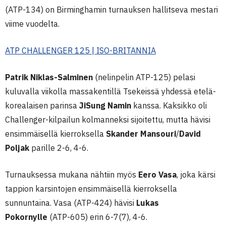
(ATP-134) on Birminghamin turnauksen hallitseva mestari
viime vuodelta.
ATP CHALLENGER 125 | ISO-BRITANNIA
Patrik Niklas-Salminen
(nelinpelin ATP-125) pelasi
kuluvalla viikolla massakentillä Tsekeissä yhdessä etelä-
korealaisen parinsa
JiSung Namin
kanssa. Kaksikko oli
Challenger-kilpailun kolmanneksi sijoitettu, mutta hävisi
ensimmäisellä kierroksella
Skander Mansouri
/
David
Poljak
parille 2-6, 4-6.
Turnauksessa mukana nähtiin myös
Eero Vasa
, joka kärsi
tappion karsintojen ensimmäisellä kierroksella
sunnuntaina. Vasa (ATP-424) hävisi
Lukas
Pokornylle
(ATP-605) erin 6-7(7), 4-6.