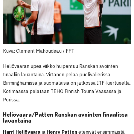
Kuva: Clement Mahoudeau / FFT
Heliövaaran upea viikko huipentuu Ranskan avointen
finaaliin lauantaina. Virtanen pelaa puolivälierissä
Birminghamissa ja suomalaisia on jatkossa ITF-kiertueella.
Kotimaassa pelataan TEHO Finnish Touria Vaasassa ja
Porissa.
Heliövaara/Patten Ranskan avointen finaalissa
lauantaina
Harri Heliövaara
ja
Henry Patten
etenivät ensimmäistä