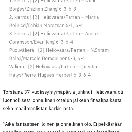
1. kierros | [2] Heliövaara/Patten – Nuno
Borges/Zhizhen Zhang 6-3, 6-3
2. kierros | [2] Heliövaara/Patten – Mattia
Bellucci/Fabian Marozsan 6-1, 6-4
3. kierros | [2] Heliövaara/Patten – Andre
Goransson/Evan King 6-3, 6-4
Puolivälierä | [2] Heliövaara/Patten – N.Sriram
Balaji/Marcelo Demonliner 6-3, 6-4
Välierä | [2] Heliövaara/Patten – Quentin
Halys/Pierre-Hugues Herbert 6-3, 6-4
Torstaina 37-vuotissyntymäpäiviä juhlinut Heliövaara oli
luonnollisesti onnellinen ottelun jälkeen finaalipaikasta
sekä maailmanlistan kärkisijasta.
”Aika fantastisen iloinen ja onnellinen olo. Ei pelkästään