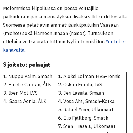
Molemmissa kilpailuissa on jaossa voittajille
palkintorahojen ja menestyksen lisäksi villit kortit kesällä
Suomessa pelattaviin ammattilaiskilpailuihin Vaasaan
(miehet) sekä Hämeenlinnaan (naiset). Turnauksen
otteluita voit seurata tuttuun tyyliin Tennisliiton
YouTube-
kanavalta.
Sijoitetut pelaajat
1. Nuppu Palm, Smash
1. Aleksi Löfman, HVS-Tennis
2. Emelie Gabran, ÅLK
2. Oskari Eerola, LVS
3. Iben Mol, LVS
3. Jeri Lassila, Smash
4. Saara Aerila, ÅLK
4. Vesa Ahti, Smash-Kotka
5. Rafael Ymer, Ulkomaat
6. Elis Fjällberg, Smash
7. Sten Hiiesalu, Ulkomaat