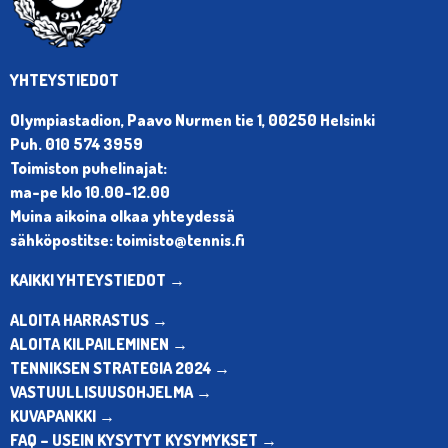
YHTEYSTIEDOT
Olympiastadion, Paavo Nurmen tie 1, 00250 Helsinki
Puh. 010 574 3959
Toimiston puhelinajat:
ma-pe klo 10.00-12.00
Muina aikoina olkaa yhteydessä
sähköpostitse: toimisto@tennis.fi
KAIKKI YHTEYSTIEDOT →
ALOITA HARRASTUS →
ALOITA KILPAILEMINEN →
TENNIKSEN STRATEGIA 2024 →
VASTUULLISUUSOHJELMA →
KUVAPANKKI →
FAQ – USEIN KYSYTYT KYSYMYKSET →