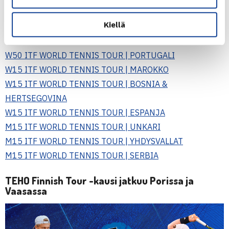
Paldanius
(ATP-1294) hävisi avauskierroksella Unkarissa
Kiellä
ja
Peetu Pohjola
(ATP-1406) Serbiassa.
W50 ITF WORLD TENNIS TOUR | PORTUGALI
W15 ITF WORLD TENNIS TOUR | MAROKKO
W15 ITF WORLD TENNIS TOUR | BOSNIA &
HERTSEGOVINA
W15 ITF WORLD TENNIS TOUR | ESPANJA
M15 ITF WORLD TENNIS TOUR | UNKARI
M15 ITF WORLD TENNIS TOUR | YHDYSVALLAT
M15 ITF WORLD TENNIS TOUR | SERBIA
TEHO Finnish Tour -kausi jatkuu Porissa ja
Vaasassa