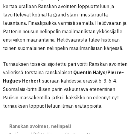
kertaa urallaan Ranskan avointen loppuotteluun ja
tavoittelevat kolmatta grand slam -mestaruutta
lauantaina. Finaalipaikka varmisti samalla Heliövaaran ja
Pattenin nousun nelinpelin maailmanlistan ykkössijalle
ensi viikon maanantaina. Heliövaarasta tulee historian
toinen suomalainen nelinpelin maailmanlistan kärjessä.
Turnauksen toiseksi sijoitettu pari voitti Ranskan avointen
välierissä torstaina ranskalaiset
Quentin Halys
/
Pierre-
Hugues Herbert
suoraan kahdessa erässä 6-3, 6-4.
Suomalais-brittiläisen parin vakuuttava eteneminen
Pariisin massakentillä jatkui; kaksikko on edennyt nyt
turnauksen loppuotteluun ilman erätappioita.
Ranskan avoimet, nelinpeli