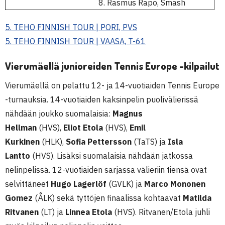
8. Rasmus Rapo, Smash
5. TEHO FINNISH TOUR | PORI, PVS
5. TEHO FINNISH TOUR | VAASA, T-61
Vierumäellä junioreiden Tennis Europe -kilpailut
Vierumäellä on pelattu 12- ja 14-vuotiaiden Tennis Europe
-turnauksia. 14-vuotiaiden kaksinpelin puolivälierissä
nähdään joukko suomalaisia:
Magnus
Hellman
(HVS),
Eliot Etola
(HVS),
Emil
Kurkinen
(HLK),
Sofia Pettersson
(TaTS) ja
Isla
Lantto
(HVS). Lisäksi suomalaisia nähdään jatkossa
nelinpelissä. 12-vuotiaiden sarjassa välieriin tiensä ovat
selvittäneet
Hugo Lagerlöf
(GVLK) ja
Marco Mononen
Gomez
(ÅLK) sekä tyttöjen finaalissa kohtaavat
Matilda
Ritvanen
(LT) ja
Linnea Etola
(HVS). Ritvanen/Etola juhli