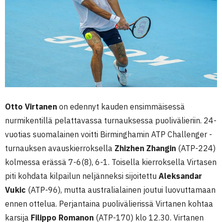
Otto Virtanen
on edennyt kauden ensimmäisessä
nurmikentillä pelattavassa turnauksessa puolivälieriin. 24-
vuotias suomalainen voitti Birminghamin ATP Challenger -
turnauksen avauskierroksella
Zhizhen Zhangin
(ATP-224)
kolmessa erässä 7-6(8), 6-1. Toisella kierroksella Virtasen
piti kohdata kilpailun neljänneksi sijoitettu
Aleksandar
Vukic
(ATP-96), mutta australialainen joutui luovuttamaan
ennen ottelua. Perjantaina puolivälierissä Virtanen kohtaa
karsija
Filippo Romanon
(ATP-170) klo 12.30. Virtanen