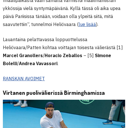
finaalipaikasta vaan samalla varmistui maailmanlistan
ykkössija vielä syntymäpäivänä. Kyllä tässä oli aika upea
päivä Pariisissa tänään, voidaan olla ylpeitä siitä, mitä
saavutettiin”, tunnelmoi Heliövaara (
lue lisää
).
Lauantaina pelattavassa loppuottelussa
Heliövaara/Patten kohtaa voittajan toisesta välierästä [1]
Marcel Granollers
/
Horacio Zeballos
– [5]
Simone
Bolelli
/
Andrea Vavassori
.
RANSKAN AVOIMET
Virtanen puolivälierissä Birminghamissa