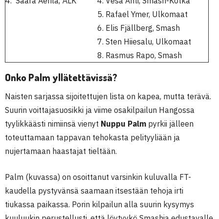
4. Saara Aerila, ÅLK
4. Vesa Ahti, Smash-Kotka
5. Rafael Ymer, Ulkomaat
6. Elis Fjällberg, Smash
7. Sten Hiiesalu, Ulkomaat
8. Rasmus Rapo, Smash
Onko Palm yllätettävissä?
Naisten sarjassa sijoitettujen lista on kapea, mutta terävä.
Suurin voittajasuosikki ja viime osakilpailun Hangossa
tyylikkäästi nimiinsä vienyt
Nuppu Palm
pyrkii jälleen
toteuttamaan tappavan tehokasta pelityyliään ja
nujertamaan haastajat tieltään.
Palm (kuvassa) on osoittanut varsinkin kuluvalla FT-
kaudella pystyvänsä saamaan itsestään tehoja irti
tiukassa paikassa. Porin kilpailun alla suurin kysymys
kuuluukin perustellusti, että löytyykö Smashia edustavalle