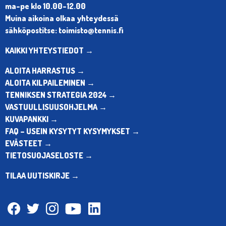
ma-pe klo 10.00-12.00
Muina aikoina olkaa yhteydessä
sähköpostitse: toimisto@tennis.fi
KAIKKI YHTEYSTIEDOT →
ALOITA HARRASTUS →
ALOITA KILPAILEMINEN →
TENNIKSEN STRATEGIA 2024 →
VASTUULLISUUSOHJELMA →
KUVAPANKKI →
FAQ – USEIN KYSYTYT KYSYMYKSET →
EVÄSTEET →
TIETOSUOJASELOSTE →
TILAA UUTISKIRJE →