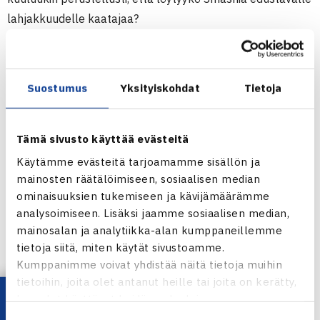
lahjakkuudelle kaatajaa?
Suostumus
Yksityiskohdat
Tietoja
Tämä sivusto käyttää evästeitä
Käytämme evästeitä tarjoamamme sisällön ja
mainosten räätälöimiseen, sosiaalisen median
ominaisuuksien tukemiseen ja kävijämäärämme
analysoimiseen. Lisäksi jaamme sosiaalisen median,
mainosalan ja analytiikka-alan kumppaneillemme
tietoja siitä, miten käytät sivustoamme.
Kumppanimme voivat yhdistää näitä tietoja muihin
Naisissa kolmanneksi sijoitettu
Iben Mol
juhli viime
tietoihin, joita olet antanut heille tai joita on kerätty,
kaudella ensimmäistä aikuisten osakilpailuvoittoa
kun olet käyttänyt heidän palvelujaan.
kaksinpelissä. Lisäksi häneltä löytyy useampi