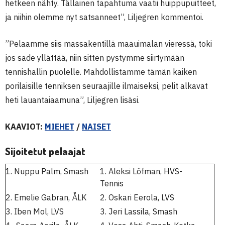
hetkeen nähty. Tällainen tapahtuma vaatii huippupuitteet,
ja niihin olemme nyt satsanneet”, Liljegren kommentoi.
”Pelaamme siis massakentillä maauimalan vieressä, toki
jos sade yllättää, niin sitten pystymme siirtymään
tennishallin puolelle. Mahdollistamme tämän kaiken
porilaisille tenniksen seuraajille ilmaiseksi, pelit alkavat
heti lauantaiaamuna”, Liljegren lisäsi.
KAAVIOT:
MIEHET
/
NAISET
Sijoitetut pelaajat
1. Nuppu Palm, Smash
1. Aleksi Löfman, HVS-
Tennis
2. Emelie Gabran, ÅLK
2. Oskari Eerola, LVS
3. Iben Mol, LVS
3. Jeri Lassila, Smash