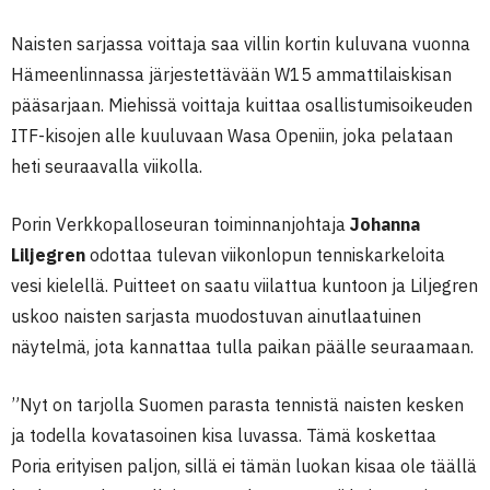
Naisten sarjassa voittaja saa villin kortin kuluvana vuonna
Hämeenlinnassa järjestettävään W15 ammattilaiskisan
pääsarjaan. Miehissä voittaja kuittaa osallistumisoikeuden
ITF-kisojen alle kuuluvaan Wasa Openiin, joka pelataan
heti seuraavalla viikolla.
Porin Verkkopalloseuran toiminnanjohtaja
Johanna
Liljegren
odottaa tulevan viikonlopun tenniskarkeloita
vesi kielellä. Puitteet on saatu viilattua kuntoon ja Liljegren
uskoo naisten sarjasta muodostuvan ainutlaatuinen
näytelmä, jota kannattaa tulla paikan päälle seuraamaan.
”Nyt on tarjolla Suomen parasta tennistä naisten kesken
ja todella kovatasoinen kisa luvassa. Tämä koskettaa
Poria erityisen paljon, sillä ei tämän luokan kisaa ole täällä