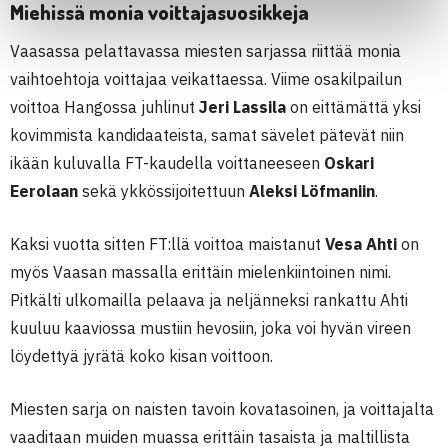
Miehissä monia voittajasuosikkeja
Vaasassa pelattavassa miesten sarjassa riittää monia
vaihtoehtoja voittajaa veikattaessa. Viime osakilpailun
voittoa Hangossa juhlinut
Jeri Lassila
on eittämättä yksi
kovimmista kandidaateista, samat sävelet pätevät niin
ikään kuluvalla FT-kaudella voittaneeseen
Oskari
Eerolaan
sekä ykkössijoitettuun
Aleksi Löfmaniin
.
Kaksi vuotta sitten FT:llä voittoa maistanut
Vesa Ahti
on
myös Vaasan massalla erittäin mielenkiintoinen nimi.
Pitkälti ulkomailla pelaava ja neljänneksi rankattu Ahti
kuuluu kaaviossa mustiin hevosiin, joka voi hyvän vireen
löydettyä jyrätä koko kisan voittoon.
Miesten sarja on naisten tavoin kovatasoinen, ja voittajalta
vaaditaan muiden muassa erittäin tasaista ja maltillista