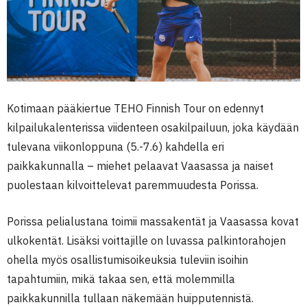
Kotimaan pääkiertue TEHO Finnish Tour on edennyt
kilpailukalenterissa viidenteen osakilpailuun, joka käydään
tulevana viikonloppuna (5.-7.6) kahdella eri
paikkakunnalla – miehet pelaavat Vaasassa ja naiset
puolestaan kilvoittelevat paremmuudesta Porissa.
Porissa pelialustana toimii massakentät ja Vaasassa kovat
ulkokentät. Lisäksi voittajille on luvassa palkintorahojen
ohella myös osallistumisoikeuksia tuleviin isoihin
tapahtumiin, mikä takaa sen, että molemmilla
paikkakunnilla tullaan näkemään huipputennistä.