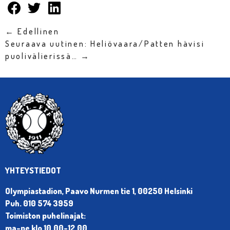
← Edellinen
Seuraava uutinen: Heliövaara/Patten hävisi
puolivälierissä… →
YHTEYSTIEDOT
Olympiastadion, Paavo Nurmen tie 1, 00250 Helsinki
Puh. 010 574 3959
Toimiston puhelinajat:
ma-pe klo 10.00-12.00