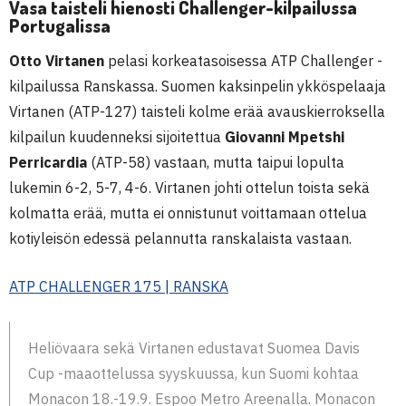
Vasa taisteli hienosti Challenger-kilpailussa
Portugalissa
Otto Virtanen
pelasi korkeatasoisessa ATP Challenger -
kilpailussa Ranskassa. Suomen kaksinpelin ykköspelaaja
Virtanen (ATP-127) taisteli kolme erää avauskierroksella
kilpailun kuudenneksi sijoitettua
Giovanni Mpetshi
Perricardia
(ATP-58) vastaan, mutta taipui lopulta
lukemin 6-2, 5-7, 4-6. Virtanen johti ottelun toista sekä
kolmatta erää, mutta ei onnistunut voittamaan ottelua
kotiyleisön edessä pelannutta ranskalaista vastaan.
ATP CHALLENGER 175 | RANSKA
Heliövaara sekä Virtanen edustavat Suomea Davis
Cup -maaottelussa syyskuussa, kun Suomi kohtaa
Monacon 18.-19.9. Espoo Metro Areenalla. Monacon