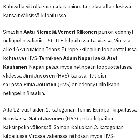
Kuluvalla viikolla suomalaisjunioreita pelaa alla olevissa
kansainvälisissä kilpailuissa.
Smashin
Aatu
Niemelä
/
Verneri Riikonen
pari on edennyt
nelinpelin välieriin J60 ITF-kilpailussa Latviassa. Virossa
alle 16-vuotiaiden Tennis Europe -kilpailun loppuottelussa
kohtaavat HVS-Tenniksen
Adam Napari
sekä
Arvi
Kauhanen
. Napari pelaa myös nelinpelin loppuottelussa
yhdessä
Jimi Juvosen
(HVS) kanssa. Tyttöjen
sarjassa
Pihla Jouhten
(HVS) on edennyt niin ikään
nelinpelin finaaliin.
Alle 12-vuotiaiden 1. kategorian Tennis Europe -kilpailussa
Ranskassa
Saimi Juvonen
(HVS) pelaa kilpailun
kaksinpelin välierissä. Saman ikäluokan 2. kategorian
kilpailussa Virossa välierissä nähdään myös HVS-