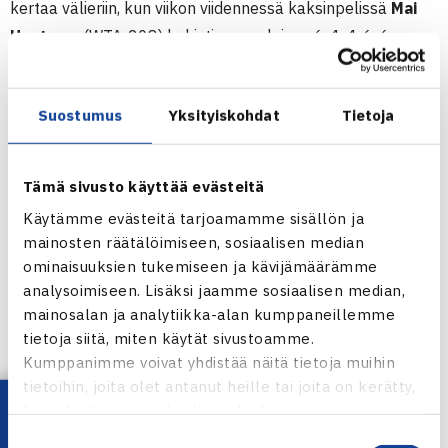
kertaa välieriin, kun viikon viidennessä kaksinpelissä
Mai
Hontama
(WTA-208) kukisti suomalaisen 6-4, 4-6, 6-
4. Vahvaa kilpailua pelannut Hietaranta on edennyt
nelinpelissä turnauksen loppuotteluun. Finaali pelataan
Suostumus
Yksityiskohdat
Tietoja
perjantaina Slovakiassa.
Ruotsissa W35 ITF-kilpailussa nähtiin kolme suomalaista;
Tämä sivusto käyttää evästeitä
Ella Haavisto
(WTA-798) ja
Clarissa Blomqvist
(WTA-
Käytämme evästeitä tarjoamamme sisällön ja
985) pelasivat kilpailun pääsarjassa, mutta kärsivät
mainosten räätälöimiseen, sosiaalisen median
tappiot avauskierroksella. Blomqvist oli selvittänyt tiensä
ominaisuuksien tukemiseen ja kävijämäärämme
pääsarjaan karsintojen kautta. Kilpailun kolmannen
analysoimiseen. Lisäksi jaamme sosiaalisen median,
suomalaisen
Nuppu Palmin
pelit päättyivät karsintoihin
mainosalan ja analytiikka-alan kumppaneillemme
tietoja siitä, miten käytät sivustoamme.
kuten W15 ITF-kilpailussa Serbiassa
Stella Remanderin
.
Kumppanimme voivat yhdistää näitä tietoja muihin
tietoihin, joita olet antanut heille tai joita on kerätty,
Linus Lagerbohm
pelasi M15 ITF-kilpailussa Tunisiassa.
kun olet käyttänyt heidän palvelujaan.
Villin kortin kilpailuun saanut 18-vuotias suomalainen ylsi
Suostumuksen