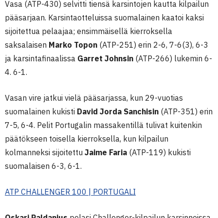
Vasa (ATP-430) selvitti tiensä karsintojen kautta kilpailun
pääsarjaan. Karsintaotteluissa suomalainen kaatoi kaksi
sijoitettua pelaajaa; ensimmäisellä kierroksella
saksalaisen
Marko Topon
(ATP-251) erin 2-6, 7-6(3), 6-3
ja karsintafinaalissa
Garret Johnsin
(ATP-266) lukemin 6-
4. 6-1.
Vasan vire jatkui vielä pääsarjassa, kun 29-vuotias
suomalainen kukisti
David Jorda Sanchisin
(ATP-351) erin
7-5, 6-4. Pelit Portugalin massakentillä tulivat kuitenkin
päätökseen toisella kierroksella, kun kilpailun
kolmanneksi sijoitettu
Jaime Faria
(ATP-119) kukisti
suomalaisen 6-3, 6-1.
ATP CHALLENGER 100 | PORTUGALI
Oskari Paldanius
pelasi Challenger-kilpailun karsinnoissa