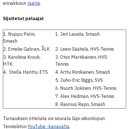
ennakkoon
täältä
.
Sijoitetut pelaajat
1. Nuppu Palm,
1. Jeri Lassila, Smash
Smash
2. Emelie Gabran, ÅLK
2. Leevi Säätelä, HVS-Tennis
3. Karoliina Krook,
3. Otso Martikainen, HVS-
HTK
Tennis
4. Stella Hanttu, ETS
4. Arttu Ronkainen, Smash
5. Juho-Eric Biggs, SVS
6. Nuutti Jokinen, HVS-Tennis
7. Alex Hedman, HVS-Tennis
8. Rasmus Rapo, Smash
Turnauksen otteluita voi seurata läpi viikonlopun
Tennisliiton
YouTube -kanavalta
.