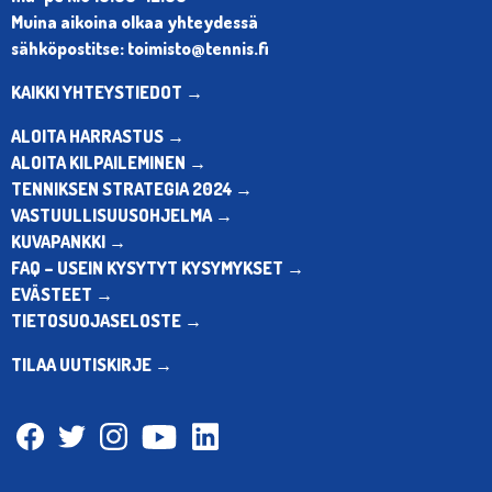
Muina aikoina olkaa yhteydessä
sähköpostitse: toimisto@tennis.fi
KAIKKI YHTEYSTIEDOT →
ALOITA HARRASTUS →
ALOITA KILPAILEMINEN →
TENNIKSEN STRATEGIA 2024 →
VASTUULLISUUSOHJELMA →
KUVAPANKKI →
FAQ – USEIN KYSYTYT KYSYMYKSET →
EVÄSTEET →
TIETOSUOJASELOSTE →
TILAA UUTISKIRJE →