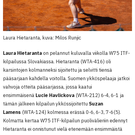
Laura Hietaranta, kuva: Milos Runjic
Laura Hietaranta
on pelannut kuluvalla viikolla W75 ITF-
kilpailussa Slovakiassa. Hietaranta (WTA-416) oli
karsintojen kolmanneksi sijoitettu ja selvitti tiensä
pääsarjaan kahdella voitolla. Suomen ykköspelaaja jatkoi
vahvoja otteita pääsarjassa, jossa kaatui
ensimmäisenä
Lucie Havlickova
(WTA-212) 6-4, 6-1 ja
tämän jälkeen kilpailun ykkössijoitettu
Suzan
Lamens
(WTA-124) kolmessa erässä 0-6, 6-3, 7-6(5).
Kolmatta kertaa W75 ITF-kilpailun puolivälieriin edennyt
Hietaranta ei onnistunut vielä etenemään ensimmäistä