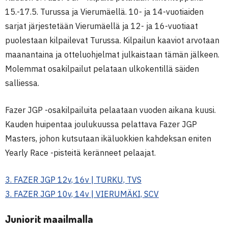
15.-17.5. Turussa ja Vierumäellä. 10- ja 14-vuotiaiden
sarjat järjestetään Vierumäellä ja 12- ja 16-vuotiaat
puolestaan kilpailevat Turussa. Kilpailun kaaviot arvotaan
maanantaina ja otteluohjelmat julkaistaan tämän jälkeen.
Molemmat osakilpailut pelataan ulkokentillä säiden
salliessa.
Fazer JGP -osakilpailuita pelaataan vuoden aikana kuusi.
Kauden huipentaa joulukuussa pelattava Fazer JGP
Masters, johon kutsutaan ikäluokkien kahdeksan eniten
Yearly Race -pisteitä keränneet pelaajat.
3. FAZER JGP 12v, 16v | TURKU, TVS
3. FAZER JGP 10v, 14v | VIERUMÄKI, SCV
Juniorit maailmalla