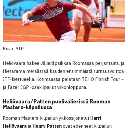
Kuva: ATP
Heliövaara hakee välieräpaikkaa Roomassa perjantaina, ja
Hietaranta metsästää kauden ensimmäistä turnausvoittoa
ITF-kiertueella. Kotimaassa pelataan TEHO Finnish Tour –
ja Fazer JGP -osakilpailut viikonloppuna.
Heliövaara/Patten puolivälierissä Rooman
Masters-kilpailussa
Rooman Masters-kilpailun ykkössijoitetut
Harri
Heliövaara
ja
Henry Patten
ovat edenneet kilpailun