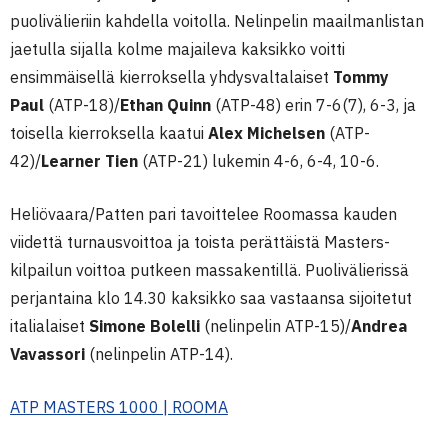
puolivälieriin kahdella voitolla. Nelinpelin maailmanlistan
jaetulla sijalla kolme majaileva kaksikko voitti
ensimmäisellä kierroksella yhdysvaltalaiset
Tommy
Paul
(ATP-18)/
Ethan Quinn
(ATP-48) erin 7-6(7), 6-3, ja
toisella kierroksella kaatui
Alex Michelsen
(ATP-
42)/
Learner Tien
(ATP-21) lukemin 4-6, 6-4, 10-6.
Heliövaara/Patten pari tavoittelee Roomassa kauden
viidettä turnausvoittoa ja toista perättäistä Masters-
kilpailun voittoa putkeen massakentillä. Puolivälierissä
perjantaina klo 14.30 kaksikko saa vastaansa sijoitetut
italialaiset
Simone Bolelli
(nelinpelin ATP-15)/
Andrea
Vavassori
(nelinpelin ATP-14).
ATP MASTERS 1000 | ROOMA