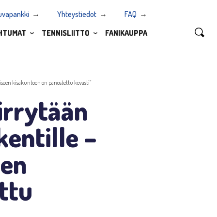
uvapankki
Yhteystiedot
FAQ
HTUMAT
TENNISLIITTO
FANIKAUPPA
iseen kisakuntoon on panostettu kovasti”
iirrytään
entille –
een
ttu