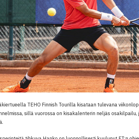
kiertueella TEHO Finnish Tourilla kisataan tulevana viikonlop
nnelmissa, sillä vuorossa on kisakalenterin neljäs osakilpail
ä.
isperinteitä tihkuva Hanko on luonnollisesti kuulunut FT:n o