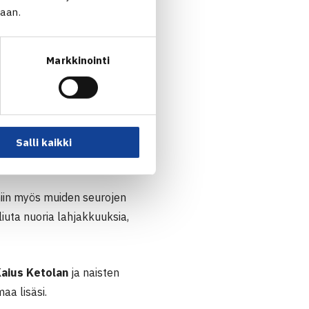
jaan.
Markkinointi
Salli kaikki
niin myös muiden seurojen
iuta nuoria lahjakkuuksia,
aius Ketolan
ja naisten
aa lisäsi.