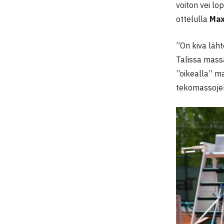
voiton vei l
ottelulla
Max
”On kiva läht
Talissa massa
”oikealla” m
tekomassojen