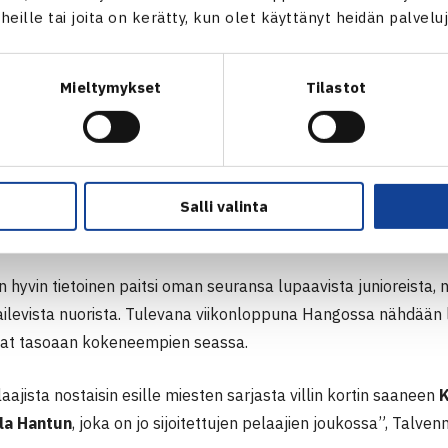
t heille tai joita on kerätty, kun olet käyttänyt heidän palvelu
Mieltymykset
Tilastot
Salli valinta
hyvin tietoinen paitsi oman seuransa lupaavista junioreista, 
ailevista nuorista. Tulevana viikonloppuna Hangossa nähdään l
vat tasoaan kokeneempien seassa.
aajista nostaisin esille miesten sarjasta villin kortin saaneen
K
la Hantun
, joka on jo sijoitettujen pelaajien joukossa”, Talvenm