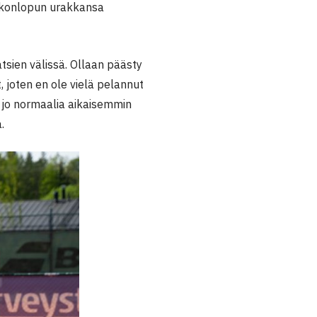
iikonlopun urakkansa
atsien välissä. Ollaan päästy
 joten en ole vielä pelannut
 jo normaalia aikaisemmin
.