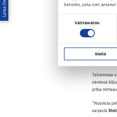
tietoihin, joita olet antanu
Suostumuksen
Välttämätön
valinta
Kiellä
Talvenmaa on 
väreissä kilp
jotka mittaa
”Nuorista pel
sarjasta
Stel