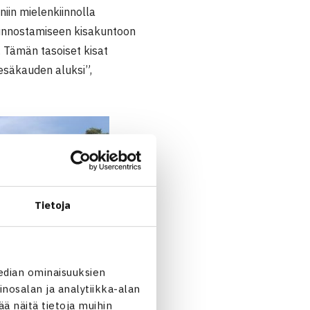
iin mielenkiinnolla
kunnostamiseen kisakuntoon
 Tämän tasoiset kisat
kesäkauden aluksi”,
Tietoja
edian ominaisuuksien
nosalan ja analytiikka-alan
 näitä tietoja muihin