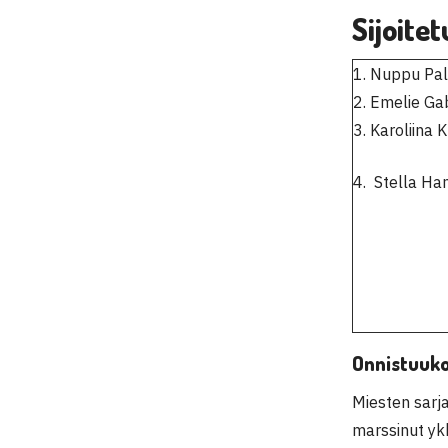
Sijoitet
1. Nuppu Pa
2. Emelie Ga
3. Karoliina 
4. Stella Ha
Onnistuuko
Miesten sarja
marssinut yk