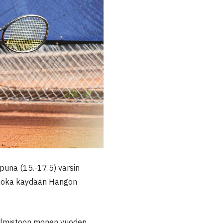
puna (15.-17.5) varsin
u, joka käydään Hangon
hjelmistoon monen vuoden