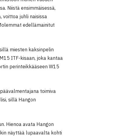
sa. Niistä ensimmäisessä,
voittoa juhli naisissa
Molemmat edellämainitut
sillä miesten kaksinpelin
n M15 ITF-kisaan, joka kantaa
kortin perinteikkääseen W15
 päävalmentajana toimiva
isi, sillä Hangon
uun. Hienoa avata Hangon
ekin näyttää lupaavalta kohti