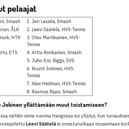
ut pelaajat
lm, Smash
1. Jeri Lassila, Smash
bran, ÅLK
2. Leevi Säätelä, HVS-Tennis
Krook, HTK
3. Otso Martikainen, HVS-
Tennis
nttu, ETS
4. Arttu Ronkainen, Smash
5. Juho-Eric Biggs, SVS
6. Nuutti Jokinen, HVS-
Tennis
7. Alex Hedman, HVS-Tennis
8. Rasmus Rapo, Smash
 Jokinen yllättämään muut toistamiseen?
ssa nähtiin viime vuonna Hangossa iso yllätys, kun turnaukses
kössijoitettu
Leevi Säätelä
ei onnistunutkaan nousemaan kor