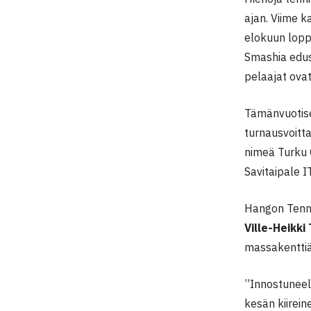
ajan. Viime 
elokuun loppu
Smashia edu
pelaajat ova
Tämänvuotises
turnausvoitta
nimeä Turku 
Savitaipale I
Hangon Tenni
Ville-Heikki
massakenttiä 
”Innostuneel
kesän kiirein