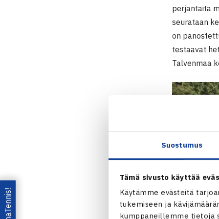
perjantaita m
seurataan ke
on panostett
testaavat het
Talvenmaa k
Suostumus
Tämä sivusto käyttää eväs
Lataa OmaTennis!
Käytämme evästeitä tarjoa
tukemiseen ja kävijämääräm
kumppaneillemme tietoja si