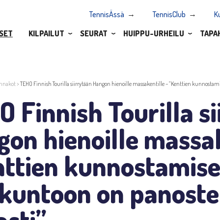
TennisÄssä
TennisClub
K
SET
KILPAILUT
SEURAT
HUIPPU-URHEILU
TAPA
nnakot
>
TEHO Finnish Tourilla siirrytään Hangon hienoille massakentille – ”Kenttien kunnostam
 Finnish Tourilla s
on hienoille massak
nttien kunnostamis
akuntoon on panoste
sti”