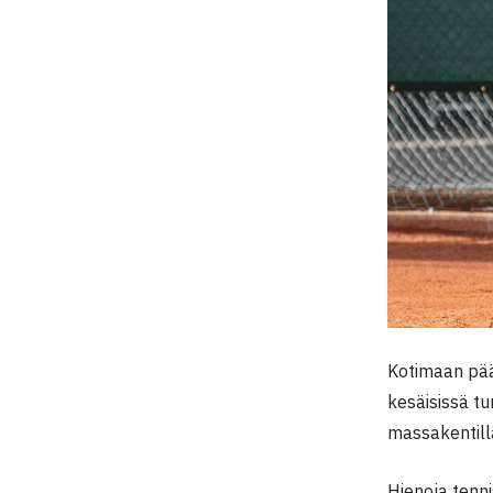
Kotimaan pää
kesäisissä tu
massakentill
Hienoja tenn