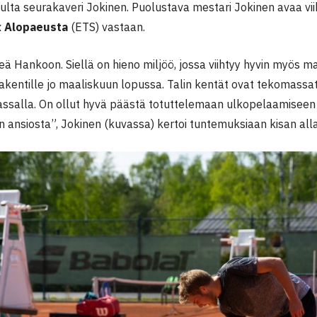
opulta seurakaveri Jokinen. Puolustava mestari Jokinen avaa v
 Alopaeusta
(ETS) vastaan.
eä Hankoon. Siellä on hieno miljöö, jossa viihtyy hyvin myös m
kentille jo maaliskuun lopussa. Talin kentät ovat tekomassat,
assalla. On ollut hyvä päästä totuttelemaan ulkopelaamiseen
 ansiosta”, Jokinen (kuvassa) kertoi tuntemuksiaan kisan alla