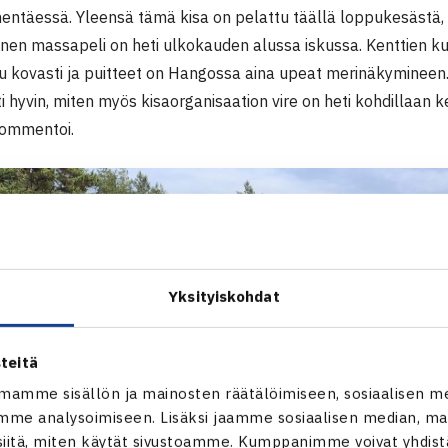
entäessä. Yleensä tämä kisa on pelattu täällä loppukesästä, n
nen massapeli on heti ulkokauden alussa iskussa. Kenttien 
u kovasti ja puitteet on Hangossa aina upeat merinäkymineen.
i hyvin, miten myös kisaorganisaation vire on heti kohdillaan 
ommentoi.
Yksityiskohdat
teitä
mamme sisällön ja mainosten räätälöimiseen, sosiaalisen m
me analysoimiseen. Lisäksi jaamme sosiaalisen median, mai
itä, miten käytät sivustoamme. Kumppanimme voivat yhdistää