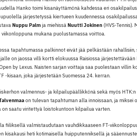
kaudella Hanko toimi kisanäyttämönä kahdessa eri osakilpailus
puolella järjestetyssä kiertueen kuudennessa osakilpailussa, 
stava
Nuppu Palm
ja miehissä
Nuutti Jokinen
(HVS-Tennis). 
t viikonloppuna mukana puolustamassa voittoa.
sa tapahtumassa palkinnot eivät jää pelkästään rahallisiin, 
jalle on jaossa villi kortti elokuussa Raisiossa järjestettävää
Open by Lexus. Naisten sarjan voittaja saa puolestaan villin 
TF -kisaan, joka järjestetään Suomessa 24. kerran.
skerhon valmennus- ja kilpailupäällikkönä sekä myös HTK:n
 Talvenmaa
on tulevan tapahtuman alla innoissaan, ja miksei ol
on saatu viritettyä loistokuntoon kilpailua varten.
la fiiliksellä valmistaudutaan vauhdikkaaseen FT-viikonlopp
en kisakausi heti kotimaisella huipputenniksellä ja sääennust