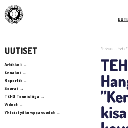
UUTI
UUTISET
Etusivu
>
Uutiset
>
E
TEHO
Artikkeli →
Ennakot →
Hang
Raportit →
Seurat →
”Ke
TEHO Tennisliiga →
Videot →
kis
Yhteistyökumppanuudet →
kova