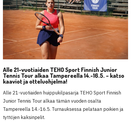
Alle 21-vuotiaiden TEHO Sport Finnish Junior
Tennis Tour alkaa Tampereella 14.-16.5. – katso
kaaviot ja otteluohjelma!
Alle 21-vuotiaiden huippukilpasarja TEHO Sport Finnish
Junior Tennis Tour alkaa tämän vuoden osalta
Tampereella 14.-16.5. Turnauksessa pelataan poikien ja
tyttöjen kaksinpelit.