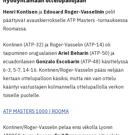
hyödyntämään ottelupallojaan
Henri Kontisen
ja
Edouard Roger-Vasselinin
pelit
päättyivät avauskierrokselle ATP Masters -turnauksessa
Roomassa.
Kontinen (ATP-32) ja Roger-Vasselin (ATP-14) oli
taipuminen urugualaisen
Ariel Beharin
(ATP-50) ja
ecuadorilaisen
Gonzalo Escobarin
(ATP-48) käsittelyssä
6-3, 5-7, 14-16. Kontinen/Roger-Vasselin pääsi neljään
kertaan ottelupalloon käsiksi, mutta niin vain ottelu
kääntyi vastustajien kolmannella ottelupallolla verkon
toiselle puolelle.
ATP MASTERS 1000 | ROOMA
Kontinen/Roger-Vasselin pelaa ensi viikolla Lyonin