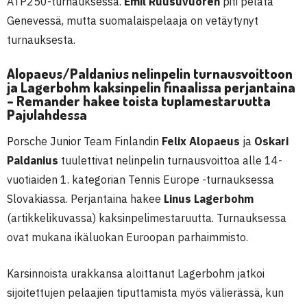
ATP250-turnauksessa.
Emil Ruusuvuoren
piti pelata
Genevessä, mutta suomalaispelaaja on vetäytynyt
turnauksesta.
Alopaeus/Paldanius nelinpelin turnausvoittoon
ja Lagerbohm kaksinpelin finaalissa perjantaina
– Remander hakee toista tuplamestaruutta
Pajulahdessa
Porsche Junior Team Finlandin
Felix Alopaeus
ja
Oskari
Paldanius
tuulettivat nelinpelin turnausvoittoa alle 14-
vuotiaiden 1. kategorian Tennis Europe -turnauksessa
Slovakiassa. Perjantaina hakee
Linus Lagerbohm
(artikkelikuvassa) kaksinpelimestaruutta. Turnauksessa
ovat mukana ikäluokan Euroopan parhaimmisto.
Karsinnoista urakkansa aloittanut Lagerbohm jatkoi
sijoitettujen pelaajien tiputtamista myös välierässä, kun