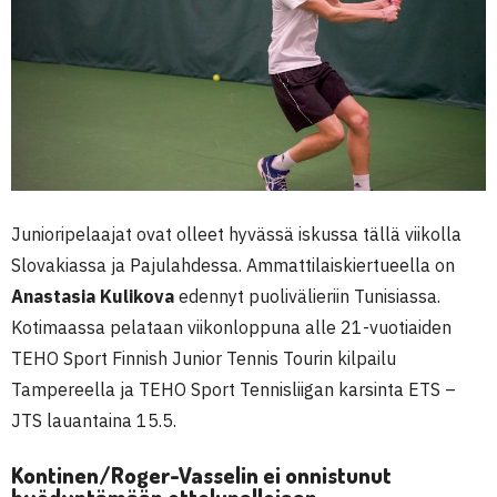
Junioripelaajat ovat olleet hyvässä iskussa tällä viikolla
Slovakiassa ja Pajulahdessa. Ammattilaiskiertueella on
Anastasia Kulikova
edennyt puolivälieriin Tunisiassa.
Kotimaassa pelataan viikonloppuna alle 21-vuotiaiden
TEHO Sport Finnish Junior Tennis Tourin kilpailu
Tampereella ja TEHO Sport Tennisliigan karsinta ETS –
JTS lauantaina 15.5.
Kontinen/Roger-Vasselin ei onnistunut