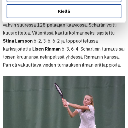
Turnauksesta kuuluu jo nyt erinomaisia uutisia, sillä
Sade
Scharlin
(ÅLK)
voitti kaksin- ja nelinpelin mestaruudet 14-
Kiellä
vuotiaissa. Kaksinpelissä 11. sijoitettu Scharlin oli lopulta
vahvin suuressa 128 pelaajan kaaviossa. Scharlin voitti
kuusi ottelua. Välierässä kaatui kolmanneksi sijoitettu
Stina Larsson
6-2, 3-6, 6-2 ja loppuottelussa
kärkisijoitettu
Lisen Rinman
6-3, 6-4. Scharlinin turnaus sai
toisen kruununsa nelinpelissä yhdessä Rinmanin kanssa.
Pari oli vakuuttava vieden turnauksen ilman erätappioita.