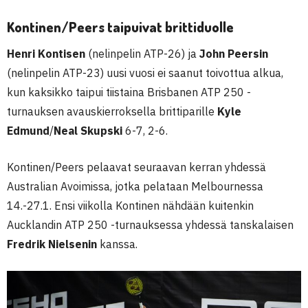
Kontinen/Peers taipuivat brittiduolle
Henri Kontisen
(nelinpelin ATP-26) ja
John Peersin
(nelinpelin ATP-23) uusi vuosi ei saanut toivottua alkua,
kun kaksikko taipui tiistaina Brisbanen ATP 250 -
turnauksen avauskierroksella brittiparille
Kyle
Edmund
/
Neal Skupski
6-7, 2-6.
Kontinen/Peers pelaavat seuraavan kerran yhdessä
Australian Avoimissa, jotka pelataan Melbournessa
14.-27.1. Ensi viikolla Kontinen nähdään kuitenkin
Aucklandin ATP 250 -turnauksessa yhdessä tanskalaisen
Fredrik Nielsenin
kanssa.