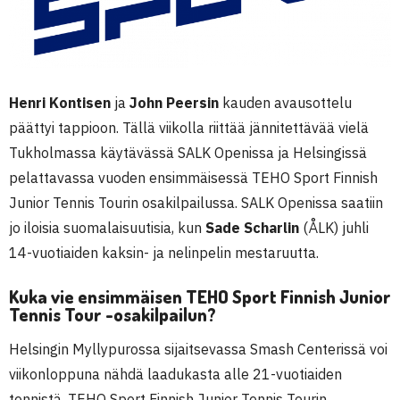
Henri Kontisen
ja
John Peersin
kauden avausottelu
päättyi tappioon. Tällä viikolla riittää jännitettävää vielä
Tukholmassa käytävässä SALK Openissa ja Helsingissä
pelattavassa vuoden ensimmäisessä TEHO Sport Finnish
Junior Tennis Tourin osakilpailussa. SALK Openissa saatiin
jo iloisia suomalaisuutisia, kun
Sade Scharlin
(ÅLK) juhli
14-vuotiaiden kaksin- ja nelinpelin mestaruutta.
Kuka vie ensimmäisen TEHO Sport Finnish Junior
Tennis Tour -osakilpailun?
Helsingin Myllypurossa sijaitsevassa Smash Centerissä voi
viikonloppuna nähdä laadukasta alle 21-vuotiaiden
tennistä. TEHO Sport Finnish Junior Tennis Tourin