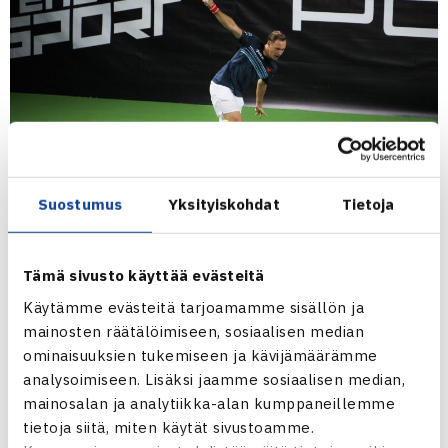
Suostumus
Yksityiskohdat
Tietoja
Henri Kontinen
Tämä sivusto käyttää evästeitä
Porsche Junior Team Finlandin pelaajia SALK
Käytämme evästeitä tarjoamamme sisällön ja
Openissa – Scharlin tuplamestariksi 14-
mainosten räätälöimiseen, sosiaalisen median
vuotiaissa
ominaisuuksien tukemiseen ja kävijämäärämme
Alle 18-vuotiaiden 3. kategorian ITF World Junior Tennis
analysoimiseen. Lisäksi jaamme sosiaalisen median,
mainosalan ja analytiikka-alan kumppaneillemme
Tourin kilpailussa, SALK Open, on mukana vielä
tietoja siitä, miten käytät sivustoamme.
Hietarannan
sisarukset
Laura
ja
Roni
.
Clarissa