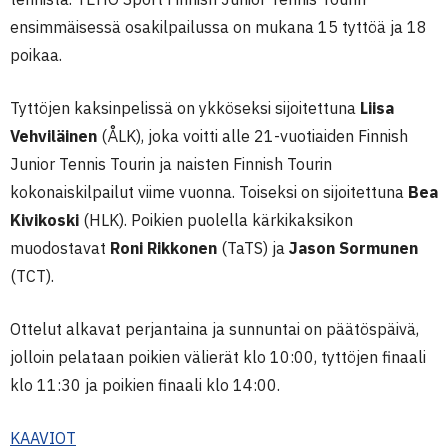
ensimmäisessä osakilpailussa on mukana 15 tyttöä ja 18
poikaa.
Tyttöjen kaksinpelissä on ykköseksi sijoitettuna
Liisa
Vehviläinen
(ÅLK), joka voitti alle 21-vuotiaiden Finnish
Junior Tennis Tourin ja naisten Finnish Tourin
kokonaiskilpailut viime vuonna. Toiseksi on sijoitettuna
Bea
Kivikoski
(HLK). Poikien puolella kärkikaksikon
muodostavat
Roni Rikkonen
(TaTS) ja
Jason Sormunen
(TCT).
Ottelut alkavat perjantaina ja sunnuntai on päätöspäivä,
jolloin pelataan poikien välierät klo 10:00, tyttöjen finaali
klo 11:30 ja poikien finaali klo 14:00.
KAAVIOT