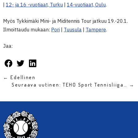
|
12- ja 16 -vuotiaat, Turku
|
14-vuotiaat, Oulu
.
Myös Tykkimäki Mini- ja Miditennis Tour jatkuu 19.-20.1.
Ilmoittaudu mukaan:
Pori
|
Tuusula
|
Tampere
.
Jaa:
← Edellinen
Seuraava uutinen: TEHO Sport Tennisliiga… →