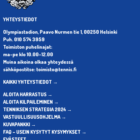
YHTEYSTIEDOT
Olympiastadion, Paavo Nurmen tie 1, 00250 Helsinki
Puh. 010 574 3959
Toimiston puhelinajat:
ma-pe klo 10.00-12.00
Muina aikoina olkaa yhteydessä
sähköpostitse: toimisto@tennis.fi
KAIKKI YHTEYSTIEDOT →
ALOITA HARRASTUS →
ALOITA KILPAILEMINEN →
TENNIKSEN STRATEGIA 2024 →
VASTUULLISUUSOHJELMA →
KUVAPANKKI →
FAQ – USEIN KYSYTYT KYSYMYKSET →
EVÄSTEET →