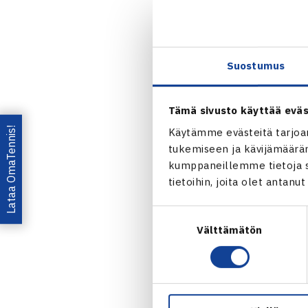
Suostumus
Tämä sivusto käyttää eväs
Jaa:
Lataa OmaTennis!
Käytämme evästeitä tarjoa
tukemiseen ja kävijämääräm
kumppaneillemme tietoja si
tietoihin, joita olet antanu
Suostumuksen
Välttämätön
valinta
← Edellin