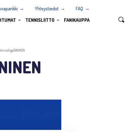
uvapankki
Yhteystiedot
FAQ
HTUMAT
TENNISLIITTO
FANIKAUPPA
ennisliigaSININEN
ININEN