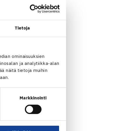
Tietoja
edian ominaisuuksien
nosalan ja analytiikka-alan
 näitä tietoja muihin
jaan.
Markkinointi