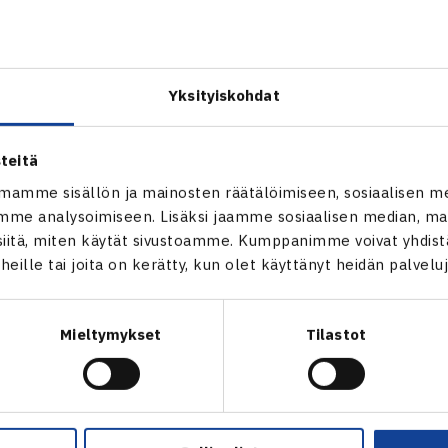
Yksityiskohdat
teitä
mamme sisällön ja mainosten räätälöimiseen, sosiaalisen m
me analysoimiseen. Lisäksi jaamme sosiaalisen median, mai
itä, miten käytät sivustoamme. Kumppanimme voivat yhdistää
t heille tai joita on kerätty, kun olet käyttänyt heidän palvelu
Mieltymykset
Tilastot
en