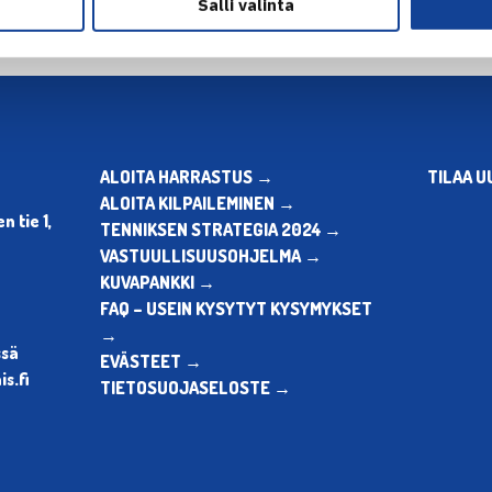
Salli valinta
ALOITA HARRASTUS →
TILAA U
ALOITA KILPAILEMINEN →
 tie 1,
TENNIKSEN STRATEGIA 2024 →
VASTUULLISUUSOHJELMA →
KUVAPANKKI →
FAQ – USEIN KYSYTYT KYSYMYKSET
→
ssä
EVÄSTEET →
s.fi
TIETOSUOJASELOSTE →