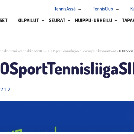
TennisÄssä
TennisClub
K
SET
KILPAILUT
SEURAT
HUIPPU-URHEILU
TAPA
nnakot
>
Viikkoennakko 6/2019 – TEHO Sport Tennisliigan pudotuspelit käynnistyvät
>
TEHOSportT
OSportTennisliigaS
12:12