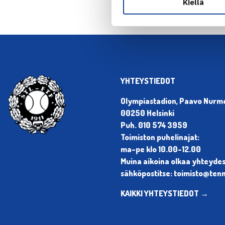
Kiellä
YHTEYSTIEDOT
Olympiastadion, Paavo Nurmen
00250 Helsinki
Puh. 010 574 3959
Toimiston puhelinajat:
ma-pe klo 10.00-12.00
Muina aikoina olkaa yhteyde
sähköpostitse: toimisto@tenni
KAIKKI YHTEYSTIEDOT →