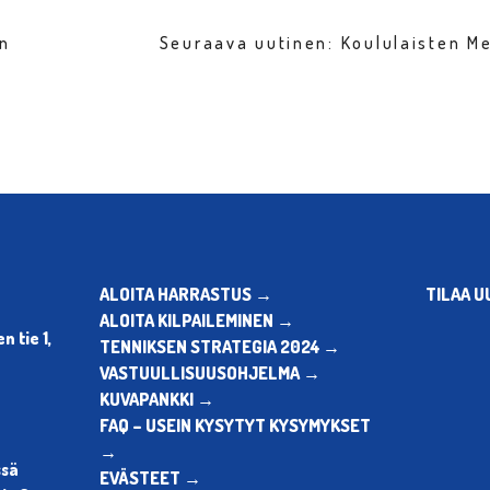
en
Seuraava uutinen: Koululaisten Me
ALOITA HARRASTUS →
TILAA U
ALOITA KILPAILEMINEN →
 tie 1,
TENNIKSEN STRATEGIA 2024 →
VASTUULLISUUSOHJELMA →
KUVAPANKKI →
FAQ – USEIN KYSYTYT KYSYMYKSET
→
ssä
EVÄSTEET →