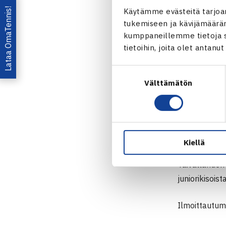
Kulikova j
Lataa OmaTennis!
Käytämme evästeitä tarjoa
Oona Orpan
tukemiseen ja kävijämääräm
kumppaneillemme tietoja si
ITF-turnauks
tietoihin, joita olet antanu
ensimmäinen 
maanantaina 
Suostumuksen
Välttämätön
valinta
$15,000 ITF
Ilmoittaud
Perinteinen 
Kiellä
Helsingissä. 
Taivallahden
juniorikisoist
Ilmoittautumi