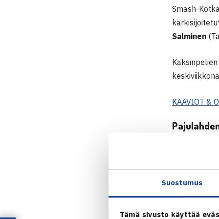
Smash-Kotkan
kärkisijoitet
Salminen
(Ta
Kaksinpelien 
keskiviikkona
KAAVIOT & 
Pajulahden
Pajulahdessa 
Turnauksessa
päätökseensä
Suostumus
KAAVIOT & 
Tämä sivusto käyttää eväs