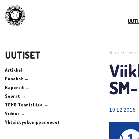
UUTI
UUTISET
Etusivu
>
Uutiset
>
E
Vii
Artikkeli →
Ennakot →
SM-k
Raportit →
Seurat →
TEHO Tennisliiga →
10.12.2018 
Videot →
Yhteistyökumppanuudet →