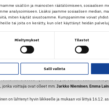
a Orpana Turkissa
mamme sisällön ja mainosten räätälöimiseen, sosiaalisen m
a
(WTA-733) ja
Anastasia Kulikova
(WTA-481) pelaavat tällä 
me analysoimiseen. Lisäksi jaamme sosiaalisen median, mai
itä, miten käytät sivustoamme. Kumppanimme voivat yhdistää
essa. Kyseessä on kolmas turnausviikko Orpanalle kyseisellä 
t heille tai joita on kerätty, kun olet käyttänyt heidän palvelu
turnausviikko päättyi jaettuun mestaruuteen (
lue lisää
) ja to
– Orpana ja latvialainen
Alise Cernecka
ovat nelinpelifinaali
Mieltymykset
Tilastot
-TURNAUS 10.-16.12.2018, TURKKI
u mukaan Koululaisten mestaruuskilpailuihin 16.12
Koululaisten Mestaruuskilpailu ´18 by Wilson pelataan tänäk
Salli valinta
Kilpailua isännöi HVS-Tennis ja kilpailu pelataan Talin Tenni
 Tenniskeskuksessa. Kyseessä on yksi Suomen suurimmista j
a, jonka voittajia ovat olleet mm.
Jarkko Nieminen
,
Emma Lain
nen on lähtenyt hyvin liikkeelle ja mukaan voi liittyä 16.12. as