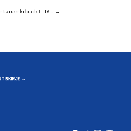
staruuskilpailut ´18… →
UTISKIRJE →