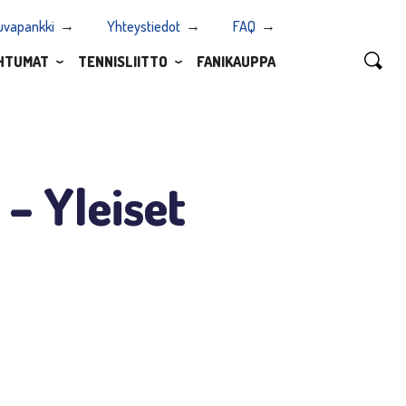
uvapankki
Yhteystiedot
FAQ
HTUMAT
TENNISLIITTO
FANIKAUPPA
– Yleiset