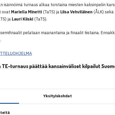
 isännöimä turnaus alkaa torstaina miesten kaksinpelin karsin
ut ovat
Mariella Minetti
(TaTS) ja
Liisa Vehviläinen
(ÅLK) sekä
TS) ja
Lauri Kiiski
(TaTS).
semifinaalit pelataan maanantaina ja finaalit tiistaina. Ennak
.
OTTELUOHJELMA
 TE-turnaus päättää kansainväliset kilpailut Suo
isketään tulevalla viikolla alle 14-vuotiaiden 3. kategorian T
 on mukana useita suomalaispelaajia. Turnauksen karsinnat
, jonka jälkeen alkaa pääsarjat.
Yksityiskohdat
OTTELUOHJELMA
teitä