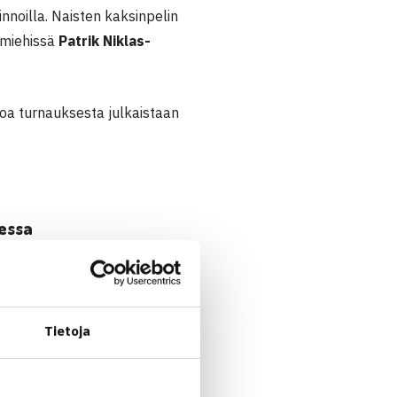
noilla. Naisten kaksinpelin
 miehissä
Patrik Niklas-
koa turnauksesta julkaistaan
messa
ennis Europe -turnaus.
 saadaan maanantaina
Tietoja