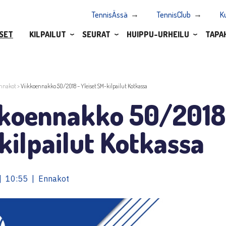
TennisÄssä
TennisClub
K
SET
KILPAILUT
SEURAT
HUIPPU-URHEILU
TAPA
nnakot
>
Viikkoennakko 50/2018 – Yleiset SM-kilpailut Kotkassa
kkoennakko 50/2018 
ilpailut Kotkassa
| 10:55 | Ennakot