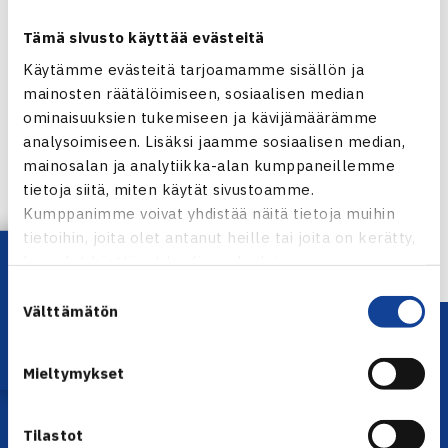
Tämä sivusto käyttää evästeitä
Käytämme evästeitä tarjoamamme sisällön ja
mainosten räätälöimiseen, sosiaalisen median
ominaisuuksien tukemiseen ja kävijämäärämme
Jaa:
analysoimiseen. Lisäksi jaamme sosiaalisen median,
mainosalan ja analytiikka-alan kumppaneillemme
tietoja siitä, miten käytät sivustoamme.
Kumppanimme voivat yhdistää näitä tietoja muihin
← Edellinen
tietoihin, joita olet antanut heille tai joita on kerätty,
Lataa OmaTennis!
kun olet käyttänyt heidän palvelujaan.
Suostumuksen
Välttämätön
valinta
Mieltymykset
Tilastot