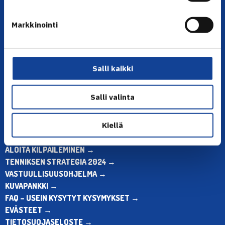
YHTEYSTIEDOT
Markkinointi
Olympiastadion, Paavo Nurmen tie 1, 00250 Helsinki
Puh. 010 574 3959
Toimiston puhelinajat:
Salli kaikki
ma-pe klo 10.00-12.00
Muina aikoina olkaa yhteydessä
Salli valinta
sähköpostitse: toimisto@tennis.fi
KAIKKI YHTEYSTIEDOT →
Kiellä
ALOITA HARRASTUS →
ALOITA KILPAILEMINEN →
TENNIKSEN STRATEGIA 2024 →
VASTUULLISUUSOHJELMA →
KUVAPANKKI →
FAQ – USEIN KYSYTYT KYSYMYKSET →
EVÄSTEET →
TIETOSUOJASELOSTE →