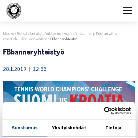
Etusivu
>
Uutiset
>
Ennakot
>
Viikkoennakko 5/2019 – Suomen ja Kroatian välinen
maaottelu viikon kohokohtana
>
FBbanneryhteistyö
FBbanneryhteistyö
28.1.2019 | 12:55
Suostumus
Yksityiskohdat
Tietoja