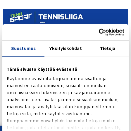
Suostumus
Yksityiskohdat
Tietoja
Tämä sivusto käyttää evästeitä
Käytämme evästeitä tarjoamamme sisällön ja
Ammattilaisia Virossa, Isossa-Britanniassa,
mainosten räätälöimiseen, sosiaalisen median
Turkissa ja Yhdysvalloissa
ominaisuuksien tukemiseen ja kävijämäärämme
analysoimiseen. Lisäksi jaamme sosiaalisen median,
Tällä viikolla löytyy neljästä eri ammattilaisturnauksesta
mainosalan ja analytiikka-alan kumppaneillemme
pelaajia tavoittelemassa menestystä. Viime viikon
tietoja siitä, miten käytät sivustoamme.
turnausvoittajista
Harri Heliövaara
jatkaa Amerikan
Kumppanimme voivat yhdistää näitä tietoja muihin
tietoihin, joita olet antanut heille tai joita on kerätty,
kiertuettaan Knoxvillen ATP Challlenger -turnauksessa ja