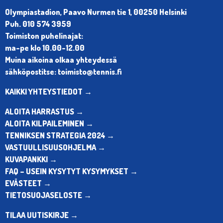
Olympiastadion, Paavo Nurmen tie 1, 00250 Helsinki
Puh. 010 574 3959
Toimiston puhelinajat:
ma-pe klo 10.00-12.00
Muina aikoina olkaa yhteydessä
sähköpostitse: toimisto@tennis.fi
KAIKKI YHTEYSTIEDOT →
ALOITA HARRASTUS →
ALOITA KILPAILEMINEN →
TENNIKSEN STRATEGIA 2024 →
VASTUULLISUUSOHJELMA →
KUVAPANKKI →
FAQ – USEIN KYSYTYT KYSYMYKSET →
EVÄSTEET →
TIETOSUOJASELOSTE →
TILAA UUTISKIRJE →