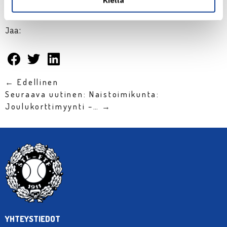
Kiellä
2. kategoria ITF-junioriturnaus, Peru
Jaa:
← Edellinen
Seuraava uutinen: Naistoimikunta:
Joulukorttimyynti –… →
YHTEYSTIEDOT