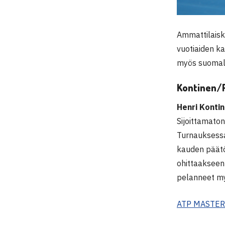
Ammattilaiski
vuotiaiden ka
myös suomala
Kontinen/P
Henri Konti
Sijoittamato
Turnauksessa 
kauden päätös
ohittaaksee
pelanneet my
ATP MASTERS