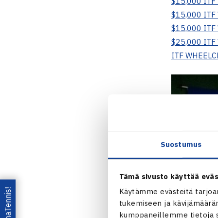
$15,000 ITF
$15,000 IT
$15,000 ITF
$25,000 IT
ITF WHEELC
Suostumus
Tämä sivusto käyttää eväs
Lataa OmaTennis!
Käytämme evästeitä tarjoa
tukemiseen ja kävijämääräm
kumppaneillemme tietoja si