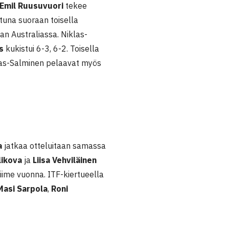
Emil Ruusuvuori
tekee
ttuna suoraan toisella
an Australiassa. Niklas-
s
kukistui 6-3, 6-2. Toisella
klas-Salminen pelaavat myös
a
jatkaa otteluitaan samassa
likova
ja
Liisa Vehviläinen
iime vuonna. ITF-kiertueella
Masi Sarpola
,
Roni