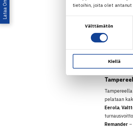
tietoihin, joita olet antanu
Suostumuksen
Välttämätön
valinta
Kiellä
Tampereell
Tampereella 
pelataan kak
Eerola
,
Valt
turnausvoitto
Remander
–