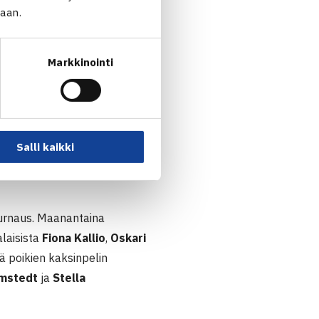
jaan.
Markkinointi
Salli kaikki
turnaus. Maanantaina
laisista
Fiona Kallio
,
Oskari
lä poikien kaksinpelin
mstedt
ja
Stella