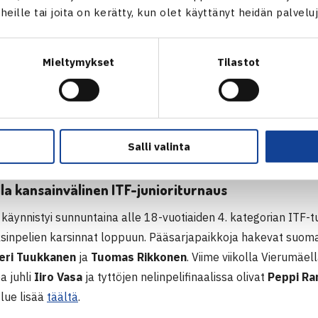
t heille tai joita on kerätty, kun olet käyttänyt heidän palvelu
Mieltymykset
Tilastot
Salli valinta
a kansainvälinen ITF-junioriturnaus
käynnistyi sunnuntaina alle 18-vuotiaiden 4. kategorian ITF-
sinpelien karsinnat loppuun. Pääsarjapaikkoja hakevat suoma
teri Tuukkanen
ja
Tuomas Rikkonen
. Viime viikolla Vierumäel
a juhli
Iiro Vasa
ja tyttöjen nelinpelifinaalissa olivat
Peppi Ra
 lue lisää
täältä
.