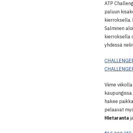
ATP Challenge
paluun kisake
kierroksella.
Salminen alo
kierroksella 
yhdessä nelin
CHALLENGER
CHALLENGER
Viime viikol
kaupungissa.
hakee paikkaa
pelaavat my
Hietaranta
j