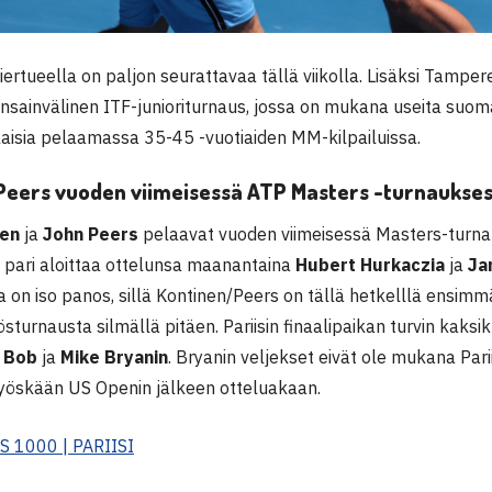
ertueella on paljon seurattavaa tällä viikolla. Lisäksi Tamper
nsainvälinen ITF-junioriturnaus, jossa on mukana useita suoma
isia pelaamassa 35-45 -vuotiaiden MM-kilpailuissa.
eers vuoden viimeisessä ATP Masters -turnauksess
nen
ja
John Peers
pelaavat vuoden viimeisessä Masters-turnau
n pari aloittaa ottelunsa maanantaina
Hubert Hurkaczia
ja
Ja
on iso panos, sillä Kontinen/Peers on tällä hetkelllä ensimmä
turnausta silmällä pitäen. Pariisin finaalipaikan turvin kaksikko
n
Bob
ja
Mike Bryanin
. Bryanin veljekset eivät ole mukana Parii
öskään US Openin jälkeen otteluakaan.
 1000 | PARIISI