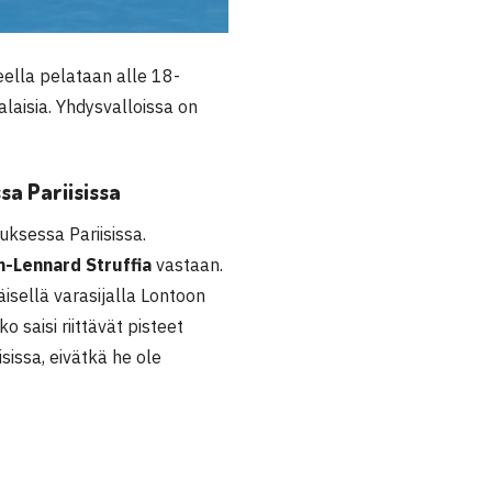
eella pelataan alle 18-
laisia. Yhdysvalloissa on
a Pariisissa
ksessa Pariisissa.
n-Lennard Struffia
vastaan.
isellä varasijalla Lontoon
 saisi riittävät pisteet
sissa, eivätkä he ole