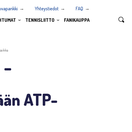
uvapankki
Yhteystiedot
FAQ
HTUMAT
TENNISLIITTO
FANIKAUPPA
paikka
 –
ään ATP-