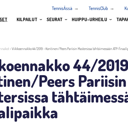
TennisÄssä
TennisClub
K
SET
KILPAILUT
SEURAT
HUIPPU-URHEILU
TAPA
nnakot
>
Viikkoennakko 44/2019 – Kontinen/Peers Pariisin Mastersissa tähtäimessään ATP-finaali
kkoennakko 44/2019
inen/Peers Pariisin
tersissa tähtäimess
alipaikka