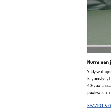
Nurminen j
Yhdysvaltoje
käynnistynyt 
40-vuotiaiss
puolivälieriin.
KAAVIOT & 