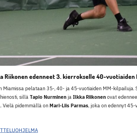
a Riikonen edenneet 3. kierrokselle 40-vuotiaiden 
n Miamissa pelataan 35-, 40- ja 45-vuotiaiden MM-kilpailuja. 
hienosti, sillä
Tapio Nurminen
ja
Ilkka Riikonen
ovat edenneet
a. Vielä pidemmällä on
Mari-Liis Parmas
, joka on edennyt 45-
OTTELUOHJELMA