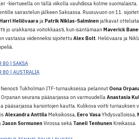
r -kiertueella on tällä viikolla vauhdissa kolme suomalaista.
ntille sairastelun jälkeen Saksassa. Ruusuvuori on 11. sijoite
Harri Heliövaara
ja
Patrik Niklas-Salminen
jatkavat otteluita
itti jo urakkansa voitokkaasti, kun isäntämaan
Maverick Bane
on vastassa viidenneksi sijoitettu
Alex Bolt
. Heliövaara ja Ni
peliä.
 80 | SAKSA
 80 | AUSTRALIA
la hienosti Tukholman ITF-turnauksessa pelannut
Oona Orpan
 Orpanan seurana pääsarjassa on varmuudella
Anastasia Ku
 pääsarjassa karsintojen kautta. Kulikova voitti turnauksen v
ös
Alexandra Anttila
Meksikossa,
Eero Vasa
Yhdysvalloissa,
a
Jason Sormunen
Virossa sekä
Taneli Tenhunen
Kreikassa.