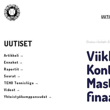
UUTI
UUTISET
Etusivu
>
Uutiset
>
E
Vii
Artikkeli →
Ennakot →
Kont
Raportit →
Seurat →
Mas
TEHO Tennisliiga →
Videot →
fina
Yhteistyökumppanuudet →